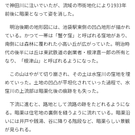
で神田川に注いでいたが、流域の市街地化により1933年
前後に暗渠となって姿を消した。
明治後期の地形図には、池袋駅東側の凹凸地形が描かれ
ている。かつて一帯は「蟹ケ窪」と呼ばれる窪地があり、
南側には森林に覆われた小高い丘が広がっていた。明治時
代の後半には丘は東武鉄道の創業者・根津嘉一郎の所有と
なり、「根津山」と呼ばれるようになった。
この山はやがて切り崩され、その土は水窪川の窪地を埋
めていった。土地の凹凸が平坦化されていった過程で、水
窪川の上流部は暗渠化後の痕跡をも失った。
下流に進むと、路地として流路の跡をたどれるようにな
る。暗渠は住宅地の裏側を縫うように流れている。暗渠沿
いには井戸や銭湯、谷に降りる階段など、暗渠らしい景観
が見られる。