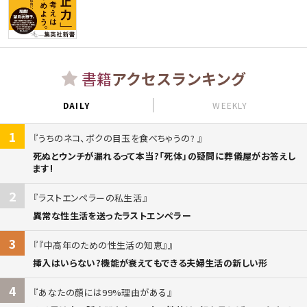
書籍
アクセスランキング
DAILY
WEEKLY
1
うちのネコ、ボクの目玉を食べちゃうの?
死ぬとウンチが漏れるって本当?「死体」の疑問に葬儀屋がお答えし
ます!
2
ラストエンペラーの私生活
異常な性生活を送ったラストエンペラー
3
『中高年のための性生活の知恵』
挿入はいらない?機能が衰えてもできる夫婦生活の新しい形
4
あなたの顔には99%理由がある