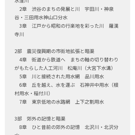
水窪川
2章 渋谷のまちの発展と川 宇田川・神泉
谷・三田用水神山口分水
3章 江戸から昭和の行楽地を彩った川 羅漢
寺川
2部 震災復興期の市街地拡張と暗渠
4章 街道から鉄道へ まちの軸の切り替わり
がもたらした人工河川 松庵川（大宮下水溝）
5章 川と接続された用水網 品川用水
6章 丘を越え、水を運ぶ 石神井中用水（根
村用水・稲付川）
7章 東京低地の水路網 上下之割用水
3部 郊外の記憶と暗渠
8章 ひと昔前の郊外の記憶 北沢川・北沢分