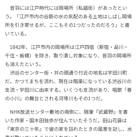
音羽には江戸時代には岡場所（私娼街）があったとい
う。「江戸市内の谷筋の水の気配のある土地はしばし岡場
所を引き寄せるが、ここもその1つだったのだろう」と書
いている。
1842年、江戸市内の岡場所は江戸四宿（新宿・品川・
千住・板橋）を除き、取り潰し対象になり、音羽の岡場所
も消えたという。
渋谷のセンター街・井の頭通り付近の地名は宇田川町
だ。かつてまちを流れ、現在は暗渠になっている渋谷川の
支流・宇田川に由来する。いくつも支流があり、唱歌「春
の小川」の舞台とされる河骨川もその1つだ。
NHK放送センター敷地の南側に、随筆『武蔵野』を書
いた作家・国木田独歩が住んでいたそうだ。田山花袋は
『東京の三十年』で彼の家を訪れたときの風景を記し、水