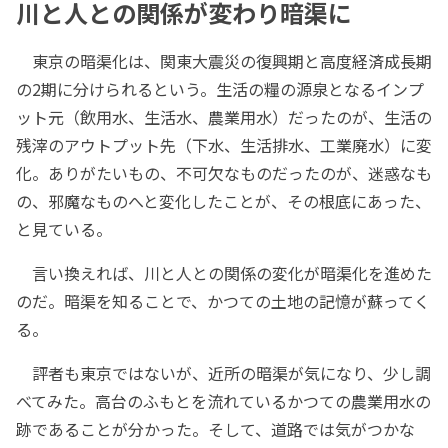
川と人との関係が変わり暗渠に
東京の暗渠化は、関東大震災の復興期と高度経済成長期
の2期に分けられるという。生活の糧の源泉となるインプ
ット元（飲用水、生活水、農業用水）だったのが、生活の
残滓のアウトプット先（下水、生活排水、工業廃水）に変
化。ありがたいもの、不可欠なものだったのが、迷惑なも
の、邪魔なものへと変化したことが、その根底にあった、
と見ている。
言い換えれば、川と人との関係の変化が暗渠化を進めた
のだ。暗渠を知ることで、かつての土地の記憶が蘇ってく
る。
評者も東京ではないが、近所の暗渠が気になり、少し調
べてみた。高台のふもとを流れているかつての農業用水の
跡であることが分かった。そして、道路では気がつかな