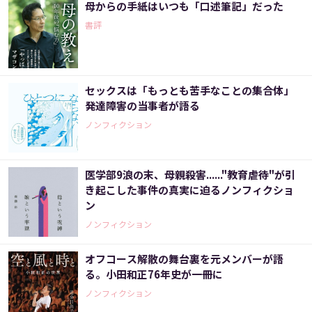
母からの手紙はいつも「口述筆記」だった
書評
セックスは「もっとも苦手なことの集合体」
発達障害の当事者が語る
ノンフィクション
医学部9浪の末、母親殺害......"教育虐待"が引
き起こした事件の真実に迫るノンフィクショ
ン
ノンフィクション
オフコース解散の舞台裏を元メンバーが語
る。小田和正76年史が一冊に
ノンフィクション