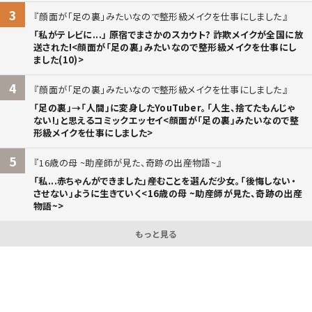
3
顔面が「足の裏」みたいなので整形級メイクを仕事にしました
「私がテレビに...」 原宿でまさかのスカウト? 詐欺メイクが全国に放
送された!<顔面が「足の裏」みたいなので整形級メイクを仕事にし
ました(10)>
4
顔面が「足の裏」みたいなので整形級メイクを仕事にしました
「足の裏」→「人間」に変身したYouTuber。「人生、捨てたもんじゃ
ない!」と思えるコミックエッセイ<顔面が「足の裏」みたいなので整
形級メイクを仕事にしました>
5
16歳の母 ~助産師が見た、奇跡の出産物語~
「私...赤ちゃんができました」――産むことを選んだ少女。「後悔しない・
させない」ように生きていく<16歳の母 ~助産師が見た、奇跡の出産
物語~>
もっと見る