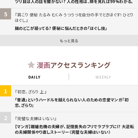
ツリ目は人の話を聞かない? 人の性格は、顔を見れば99%わかる。
5
肩こり 便秘 たるみ むくみ うつうつを自分の手でときほぐす! ひとり
ほぐし
腸のどこが凝ってる? 便秘に悩んだときの「ほぐし技」
もっと見る
漫画
アクセスランキング
DAILY
WEEKLY
1
初恋、ざらり 上
「普通」というハードルを越えられない人のための恋愛マンガ『初
恋、ざらり』
2
完璧な夫婦はいない
【マンガ】離婚危機の夫婦が、記憶喪失のフリでラブラブに!? 大逆転
の夫婦関係やり直しストーリー〈完璧な夫婦はいない〉