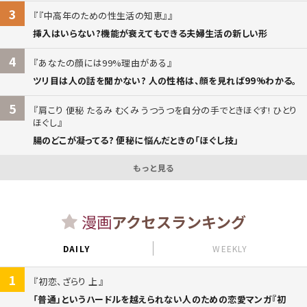
3
『中高年のための性生活の知恵』
挿入はいらない?機能が衰えてもできる夫婦生活の新しい形
4
あなたの顔には99%理由がある
ツリ目は人の話を聞かない? 人の性格は、顔を見れば99%わかる。
5
肩こり 便秘 たるみ むくみ うつうつを自分の手でときほぐす! ひとり
ほぐし
腸のどこが凝ってる? 便秘に悩んだときの「ほぐし技」
もっと見る
漫画
アクセスランキング
DAILY
WEEKLY
1
初恋、ざらり 上
「普通」というハードルを越えられない人のための恋愛マンガ『初