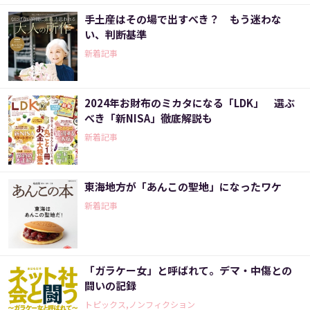
手土産はその場で出すべき？ もう迷わな
い、判断基準
新着記事
2024年お財布のミカタになる「LDK」 選ぶ
べき「新NISA」徹底解説も
新着記事
東海地方が「あんこの聖地」になったワケ
新着記事
「ガラケー女」と呼ばれて。デマ・中傷との
闘いの記録
トピックス,ノンフィクション