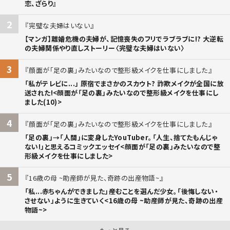
恋、ざらり』
2
完璧な夫婦はいない
【マンガ】離婚危機の夫婦が、記憶喪失のフリでラブラブに!? 大逆転
の夫婦関係やり直しストーリー〈完璧な夫婦はいない〉
3
顔面が「足の裏」みたいなので整形級メイクを仕事にしました
「私がテレビに...」 原宿でまさかのスカウト? 詐欺メイクが全国に放
送された!<顔面が「足の裏」みたいなので整形級メイクを仕事にし
ました(10)>
4
顔面が「足の裏」みたいなので整形級メイクを仕事にしました
「足の裏」→「人間」に変身したYouTuber。「人生、捨てたもんじゃ
ない!」と思えるコミックエッセイ<顔面が「足の裏」みたいなので整
形級メイクを仕事にしました>
5
16歳の母 ~助産師が見た、奇跡の出産物語~
「私...赤ちゃんができました」――産むことを選んだ少女。「後悔しない・
させない」ように生きていく<16歳の母 ~助産師が見た、奇跡の出産
物語~>