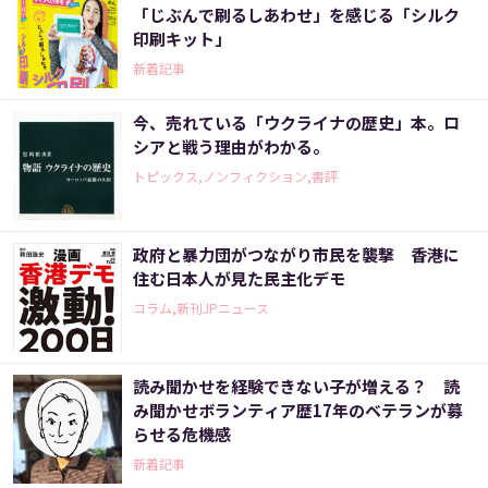
「じぶんで刷るしあわせ」を感じる「シルク
印刷キット」
新着記事
今、売れている「ウクライナの歴史」本。ロ
シアと戦う理由がわかる。
トピックス,ノンフィクション,書評
政府と暴力団がつながり市民を襲撃 香港に
住む日本人が見た民主化デモ
コラム,新刊JPニュース
読み聞かせを経験できない子が増える？ 読
み聞かせボランティア歴17年のベテランが募
らせる危機感
新着記事