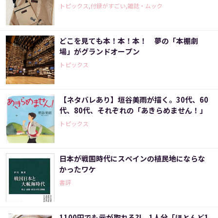
トピックス,付録がすごい,雑誌・ムック
どこを見ても本！本！本！ 夢の「本棚劇
場」がグランドオープン
トピックス
【ネタバレあり】垣谷美雨が描く。30代、60
代、80代、それぞれの「あきらめません！」
トピックス
日本が戦国時代にスペインの植民地にならな
かったワケ
書評
1100円でも元が取れる?! 1人分「ほとんど1