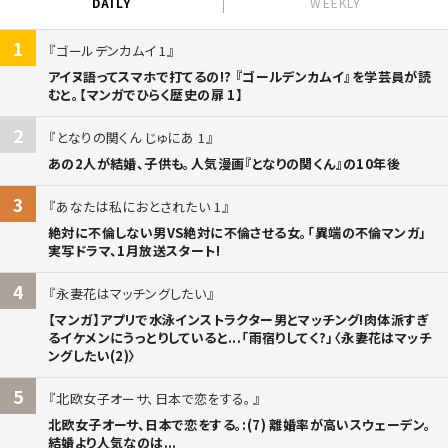
DAILY
WEEKLY
1
ゴールデンカムイ 1
アイヌ語ってスマホで打てるの!? 『ゴールデンカムイ』を学芸員が読
むと。【マンガでひらく歴史の扉 1】
2
となりの関くん じゅにあ 1
あの2人が結婚、子供も。人気漫画『となりの関くん』の10年後
3
あなたは私におとされたい 1
絶対に不倫しない男VS絶対に不倫させる女。「異端の不倫マンガ」
実写ドラマ、1月放送スタート!
4
永妻花はマッチングしたい
【マンガ】アプリで水泳インストラクター男とマッチング!肉体派すぎ
るイケメンにうっとりしていると...「雨宿りしてく?」〈永妻花はマッチ
ングしたい(2)〉
5
北欧女子オーサ、日本で恋をする。
北欧女子オーサ、日本で恋をする。:(7) 離婚率が高いスウェーデン。
結婚より人気なのは...