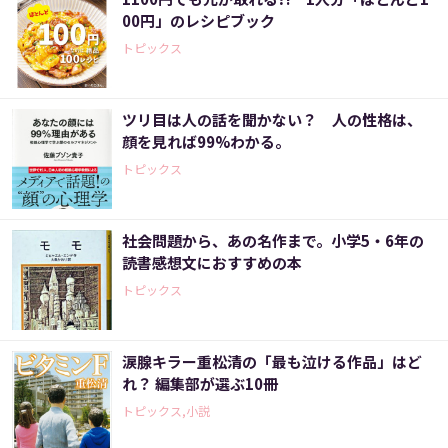
00円」のレシピブック
トピックス
ツリ目は人の話を聞かない？ 人の性格は、
顔を見れば99%わかる。
トピックス
社会問題から、あの名作まで。小学5・6年の
読書感想文におすすめの本
トピックス
涙腺キラー重松清の「最も泣ける作品」はど
れ？ 編集部が選ぶ10冊
トピックス,小説