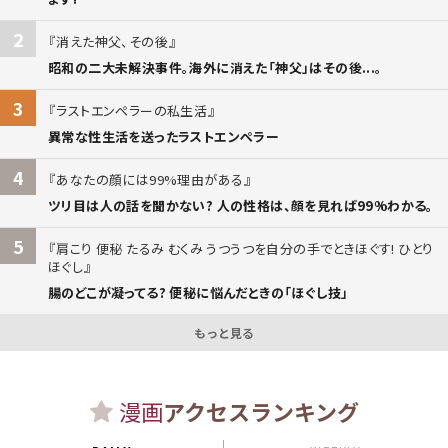
2
消えた神父、その後
昭和の二大未解決事件。海外に消えた「神父」はその後...。
3
ラストエンペラーの私生活
異常な性生活を送ったラストエンペラー
4
あなたの顔には99%理由がある
ツリ目は人の話を聞かない? 人の性格は、顔を見れば99%わかる。
5
肩こり 便秘 たるみ むくみ うつうつを自分の手でときほぐす! ひとり
ほぐし
腸のどこが凝ってる? 便秘に悩んだときの「ほぐし技」
もっと見る
漫画
アクセスランキング