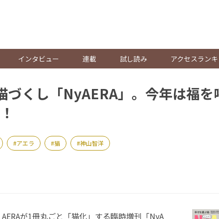
。
インタビュー
連載
試し読み
アクセスランキ
猫づくし「NyAERA」。今年は福
！
アエラ
猫
神山智洋
ERAが1冊丸ごと「猫化」する臨時増刊「NyA