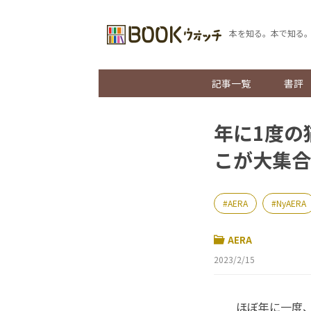
本を知る。本で知る
記事一覧
書評
年に1度の
こが大集合
AERA
NyAERA
AERA
2023/2/15
ほぼ年に一度、A