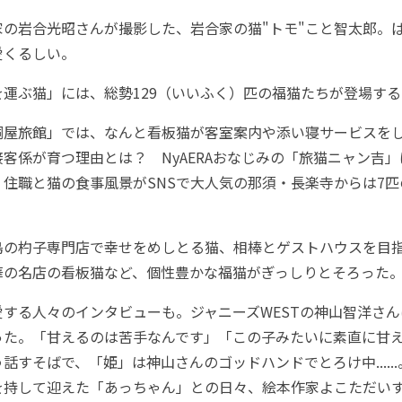
の岩合光昭さんが撮影した、岩合家の猫"トモ"こと智太郎。
愛くるしい。
運ぶ猫」には、総勢129（いいふく）匹の福猫たちが登場する
屋旅館」では、なんと看板猫が客室案内や添い寝サービスを
客係が育つ理由とは？ NyAERAおなじみの「旅猫ニャン吉
住職と猫の食事風景がSNSで大人気の那須・長楽寺からは7
。
の杓子専門店で幸せをめしとる猫、相棒とゲストハウスを目
華の名店の看板猫など、個性豊かな福猫がぎっしりとそろった
する人々のインタビューも。ジャニーズWESTの神山智洋さん
った。「甘えるのは苦手なんです」「この子みたいに素直に甘
話すそばで、「姫」は神山さんのゴッドハンドでとろけ中.....
を持して迎えた「あっちゃん」との日々、絵本作家よこただい