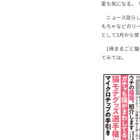
愛も気になる。
ニュース誌らし
もちゃなどのリ
として3月から
1冊まるごと猫
てみては。