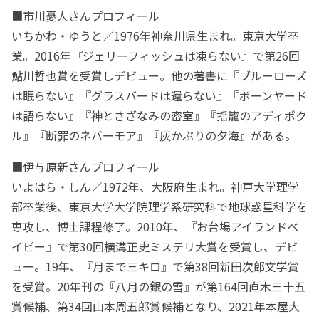
■市川憂人さんプロフィール
いちかわ・ゆうと／1976年神奈川県生まれ。東京大学卒
業。2016年『ジェリーフィッシュは凍らない』で第26回
鮎川哲也賞を受賞しデビュー。他の著書に『ブルーローズ
は眠らない』『グラスバードは還らない』『ボーンヤード
は語らない』『神とさざなみの密室』『揺籠のアディポク
ル』『断罪のネバーモア』『灰かぶりの夕海』がある。
■伊与原新さんプロフィール
いよはら・しん／1972年、大阪府生まれ。神戸大学理学
部卒業後、東京大学大学院理学系研究科で地球惑星科学を
専攻し、博士課程修了。2010年、『お台場アイランドベ
イビー』で第30回横溝正史ミステリ大賞を受賞し、デビ
ュー。19年、『月まで三キロ』で第38回新田次郎文学賞
を受賞。20年刊の『八月の銀の雪』が第164回直木三十五
賞候補、第34回山本周五郎賞候補となり、2021年本屋大