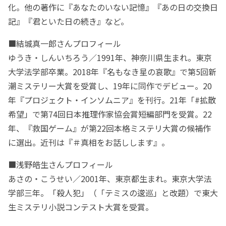
化。他の著作に『あなたのいない記憶』『あの日の交換日
記』『君といた日の続き』など。
■結城真一郎さんプロフィール
ゆうき・しんいちろう／1991年、神奈川県生まれ。東京
大学法学部卒業。2018年『名もなき星の哀歌』で第5回新
潮ミステリー大賞を受賞し、19年に同作でデビュー。20
年『プロジェクト・インソムニア』を刊行。21年「#拡散
希望」で第74回日本推理作家協会賞短編部門を受賞。22
年、『救国ゲーム』が第22回本格ミステリ大賞の候補作
に選出。近刊は『＃真相をお話しします』。
■浅野皓生さんプロフィール
あさの・こうせい／2001年、東京都生まれ。東京大学法
学部三年。「殺人犯」（「テミスの逡巡」と改題）で東大
生ミステリ小説コンテスト大賞を受賞。