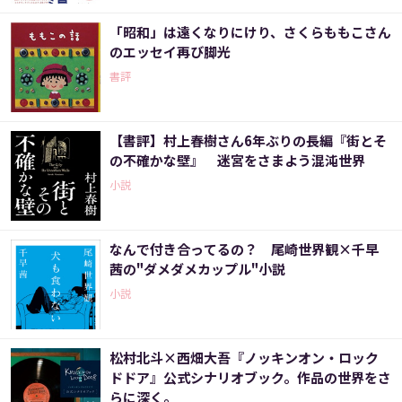
「昭和」は遠くなりにけり、さくらももこさん
のエッセイ再び脚光
書評
【書評】村上春樹さん6年ぶりの長編『街とそ
の不確かな壁』 迷宮をさまよう混沌世界
小説
なんで付き合ってるの？ 尾崎世界観×千早
茜の"ダメダメカップル"小説
小説
松村北斗×西畑大吾『ノッキンオン・ロック
ドドア』公式シナリオブック。作品の世界をさ
らに深く。