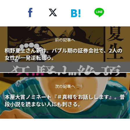
前の記事へ
桐野夏生さん新作。バブル期の証券会社で、2人の
女性が一発逆転狙う。
次の記事へ
本屋大賞ノミネート『＃真相をお話しします』。普
段小説を読まない人にも刺さる。