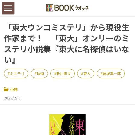
「東大ウンコミステリ」から現役生
作家まで！ 「東大」オンリーのミ
ステリ小説集『東大に名探偵はいな
い』
ミステリ
探偵
新川帆立
東大
結城真一郎
小説
2023/2/ 6