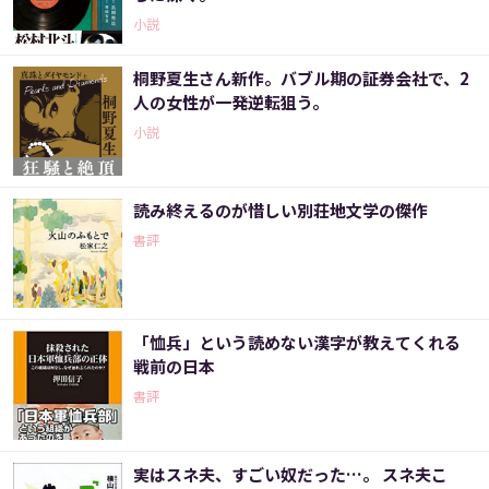
小説
桐野夏生さん新作。バブル期の証券会社で、2
人の女性が一発逆転狙う。
小説
読み終えるのが惜しい別荘地文学の傑作
書評
「恤兵」という読めない漢字が教えてくれる
戦前の日本
書評
実はスネ夫、すごい奴だった…。 スネ夫こ