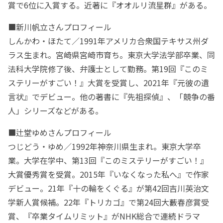
賞で6位に入賞する。近著に『オオルリ流星群』がある。
■新川帆立さんプロフィール
しんかわ・ほたて／1991年アメリカ合衆国テキサス州ダ
ラス生まれ。宮崎県宮崎市育ち。東京大学法学部卒業、同
法科大学院修了後、弁護士として勤務。第19回『このミ
ステリーがすごい！』大賞を受賞し、2021年『元彼の遺
言状』でデビュー。他の著書に『先祖探偵』、「競争の番
人」シリーズなどがある。
■辻堂ゆめさんプロフィール
つじどう・ゆめ／1992年神奈川県生まれ。東京大学卒
業。大学在学中、第13回『このミステリーがすごい！』
大賞優秀賞を受賞。2015年『いなくなった私へ』で作家
デビュー。21年『十の輪をくぐる』が第42回吉川英治文
学新人賞候補。22年『トリカゴ』で第24回大藪春彦賞受
賞、『卒業タイムリミット』がNHK総合で連続ドラマ