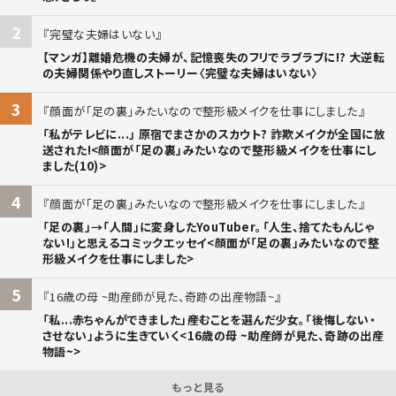
2
完璧な夫婦はいない
【マンガ】離婚危機の夫婦が、記憶喪失のフリでラブラブに!? 大逆転
の夫婦関係やり直しストーリー〈完璧な夫婦はいない〉
3
顔面が「足の裏」みたいなので整形級メイクを仕事にしました
「私がテレビに...」 原宿でまさかのスカウト? 詐欺メイクが全国に放
送された!<顔面が「足の裏」みたいなので整形級メイクを仕事にし
ました(10)>
4
顔面が「足の裏」みたいなので整形級メイクを仕事にしました
「足の裏」→「人間」に変身したYouTuber。「人生、捨てたもんじゃ
ない!」と思えるコミックエッセイ<顔面が「足の裏」みたいなので整
形級メイクを仕事にしました>
5
16歳の母 ~助産師が見た、奇跡の出産物語~
「私...赤ちゃんができました」――産むことを選んだ少女。「後悔しない・
させない」ように生きていく<16歳の母 ~助産師が見た、奇跡の出産
物語~>
もっと見る