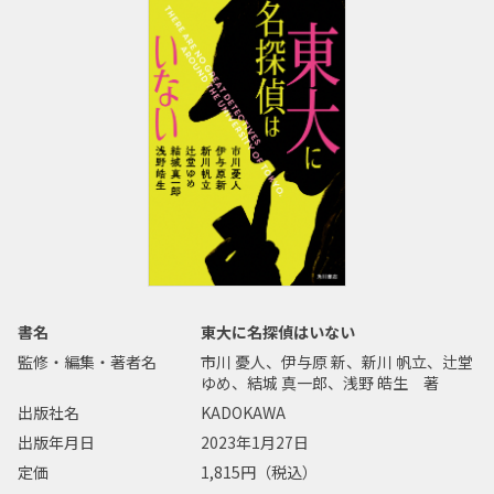
書名
東大に名探偵はいない
監修・編集・著者名
市川 憂人、伊与原 新、新川 帆立、辻堂
ゆめ、結城 真一郎、浅野 皓生 著
出版社名
KADOKAWA
出版年月日
2023年1月27日
定価
1,815円（税込）