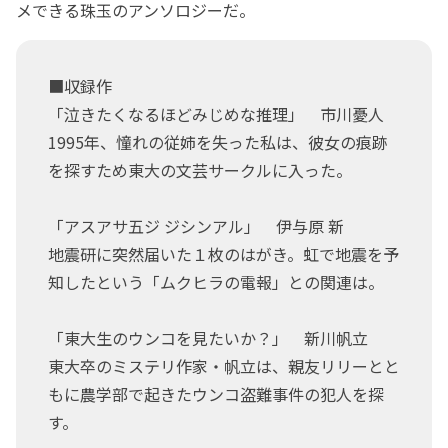
メできる珠玉のアンソロジーだ。
■収録作
「泣きたくなるほどみじめな推理」 市川憂人
1995年、憧れの従姉を失った私は、彼女の痕跡
を探すため東大の文芸サークルに入った。
「アスアサ五ジ ジシンアル」 伊与原 新
地震研に突然届いた１枚のはがき。虹で地震を予
知したという「ムクヒラの電報」との関連は。
「東大生のウンコを見たいか？」 新川帆立
東大卒のミステリ作家・帆立は、親友リリーとと
もに農学部で起きたウンコ盗難事件の犯人を探
す。