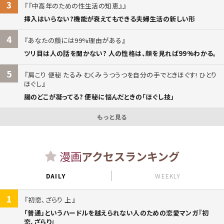
3
『中高年のための性生活の知恵』
挿入はいらない?機能が衰えてもできる夫婦生活の新しい形
4
あなたの顔には99%理由がある
ツリ目は人の話を聞かない? 人の性格は、顔を見れば99%わかる。
5
肩こり 便秘 たるみ むくみ うつうつを自分の手でときほぐす! ひとり
ほぐし
腸のどこが凝ってる? 便秘に悩んだときの「ほぐし技」
もっと見る
漫画
アクセスランキング
DAILY
WEEKLY
1
初恋、ざらり 上
「普通」というハードルを越えられない人のための恋愛マンガ『初
恋、ざらり』