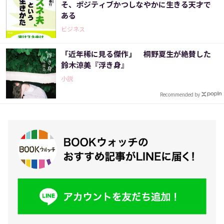
そ、ポジティブかつしなやかに生きる天才で
ある
ビジネス
「近年稀に見る傑作」 桐野夏生が絶賛した
鈴木涼美『浮き身』
小説
Recommended by