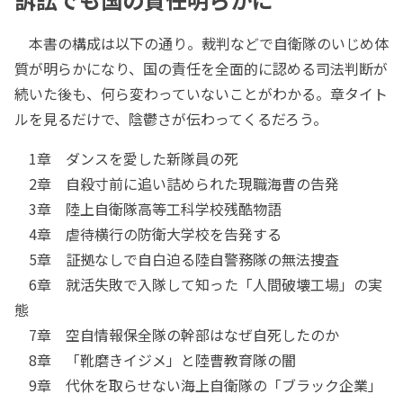
本書の構成は以下の通り。裁判などで自衛隊のいじめ体
質が明らかになり、国の責任を全面的に認める司法判断が
続いた後も、何ら変わっていないことがわかる。章タイト
ルを見るだけで、陰鬱さが伝わってくるだろう。
1章 ダンスを愛した新隊員の死
2章 自殺寸前に追い詰められた現職海曹の告発
3章 陸上自衛隊高等工科学校残酷物語
4章 虐待横行の防衛大学校を告発する
5章 証拠なしで自白迫る陸自警務隊の無法捜査
6章 就活失敗で入隊して知った「人間破壊工場」の実
態
7章 空自情報保全隊の幹部はなぜ自死したのか
8章 「靴磨きイジメ」と陸曹教育隊の闇
9章 代休を取らせない海上自衛隊の「ブラック企業」