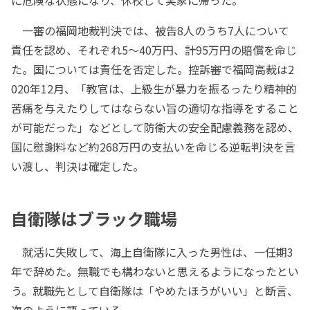
に危険な状態になり、休校して実家に帰った。
一審の福岡地裁判決では、被告8人のうち7人について
責任を認め、それぞれ5～40万円、計95万円の賠償を命じ
た。国については責任を否定した。控訴審で福岡高裁は2
020年12月、「教官は、上級生が暴力を振るったり精神的
苦痛を与えたりしてはならない旨の適切な指導をすること
が可能だった」などとして防衛大の安全配慮義務を認め、
国に慰謝料など約268万円の支払いを命じる逆転判決を言
い渡し、判決は確定した。
自衛隊はブラック職場
就活に失敗して、海上自衛隊に入った男性は、一任期3
年で辞めた。無職でも構わないと思えるようになったとい
う。就職先として自衛隊は「やめたほうがいい」と断言、