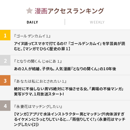
漫画
アクセスランキング
DAILY
WEEKLY
1
ゴールデンカムイ 1
アイヌ語ってスマホで打てるの!? 『ゴールデンカムイ』を学芸員が読
むと。【マンガでひらく歴史の扉 1】
2
となりの関くん じゅにあ 1
あの2人が結婚、子供も。人気漫画『となりの関くん』の10年後
3
あなたは私におとされたい 1
絶対に不倫しない男VS絶対に不倫させる女。「異端の不倫マンガ」
実写ドラマ、1月放送スタート!
4
永妻花はマッチングしたい
【マンガ】アプリで水泳インストラクター男とマッチング!肉体派すぎ
るイケメンにうっとりしていると...「雨宿りしてく?」〈永妻花はマッチ
ングしたい(2)〉