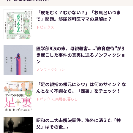
「皮をむく？むかない？」「お風呂いつま
で」問題。泌尿器科医ママの見解は？
トピックス
医学部9浪の末、母親殺害......"教育虐待"が引
き起こした事件の真実に迫るノンフィクショ
ン
ノンフィクション
「足の親指の根元にシワ」は何のサイン？ な
んとなく不調なら、「足裏」をチェック！
トピックス,実用書,暮らし
昭和の二大未解決事件。海外に消えた「神
父」はその後...。