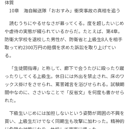
体質
10章 海自輸送隊「おおすみ」衝突事故の真相を追う
読むうちにやるせなさが募ってくる。度を超したいじめ
や虐待の実態が綴られているからだ。たとえば、第4章。
防衛大学校を退校した男性が、防衛省と上級生8人を相手
取って約2300万円の賠償を求めた訴訟を取り上げてい
る。
「生徒間指導」と称して、廊下で会うたびに殴ったり蹴
ったりしてくる上級生。休日には外出を禁止され、床のワ
ックス掛けをさせられ、罵詈雑言を浴びせられる。試験期
間中なのに、ささいなことで「反省文」を何度も書かせら
れた。
下級生いじめには加担しないという姿勢が周囲の不興を
買い、上級生だけでなく同期生も攻撃に加わった。精神的