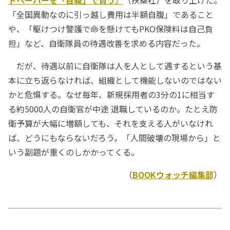
トペーパーを「自腹」で買う』
（扶桑社）を取り上げた。
「全国異動なのに引っ越し費用は半額自腹」であること
や、「駆けつけ警護で命を懸けてもPKO保険料は自己負
担」など、自衛隊員の待遇改善を求める内容だった。
だが、待遇以前に自衛隊は人を人として遇するという基
本に立ち返らなければ、組織として機能しないのではない
かと危惧する。なぜ毎年、新規採用者の3分の1に相当す
る約5000人の自衛官が中途 退職しているのか。たとえ防
衛予算が大幅に増額しても、それを支える人がいなけれ
ば、どうにもならないだろう。「人間破壊の現場から」と
いう副題が重くのしかかってくる。
（
BOOKウォッチ編集部
）