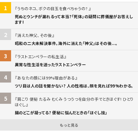
1
うちのネコ、ボクの目玉を食べちゃうの?
死ぬとウンチが漏れるって本当?「死体」の疑問に葬儀屋がお答えし
ます!
2
消えた神父、その後
昭和の二大未解決事件。海外に消えた「神父」はその後...。
3
ラストエンペラーの私生活
異常な性生活を送ったラストエンペラー
4
あなたの顔には99%理由がある
ツリ目は人の話を聞かない? 人の性格は、顔を見れば99%わかる。
5
肩こり 便秘 たるみ むくみ うつうつを自分の手でときほぐす! ひとり
ほぐし
腸のどこが凝ってる? 便秘に悩んだときの「ほぐし技」
もっと見る