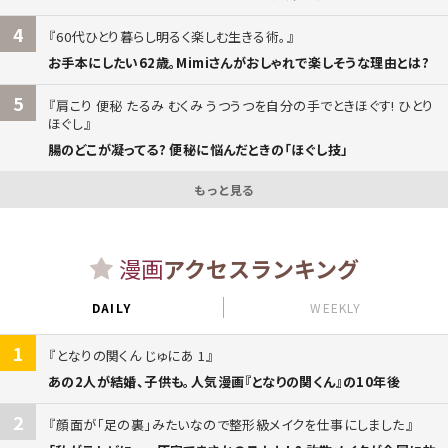
4
60代ひとり暮らし明るく楽しむ生きる術。
お手本にしたい62歳。Mimiさんがおしゃれで楽しそうな理由とは?
5
肩こり 便秘 たるみ むくみ うつうつを自分の手でときほぐす! ひとり
ほぐし
腸のどこが凝ってる? 便秘に悩んだときの「ほぐし技」
もっと見る
漫画
アクセスランキング
DAILY
WEEKLY
1
となりの関くん じゅにあ 1
あの2人が結婚、子供も。人気漫画『となりの関くん』の10年後
2
顔面が「足の裏」みたいなので整形級メイクを仕事にしました