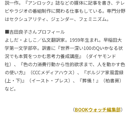
説一作。『アンロック』誌などの媒体に記事を書き、テレ
ビやラジオの番組制作に関わる仕事もしている。専門分野
はセクシュアリティ、ジェンダー、フェミニズム。
■吉田良子さんプロフィール
よしだ・よしこ／仏文翻訳家。1959年生まれ。早稲田大
学第一文学部卒。訳書に『世界一深い100のQ――いかなる状
況でも本質をつかむ思考力養成講座』（ダイヤモンド
社）、『色の力――消費行動から性的欲求まで、人を動かす色
の使い方』（CCCメディアハウス）、『ボルジア家風雲録
(上・下)』（イースト・プレス）、『葬儀！』（柏書房）
など。
（
BOOKウォッチ編集部
）