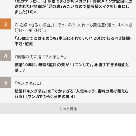
「私がテレビに...」 原宿でまさかのスカウト? 詐欺メイクが全国に放
送された!<顔面が「足の裏」みたいなので整形級メイクを仕事にし
ました(10)>
3
「妊娠できるか検査」に行ってみた 20代でも要注意! 知っておくべき
妊娠・不妊・避妊
「35歳までにはそのうち」本当にそれでいい? 20代で知るべき妊娠・
不妊・避妊
4
無職の夫に捨てられました
結婚10年目、無職3度目の夫が「リコンして」。身勝手すぎる理由と
は...?
5
キングダム 1
検証!『キングダム』の"でかすぎる"人気キャラ、当時の馬で耐えら
れる? 【マンガでひらく歴史の扉 4】
もっと見る