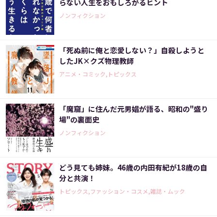
らない人生をおもしろがるヒント
ノンフィクション
「死ぬ前に俺と恋愛しない？」自殺しようと
したJK×クズ物理教師
アニメ・コミック,トピックス
「魔窟」に住んだ元男娼が語る、昭和の"盛り
場"の裏面史
ノンフィクション
どう見ても姉妹。46歳の内田有紀が18歳の自
分と共演！
トピックス,ファッション・コスメ,雑誌・ムック