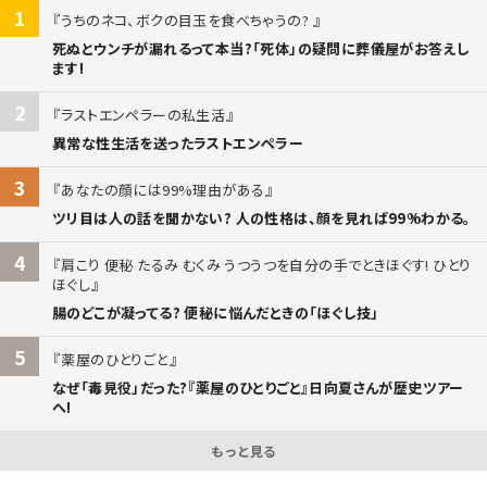
1
うちのネコ、ボクの目玉を食べちゃうの?
死ぬとウンチが漏れるって本当?「死体」の疑問に葬儀屋がお答えし
ます!
2
ラストエンペラーの私生活
異常な性生活を送ったラストエンペラー
3
あなたの顔には99%理由がある
ツリ目は人の話を聞かない? 人の性格は、顔を見れば99%わかる。
4
肩こり 便秘 たるみ むくみ うつうつを自分の手でときほぐす! ひとり
ほぐし
腸のどこが凝ってる? 便秘に悩んだときの「ほぐし技」
5
薬屋のひとりごと
なぜ「毒見役」だった?『薬屋のひとりごと』日向夏さんが歴史ツアー
へ!
もっと見る