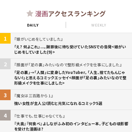
漫画
アクセスランキング
DAILY
WEEKLY
1
娘がいじめをしていました
「え? 何よこれ」...。謝罪後に待ち受けていたSNSでの告発<娘がい
じめをしていました(9)>
2
顔面が「足の裏」みたいなので整形級メイクを仕事にしました
「足の裏」→「人間」に変身したYouTuber。「人生、捨てたもんじゃ
ない!」と思えるコミックエッセイ<顔面が「足の裏」みたいなので整
形級メイクを仕事にしました>
3
魔女は三百路から 1
強い女性が主人公!読むと元気になれるコミック5選
4
仕事でも、仕事じゃなくても
『大奥』『何食べ』よしながふみ初のインタビュー本。子どもの頃影響
を受けた漫画は?