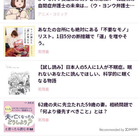
自閉症弁護士の未来は...〈ウ・ヨンウ弁護士は
天才肌(2)〉
アニメ・コミック
あなたの台所にも絶対にある「不要なモノ」
リスト。1日5分の断捨離で「運」を増やそ
う。
実用書
【試し読み】日本人の5人に1人が不眠症。眠
れないあなたに読んでほしい、科学的に眠く
なる物語
実用書
62歳の夫に先立たれた59歳の妻。相続問題で
「何より優先すべきこと」とは？
実用書
Recommended by