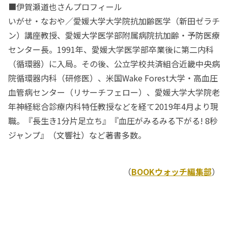
■伊賀瀬道也さんプロフィール
いがせ・なおや／愛媛大学大学院抗加齢医学（新田ゼラチ
ン）講座教授、愛媛大学医学部附属病院抗加齢・予防医療
センター長。1991年、愛媛大学医学部卒業後に第二内科
（循環器）に入局。その後、公立学校共済組合近畿中央病
院循環器内科（研修医）、米国Wake Forest大学・高血圧
血管病センター（リサーチフェロー）、愛媛大学大学院老
年神経総合診療内科特任教授などを経て2019年4月より現
職。『長生き1分片足立ち』『血圧がみるみる下がる! 8秒
ジャンプ』（文響社）など著書多数。
（
BOOKウォッチ編集部
）