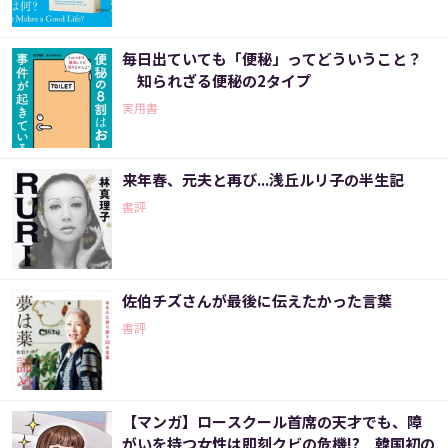
毎日出ていても「便秘」ってどういうこと？
知られざる便秘の2タイプ
実用書
来年春、元夫と再び...浅丘ルリ子の半生記
書評
佐伯チズさんが最後に伝えたかった言葉
書評
【マンガ】ロースクール首席の天才でも、障
がいを持つ女性は即刻クビの危機!? 韓国初の