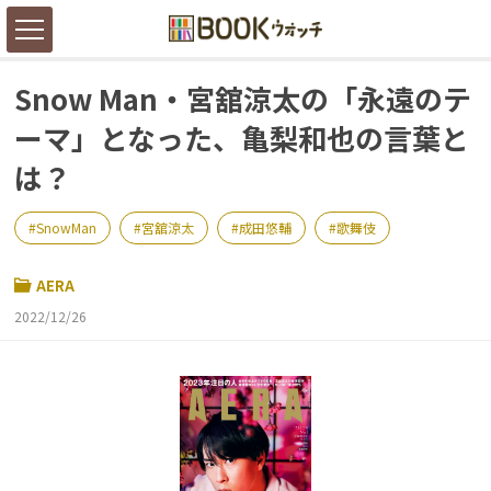
Snow Man・宮舘涼太の「永遠のテ
ーマ」となった、亀梨和也の言葉と
は？
SnowMan
宮舘涼太
成田悠輔
歌舞伎
AERA
2022/12/26