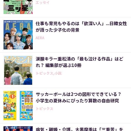
エッセイ
仕事も育児もやるのは「欲深い人」...日韓女性
が語った少子化の背景
AERA
涙腺キラー重松清の「最も泣ける作品」はど
れ？ 編集部が選ぶ10冊
トピックス,小説
サッカーボールは2つの図形でできている？
小学生の夏休みにぴったり算数の自由研究
トピックス
病気・離婚・介護。大黒摩季は「三重苦」を