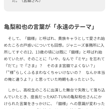
た。（宮舘さん）
亀梨和也の言葉が「永遠のテーマ」
そして、「舘様」と呼ばれ、貴族キャラとして愛され始
めたころの戸惑いについても回想。ジャニーズ事務所に入
所してすぐの12、13歳の頃には既に「舘様」と呼ばれ始
めていたが、そのことに「いや、なんで『ミヤ』を忘れて
『だて』で『さま』？ そのまま宮舘でよくない？」
「"様"らしくふるまわなくちゃいけないの？ なんか本当
の俺と違うよ？」と思っていた時期もあったという。
しかし、高校生のころに出演した舞台で失敗して落ち込
んでいたとき、座長だったKAT-TUNの亀梨和也さんにか
けられた言葉をきっかけに、「舘様」への意識が変わった