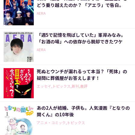
どう乗り越えたのか？ 「アエラ」で告白。
AERA
「週5で記憶を飛ばしていた」峯岸みなみ。
「お酒の場」への依存から脱却できたワケ
AERA
死ぬとウンチが漏れるって本当？「死体」の
疑問に葬儀屋がお答えします！
エッセイ,トピックス,新刊,書評
あの2人が結婚、子供も。人気漫画『となりの
関くん』の10年後
アニメ・コミック,トピックス