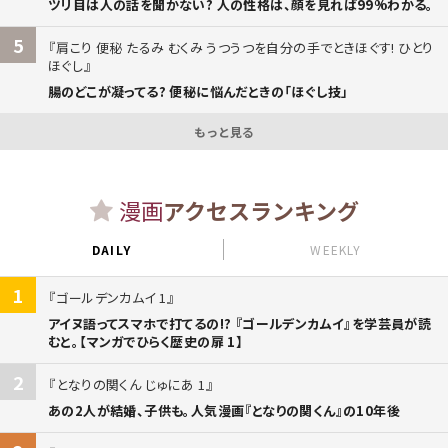
ツリ目は人の話を聞かない? 人の性格は、顔を見れば99%わかる。
5
肩こり 便秘 たるみ むくみ うつうつを自分の手でときほぐす! ひとり
ほぐし
腸のどこが凝ってる? 便秘に悩んだときの「ほぐし技」
もっと見る
漫画
アクセスランキング
DAILY
WEEKLY
1
ゴールデンカムイ 1
アイヌ語ってスマホで打てるの!? 『ゴールデンカムイ』を学芸員が読
むと。【マンガでひらく歴史の扉 1】
2
となりの関くん じゅにあ 1
あの2人が結婚、子供も。人気漫画『となりの関くん』の10年後