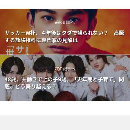
前の記事へ
サッカーW杯、４年後はタダで観られない？ 高騰
する放映権料に専門家の見解は
次の記事へ
48歳、共働きで上の子9歳。「更年期と子育て」問
題、どう乗り越える？