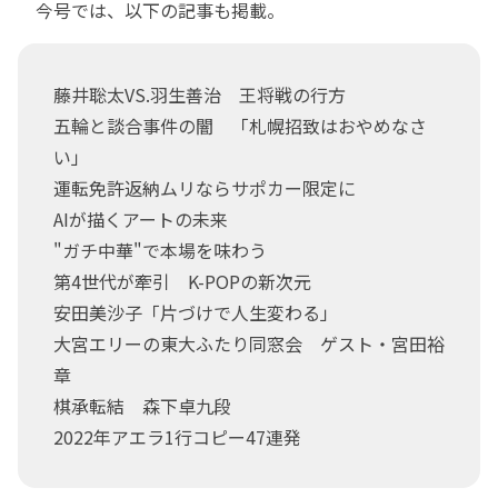
今号では、以下の記事も掲載。
藤井聡太VS.羽生善治 王将戦の行方
五輪と談合事件の闇 「札幌招致はおやめなさ
い」
運転免許返納ムリならサポカー限定に
AIが描くアートの未来
"ガチ中華"で本場を味わう
第4世代が牽引 K-POPの新次元
安田美沙子「片づけで人生変わる」
大宮エリーの東大ふたり同窓会 ゲスト・宮田裕
章
棋承転結 森下卓九段
2022年アエラ1行コピー47連発