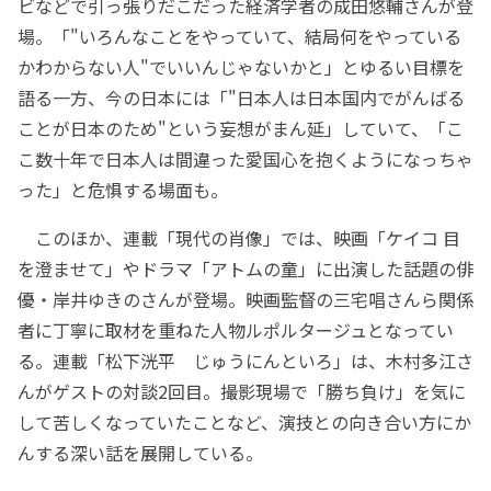
ビなどで引っ張りだこだった経済学者の成田悠輔さんが登
場。「"いろんなことをやっていて、結局何をやっている
かわからない人"でいいんじゃないかと」とゆるい目標を
語る一方、今の日本には「"日本人は日本国内でがんばる
ことが日本のため"という妄想がまん延」していて、「こ
こ数十年で日本人は間違った愛国心を抱くようになっちゃ
った」と危惧する場面も。
このほか、連載「現代の肖像」では、映画「ケイコ 目
を澄ませて」やドラマ「アトムの童」に出演した話題の俳
優・岸井ゆきのさんが登場。映画監督の三宅唱さんら関係
者に丁寧に取材を重ねた人物ルポルタージュとなってい
る。連載「松下洸平 じゅうにんといろ」は、木村多江さ
んがゲストの対談2回目。撮影現場で「勝ち負け」を気に
して苦しくなっていたことなど、演技との向き合い方にか
んする深い話を展開している。