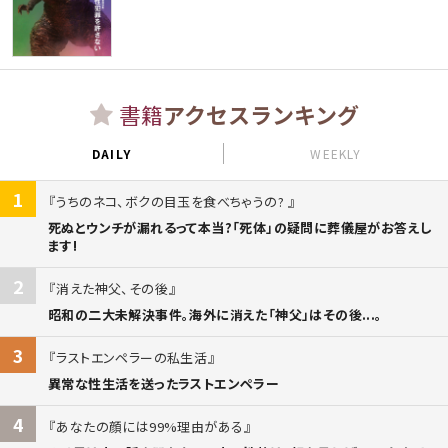
書籍
アクセスランキング
DAILY
WEEKLY
1
うちのネコ、ボクの目玉を食べちゃうの?
死ぬとウンチが漏れるって本当?「死体」の疑問に葬儀屋がお答えし
ます!
2
消えた神父、その後
昭和の二大未解決事件。海外に消えた「神父」はその後...。
3
ラストエンペラーの私生活
異常な性生活を送ったラストエンペラー
4
あなたの顔には99%理由がある