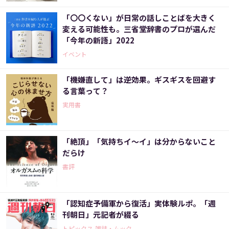
「〇〇くない」が日常の話しことばを大きく
変える可能性も。三省堂辞書のプロが選んだ
「今年の新語」2022
イベント
「機嫌直して」は逆効果。ギスギスを回避す
る言葉って？
実用書
「絶頂」「気持ちイ～イ」は分からないこと
だらけ
書評
「認知症予備軍から復活」実体験ルポ。「週
刊朝日」元記者が綴る
トピックス,雑誌・ムック