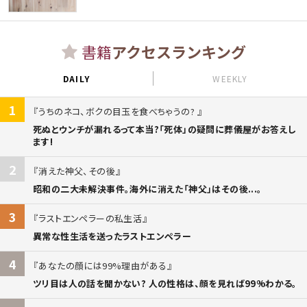
書籍
アクセスランキング
DAILY
WEEKLY
1
うちのネコ、ボクの目玉を食べちゃうの?
死ぬとウンチが漏れるって本当?「死体」の疑問に葬儀屋がお答えし
ます!
2
消えた神父、その後
昭和の二大未解決事件。海外に消えた「神父」はその後...。
3
ラストエンペラーの私生活
異常な性生活を送ったラストエンペラー
4
あなたの顔には99%理由がある
ツリ目は人の話を聞かない? 人の性格は、顔を見れば99%わかる。