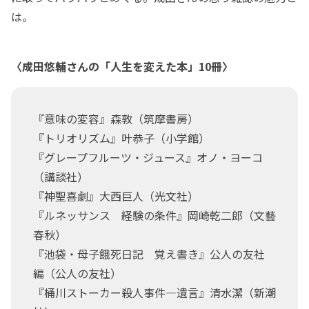
は。
〈成田悠輔さんの「人生を変えた本」10冊〉
『意味の変容』森敦（筑摩書房）
『トリオリズム』叶恭子（小学館）
『グレープフルーツ・ジュース』オノ・ヨーコ
（講談社）
『神聖喜劇』大西巨人（光文社）
『ルネッサンス 経験の条件』岡崎乾二郎（文藝
春秋）
『池袋・母子餓死日記 覚え書き』公人の友社
編（公人の友社）
『桶川ストーカー殺人事件―遺言』清水潔（新潮