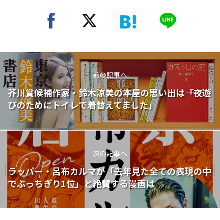
前の記事へ
芥川賞候補作家・鈴木涼美の本屋の思い出は――「夜遊
びのためにトイレで着替えてました」
次の記事へ
ラッパー・呂布カルマが「去年見た全ての表現の中
でぶっちぎり1位」と絶賛する漫画は