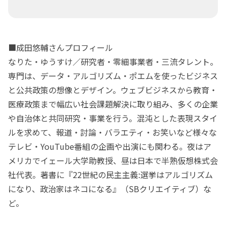
■成田悠輔さんプロフィール
なりた・ゆうすけ／研究者・零細事業者・三流タレント。
専門は、データ・アルゴリズム・ポエムを使ったビジネス
と公共政策の想像とデザイン。ウェブビジネスから教育・
医療政策まで幅広い社会課題解決に取り組み、多くの企業
や自治体と共同研究・事業を行う。混沌とした表現スタイ
ルを求めて、報道・討論・バラエティ・お笑いなど様々な
テレビ・YouTube番組の企画や出演にも関わる。夜はア
メリカでイェール大学助教授、昼は日本で半熟仮想株式会
社代表。著書に『22世紀の民主主義:選挙はアルゴリズム
になり、政治家はネコになる』（SBクリエイティブ）な
ど。