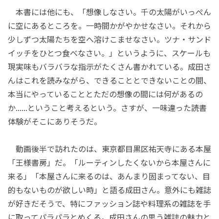
本書には他にも、「想像しなさい。千の太陽がいっぺん
に空にあるところを。一時間かがやかせなさい。それから
少しずつ太陽たちを空へ溶けこませなさい。ツナ・サンド
イッチをひとつ食べなさい。」というように、スケールも
現実味もバラバラな指示がたくさん書かれている。成田さ
んはこれを読みながら、できることとできないことの間、
本当にやっていることとただの想像の間には何があるの
か......ということ考えるという。さすが、一味違った読書
体験がそこにありそうだ。
動画後半で訪れたのは、東京都目黒区祐天寺にある本屋
「王様書房」だ。「ルーティンしたくないから本屋さんに
来る」「本屋さんに来るのは、あんまり固まってない、目
的もないものが欲しい時」と語る成田さん。意外にも雑誌
が好きだそうで、特にファッション誌や料理系の雑誌を手
に取ってパラパラとめくる。成田さんの思う雑誌の魅力と