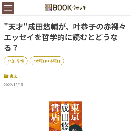
"天才"成田悠輔が、叶恭子の赤裸々
エッセイを哲学的に読むとどうな
る？
成田悠輔
木曜日は本曜日
書店
2022/12/15