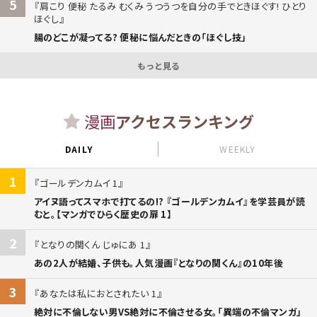
5
肩こり 便秘 たるみ むくみ うつうつを自分の手でときほぐす! ひとり
ほぐし
腸のどこが凝ってる? 便秘に悩んだときの「ほぐし技」
もっと見る
漫画
アクセスランキング
DAILY
WEEKLY
1
ゴールデンカムイ 1
アイヌ語ってスマホで打てるの!? 『ゴールデンカムイ』を学芸員が読
むと。【マンガでひらく歴史の扉 1】
2
となりの関くん じゅにあ 1
あの2人が結婚、子供も。人気漫画『となりの関くん』の10年後
3
あなたは私におとされたい 1
絶対に不倫しない男VS絶対に不倫させる女。「異端の不倫マンガ」