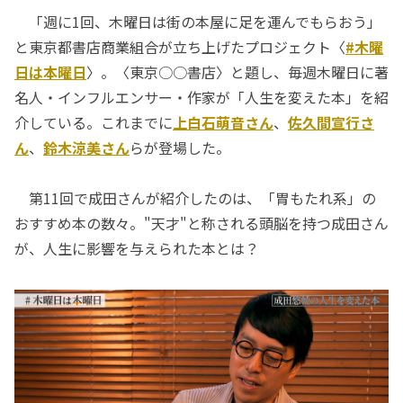
「週に1回、木曜日は街の本屋に足を運んでもらおう」
と東京都書店商業組合が立ち上げたプロジェクト〈
#木曜
日は本曜日
〉。〈東京○○書店〉と題し、毎週木曜日に著
名人・インフルエンサー・作家が「人生を変えた本」を紹
介している。これまでに
上白石萌音さん
、
佐久間宣行さ
ん
、
鈴木涼美さん
らが登場した。
第11回で成田さんが紹介したのは、「胃もたれ系」の
おすすめ本の数々。"天才"と称される頭脳を持つ成田さん
が、人生に影響を与えられた本とは？