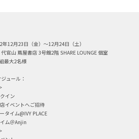
】
2年12月23日（金）～12月24日（土）
官山 蔦屋書店 3号館2階 SHARE LOUNGE 個室
組最大2名様
ケジュール：
＞
ェックイン
屋書店イベントへご招待
ナータイム@IVY PLACE
タイム＠Anjin
＞