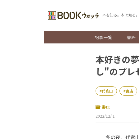
本を知る。本で知る
記事一覧
書評
本好きの夢
し"のプレ
代官山
書店
書店
2022/12/ 1
冬の夜、代官山