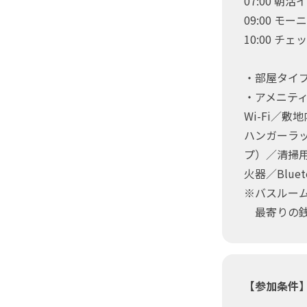
07:00 朝
09:00 モー
10:00 チ
・部屋タイプ
・アメニテ
Wi-Fi／
ハンガーラ
プ）／清掃
火器／Blu
※バスルー
最寄りの銭
【参加条件