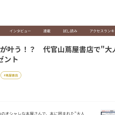
。
インタビュー
連載
試し読み
アクセスランキ
が叶う！？ 代官山蔦屋書店で"大
ゼント
蔦屋書店
のオシャレな本屋さんで、本に囲まれた"大人