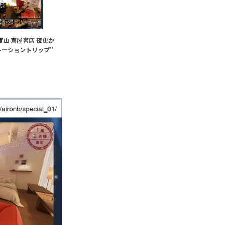
山 蔦屋書店 夜更か
レーショントリップ”