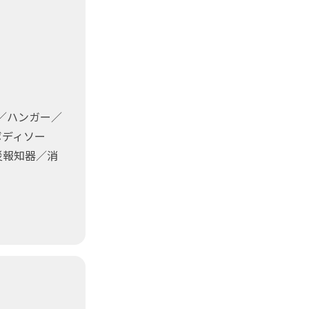
／ハンガー／
ボディソー
災報知器／消