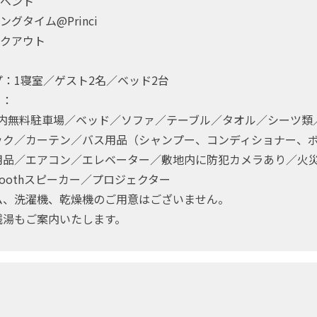
活イベント
ニングタイム@Princi
ェックアウト
：1寝室／ゲスト2名／ベッド2台
ィ：
敷地内無料駐車場／ベッド／ソファ／テーブル／タオル／シーツ類
ック／カーテン／バス用品（シャンプー、コンディショナー、
用品／エアコン／エレベーター／敷地内に防犯カメラあり／火
etoothスピーカー／プロジェクター
ム、洗濯機、乾燥機のご用意はございません。
湯もご案内いたします。
】