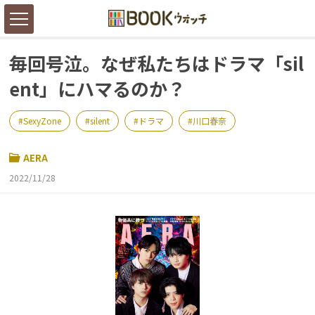
毎回号泣。なぜ私たちはドラマ「sil
ent」にハマるのか？
SexyZone
silent
ドラマ
川口春奈
AERA
2022/11/28