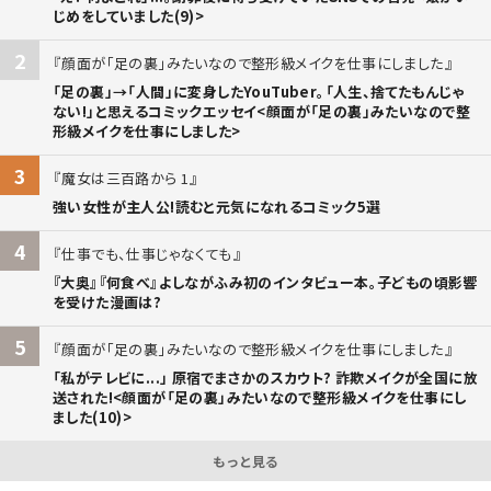
じめをしていました(9)>
2
顔面が「足の裏」みたいなので整形級メイクを仕事にしました
「足の裏」→「人間」に変身したYouTuber。「人生、捨てたもんじゃ
ない!」と思えるコミックエッセイ<顔面が「足の裏」みたいなので整
形級メイクを仕事にしました>
3
魔女は三百路から 1
強い女性が主人公!読むと元気になれるコミック5選
4
仕事でも、仕事じゃなくても
『大奥』『何食べ』よしながふみ初のインタビュー本。子どもの頃影響
を受けた漫画は?
5
顔面が「足の裏」みたいなので整形級メイクを仕事にしました
「私がテレビに...」 原宿でまさかのスカウト? 詐欺メイクが全国に放
送された!<顔面が「足の裏」みたいなので整形級メイクを仕事にし
ました(10)>
もっと見る