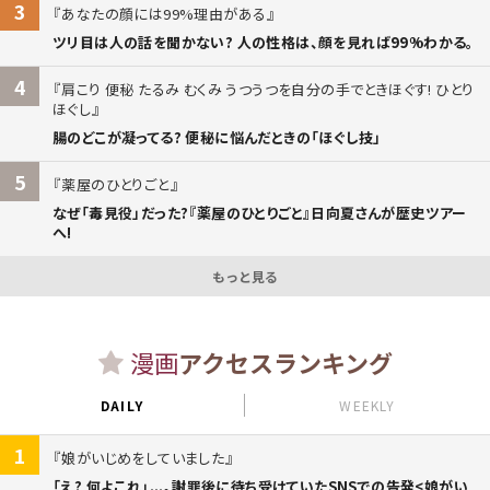
3
あなたの顔には99%理由がある
ツリ目は人の話を聞かない? 人の性格は、顔を見れば99%わかる。
4
肩こり 便秘 たるみ むくみ うつうつを自分の手でときほぐす! ひとり
ほぐし
腸のどこが凝ってる? 便秘に悩んだときの「ほぐし技」
5
薬屋のひとりごと
なぜ「毒見役」だった?『薬屋のひとりごと』日向夏さんが歴史ツアー
へ!
もっと見る
漫画
アクセスランキング
DAILY
WEEKLY
1
娘がいじめをしていました
「え? 何よこれ」...。謝罪後に待ち受けていたSNSでの告発<娘がい