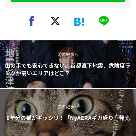
前の記事へ
山の手でも安心できない。首都直下地震、危険度ラ
ンクが高いエリアはどこ？
次の記事へ
6年分の猫がギッシリ！「NyAERAギガ盛り」発売