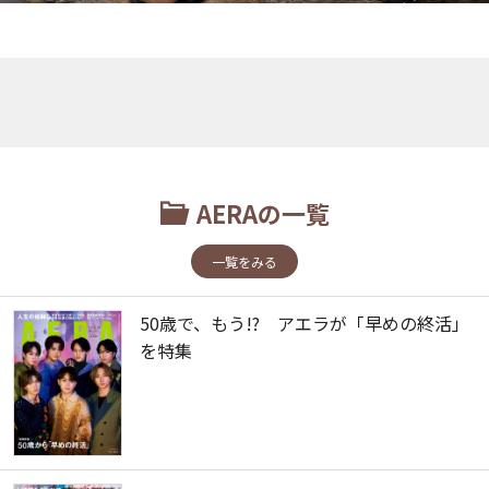
AERAの一覧
一覧をみる
50歳で、もう!? アエラが「早めの終活」
を特集