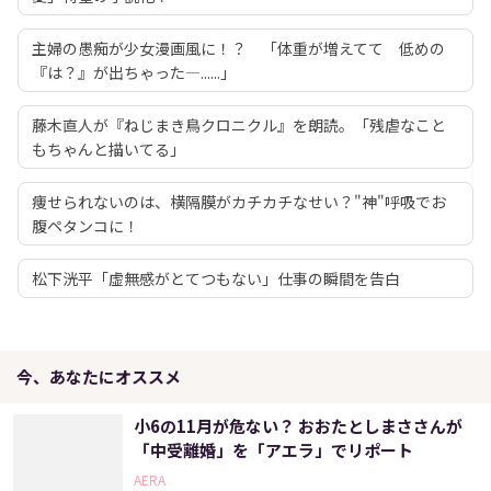
主婦の愚痴が少女漫画風に！？ 「体重が増えてて 低めの
『は？』が出ちゃった―......」
藤木直人が『ねじまき鳥クロニクル』を朗読。「残虐なこと
もちゃんと描いてる」
痩せられないのは、横隔膜がカチカチなせい？"神"呼吸でお
腹ペタンコに！
松下洸平「虚無感がとてつもない」仕事の瞬間を告白
今、あなたにオススメ
小6の11月が危ない？ おおたとしまささんが
「中受離婚」を「アエラ」でリポート
AERA