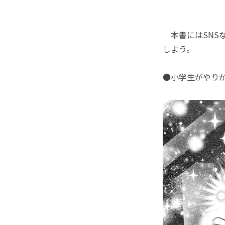
本書にはSNS
しよう。
●小学生がやり