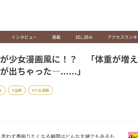
。
インタビュー
連載
試し読み
アクセスランキ
が少女漫画風に！？ 「体重が増え
出ちゃった―......」
実
主婦
少女漫画
思わず愚痴りたくなる瞬間はどんな主婦でもあるも