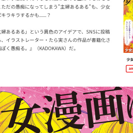
ただの愚痴になってしまう"主婦あるある"も、少女
ラキラするかも......？
婦あるある」という異色のアイデアで、SNSに投稿
る、イラストレーター・たら実さんの作品が書籍化さ
ぽく愚痴る。』（KADOKAWA）だ。
少
a