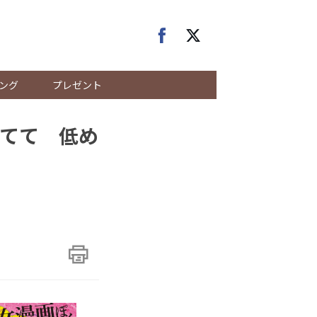
ング
プレゼント
てて 低め