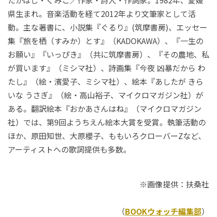
県生まれ。音楽活動を経て2012年より文筆家として活
動。主な著書に、小説集『ぐるり』(筑摩書房)、エッセー
集『旅を栖（すみか）とす』（KADOKAWA）、『一生の
お願い』『いっぴき』（共に筑摩書房）、『その農地、私
が買います』（ミシマ社）、詩画集『今夜 凶暴だから わ
たし』（絵・濱愛子、ミシマ社）、絵本『あしたが きら
いな うさぎ』（絵・高山裕子、マイクロマガジン社）が
ある。翻訳絵本『おかあさんはね』（マイクロマガジン
社）では、第9回ようちえん絵本大賞を受賞。執筆活動の
ほか、原田知世、大原櫻子、ももいろクローバーZなど、
アーティストへの歌詞提供も多数。
※画像提供：扶桑社
（
BOOKウォッチ編集部
）