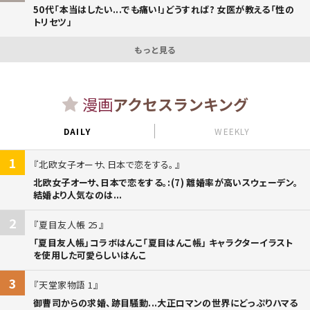
50代「本当はしたい...でも痛い!」どうすれば? 女医が教える「性の
トリセツ」
もっと見る
漫画
アクセスランキング
DAILY
WEEKLY
1
北欧女子オーサ、日本で恋をする。
北欧女子オーサ、日本で恋をする。:(7) 離婚率が高いスウェーデン。
結婚より人気なのは...
2
夏目友人帳 25
「夏目友人帳」コラボはんこ「夏目はんこ帳」 キャラクターイラスト
を使用した可愛らしいはんこ
3
天堂家物語 1
御曹司からの求婚、跡目騒動...大正ロマンの世界にどっぷりハマる