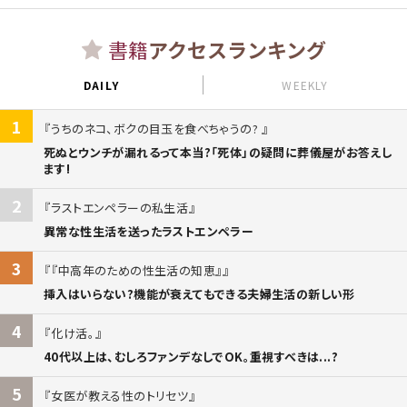
書籍
アクセスランキング
DAILY
WEEKLY
1
うちのネコ、ボクの目玉を食べちゃうの?
死ぬとウンチが漏れるって本当?「死体」の疑問に葬儀屋がお答えし
ます!
2
ラストエンペラーの私生活
異常な性生活を送ったラストエンペラー
3
『中高年のための性生活の知恵』
挿入はいらない?機能が衰えてもできる夫婦生活の新しい形
4
化け活。
40代以上は、むしろファンデなしでOK。重視すべきは...?
5
女医が教える性のトリセツ