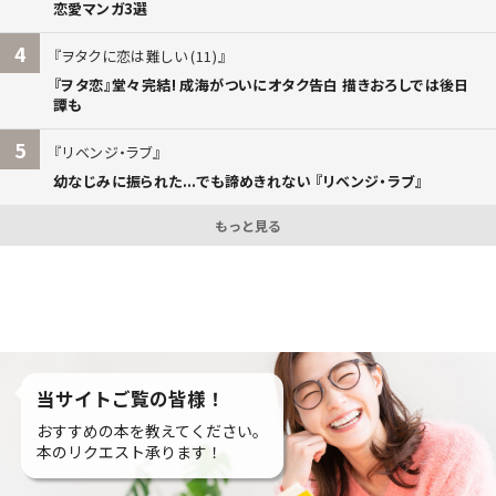
恋愛マンガ3選
4
ヲタクに恋は難しい (11)
『ヲタ恋』堂々完結! 成海がついにオタク告白 描きおろしでは後日
譚も
5
リベンジ・ラブ
幼なじみに振られた...でも諦めきれない 『リベンジ・ラブ』
もっと見る
当サイトご覧の皆様！
おすすめの本を教えてください。
本のリクエスト承ります！