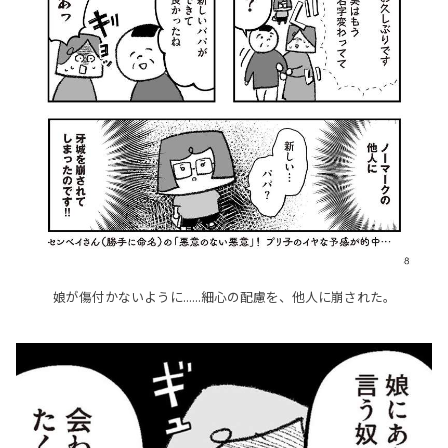
娘が傷付かないように......細心の配慮を、他人に崩された。