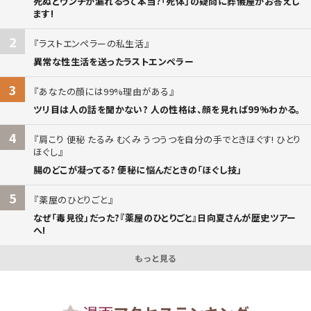
死ぬとウンチが漏れるって本当?「死体」の疑問に葬儀屋がお答えし
ます!
2
ラストエンペラーの私生活
異常な性生活を送ったラストエンペラー
3
あなたの顔には99%理由がある
ツリ目は人の話を聞かない? 人の性格は、顔を見れば99%わかる。
4
肩こり 便秘 たるみ むくみ うつうつを自分の手でときほぐす! ひとり
ほぐし
腸のどこが凝ってる? 便秘に悩んだときの「ほぐし技」
5
薬屋のひとりごと
なぜ「毒見役」だった?『薬屋のひとりごと』日向夏さんが歴史ツアー
へ!
もっと見る