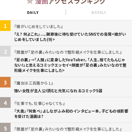
漫画
アクセスランキング
DAILY
WEEKLY
1
娘がいじめをしていました
「え? 何よこれ」...。謝罪後に待ち受けていたSNSでの告発<娘がい
じめをしていました(9)>
2
顔面が「足の裏」みたいなので整形級メイクを仕事にしました
「足の裏」→「人間」に変身したYouTuber。「人生、捨てたもんじゃ
ない!」と思えるコミックエッセイ<顔面が「足の裏」みたいなので整
形級メイクを仕事にしました>
3
魔女は三百路から 1
強い女性が主人公!読むと元気になれるコミック5選
4
仕事でも、仕事じゃなくても
『大奥』『何食べ』よしながふみ初のインタビュー本。子どもの頃影響
を受けた漫画は?
5
顔面が「足の裏」みたいなので整形級メイクを仕事にしました