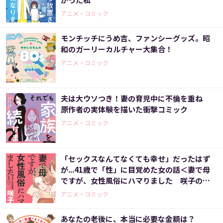
アニメ・コミック
モンチッチにうめ吉、ファンシーグッズ。昭
和のガーリーカルチャー大集合！
アニメ・コミック
夫は大ウソつき！妻の育児中に不倫を重ね
原作者の実体験を描いた衝撃コミック
アニメ・コミック
「セックスなんてなくても幸せ」だったはず
が...41歳で「性」に目覚めた女の話＜妻で母
ですが、女性風俗にハマりました 咲子の場
合＞
アニメ・コミック
あなたの老後に、本当に必要な金額は？