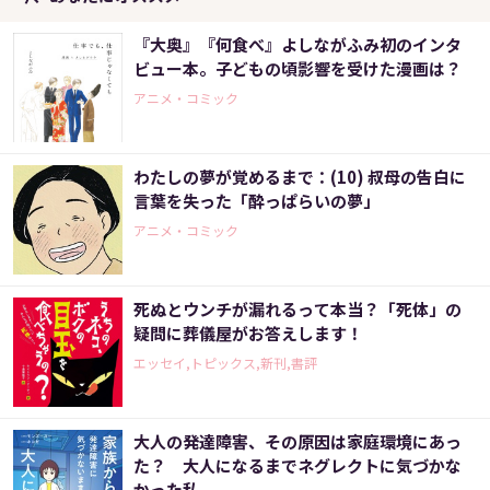
『大奥』『何食べ』よしながふみ初のインタ
ビュー本。子どもの頃影響を受けた漫画は？
アニメ・コミック
わたしの夢が覚めるまで：(10) 叔母の告白に
言葉を失った「酔っぱらいの夢」
アニメ・コミック
死ぬとウンチが漏れるって本当？「死体」の
疑問に葬儀屋がお答えします！
エッセイ,トピックス,新刊,書評
大人の発達障害、その原因は家庭環境にあっ
た？ 大人になるまでネグレクトに気づかな
かった私