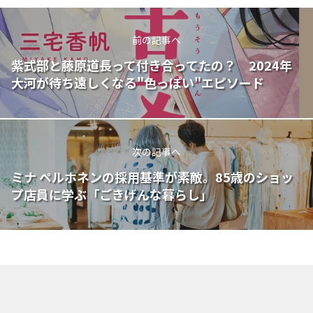
前の記事へ
紫式部と藤原道長って付き合ってたの？ 2024年
大河が待ち遠しくなる"色っぽい"エピソード
次の記事へ
ミナ ペルホネンの採用基準が素敵。85歳のショッ
プ店員に学ぶ「ごきげんな暮らし」