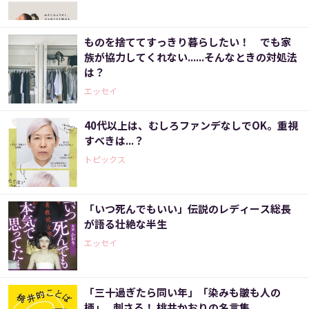
ものを捨ててすっきり暮らしたい！ でも家
族が協力してくれない......そんなときの対処法
は？
エッセイ
40代以上は、むしろファンデなしでOK。重視
すべきは...？
トピックス
「いつ死んでもいい」伝説のレディース総長
が語る壮絶な半生
エッセイ
「三十過ぎたら同い年」「染みも皺も人の
柄」...刺さる！ 桃井かおりの名言集