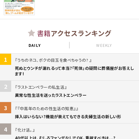
書籍
アクセスランキング
DAILY
WEEKLY
1
うちのネコ、ボクの目玉を食べちゃうの?
死ぬとウンチが漏れるって本当?「死体」の疑問に葬儀屋がお答えし
ます!
2
ラストエンペラーの私生活
異常な性生活を送ったラストエンペラー
3
『中高年のための性生活の知恵』
挿入はいらない?機能が衰えてもできる夫婦生活の新しい形
4
化け活。
40代以上は、むしろファンデなしでOK。重視すべきは...?