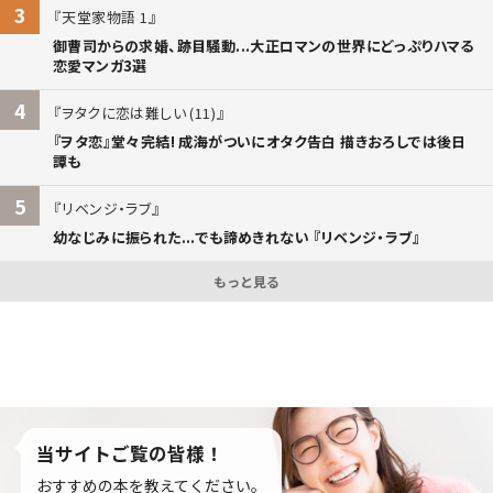
3
天堂家物語 1
御曹司からの求婚、跡目騒動...大正ロマンの世界にどっぷりハマる
恋愛マンガ3選
4
ヲタクに恋は難しい (11)
『ヲタ恋』堂々完結! 成海がついにオタク告白 描きおろしでは後日
譚も
5
リベンジ・ラブ
幼なじみに振られた...でも諦めきれない 『リベンジ・ラブ』
もっと見る
当サイトご覧の皆様！
おすすめの本を教えてください。