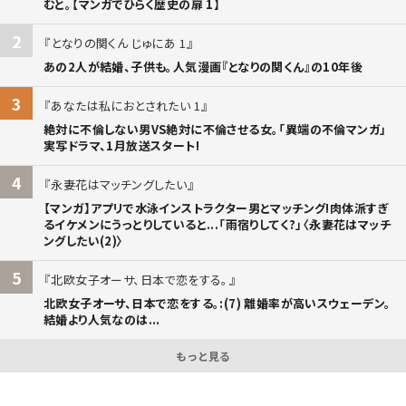
むと。【マンガでひらく歴史の扉 1】
2
となりの関くん じゅにあ 1
あの2人が結婚、子供も。人気漫画『となりの関くん』の10年後
3
あなたは私におとされたい 1
絶対に不倫しない男VS絶対に不倫させる女。「異端の不倫マンガ」
実写ドラマ、1月放送スタート!
4
永妻花はマッチングしたい
【マンガ】アプリで水泳インストラクター男とマッチング!肉体派すぎ
るイケメンにうっとりしていると...「雨宿りしてく?」〈永妻花はマッチ
ングしたい(2)〉
5
北欧女子オーサ、日本で恋をする。
北欧女子オーサ、日本で恋をする。:(7) 離婚率が高いスウェーデン。
結婚より人気なのは...
もっと見る