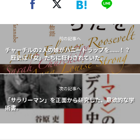
前の記事へ
チャーチルの2人の娘がハニートラップを......！？
歴史は「女」たちに狂わされていた。
次の記事へ
「サラリーマン」を正面から研究した、意欲的な学
術書。