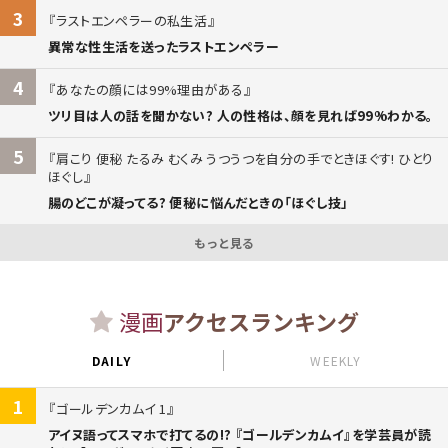
3
ラストエンペラーの私生活
異常な性生活を送ったラストエンペラー
4
あなたの顔には99%理由がある
ツリ目は人の話を聞かない? 人の性格は、顔を見れば99%わかる。
5
肩こり 便秘 たるみ むくみ うつうつを自分の手でときほぐす! ひとり
ほぐし
腸のどこが凝ってる? 便秘に悩んだときの「ほぐし技」
もっと見る
漫画
アクセスランキング
DAILY
WEEKLY
1
ゴールデンカムイ 1
アイヌ語ってスマホで打てるの!? 『ゴールデンカムイ』を学芸員が読