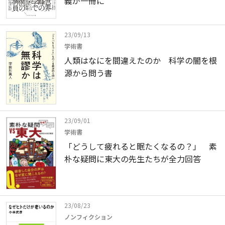
義が一冊に
23/09/13
学術書
人類はなにを間違えたのか 科学の闇を根
源から問う書
23/09/01
学術書
「どうして疲れると眠たくなるの？」 素
朴な疑問に東大の先生たちが全力回答
23/08/23
ノンフィクション