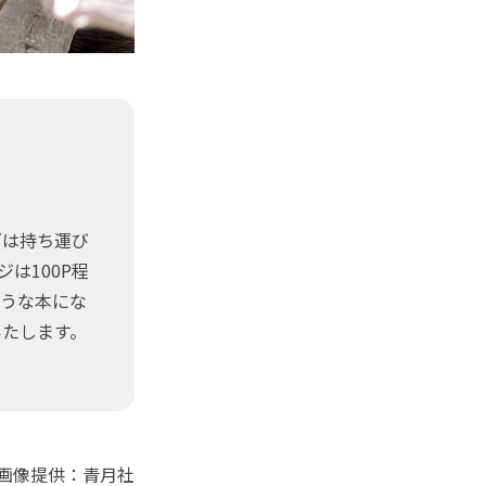
ズは持ち運び
は100P程
ような本にな
いたします。
画像提供：青月社