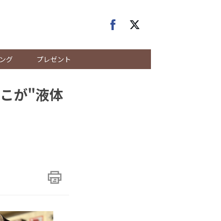
ング
プレゼント
こが"液体