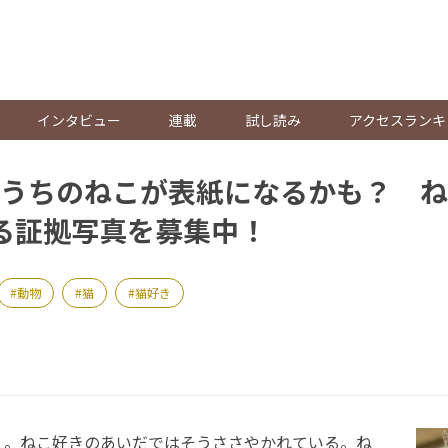
。
インタビュー
連載
試し読み
アクセスランキ
うちのねこが表紙になるかも？ ね
る証拠写真を募集中！
動物
猫
猫好き
。ねこ好きのあいだではそうささやかれている。ね