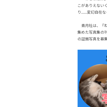
こがありえない
り......変幻
青月社は、『ね
集めた写真集の
の証拠写真を募集