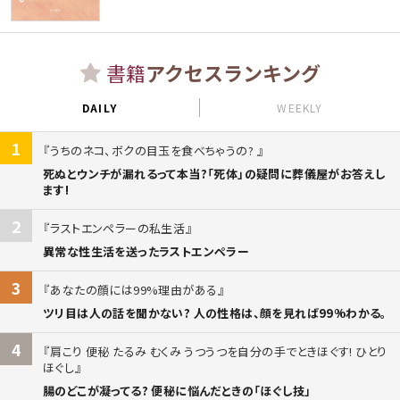
書籍
アクセスランキング
DAILY
WEEKLY
1
うちのネコ、ボクの目玉を食べちゃうの?
死ぬとウンチが漏れるって本当?「死体」の疑問に葬儀屋がお答えし
ます!
2
ラストエンペラーの私生活
異常な性生活を送ったラストエンペラー
3
あなたの顔には99%理由がある
ツリ目は人の話を聞かない? 人の性格は、顔を見れば99%わかる。
4
肩こり 便秘 たるみ むくみ うつうつを自分の手でときほぐす! ひとり
ほぐし
腸のどこが凝ってる? 便秘に悩んだときの「ほぐし技」