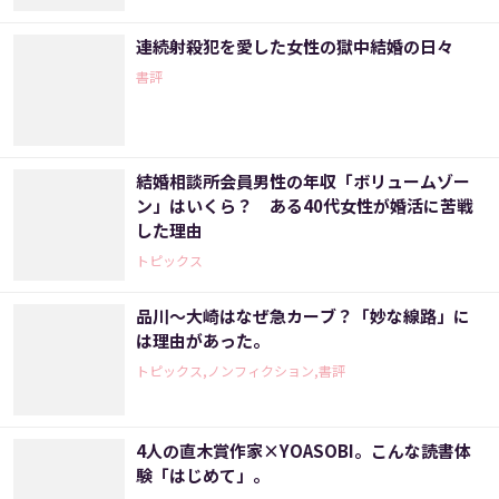
連続射殺犯を愛した女性の獄中結婚の日々
書評
結婚相談所会員男性の年収「ボリュームゾー
ン」はいくら？ ある40代女性が婚活に苦戦
した理由
トピックス
品川～大崎はなぜ急カーブ？「妙な線路」に
は理由があった。
トピックス,ノンフィクション,書評
4人の直木賞作家×YOASOBI。こんな読書体
験「はじめて」。