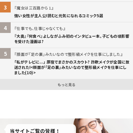
3
魔女は三百路から 1
強い女性が主人公!読むと元気になれるコミック5選
4
仕事でも、仕事じゃなくても
『大奥』『何食べ』よしながふみ初のインタビュー本。子どもの頃影響
を受けた漫画は?
5
顔面が「足の裏」みたいなので整形級メイクを仕事にしました
「私がテレビに...」 原宿でまさかのスカウト? 詐欺メイクが全国に放
送された!<顔面が「足の裏」みたいなので整形級メイクを仕事にし
ました(10)>
もっと見る
当サイトご覧の皆様！