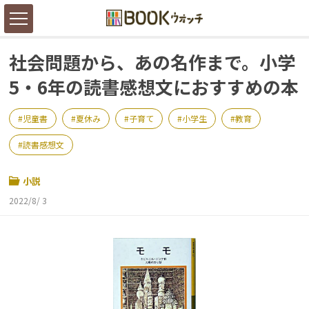
社会問題から、あの名作まで。小学
5・6年の読書感想文におすすめの本
児童書
夏休み
子育て
小学生
教育
読書感想文
小説
2022/8/ 3