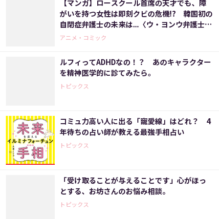
【マンガ】ロースクール首席の天才でも、障
がいを持つ女性は即刻クビの危機!? 韓国初の
自閉症弁護士の未来は...〈ウ・ヨンウ弁護士は
天才肌(2)〉
アニメ・コミック
ルフィってADHDなの！？ あのキャラクター
を精神医学的に診てみたら。
トピックス
コミュ力高い人に出る「寵愛線」はどれ？ 4
年待ちの占い師が教える最強手相占い
トピックス
「受け取ることが与えることです」心がほっ
とする、お坊さんのお悩み相談。
トピックス