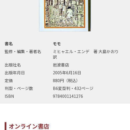
書名
モモ
監修・編集・著者名
ミヒャエル・エンデ 著 大島かおり
訳
出版社名
岩波書店
出版年月日
2005年6月16日
定価
880円（税込）
判型・ページ数
B6変型判・432ページ
ISBN
9784001141276
オンライン書店