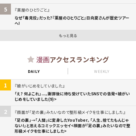
5
薬屋のひとりごと
なぜ「毒見役」だった?『薬屋のひとりごと』日向夏さんが歴史ツアー
へ!
もっと見る
漫画
アクセスランキング
DAILY
WEEKLY
1
娘がいじめをしていました
「え? 何よこれ」...。謝罪後に待ち受けていたSNSでの告発<娘がい
じめをしていました(9)>
2
顔面が「足の裏」みたいなので整形級メイクを仕事にしました
「足の裏」→「人間」に変身したYouTuber。「人生、捨てたもんじゃ
ない!」と思えるコミックエッセイ<顔面が「足の裏」みたいなので整
形級メイクを仕事にしました>