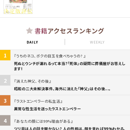
書籍
アクセスランキング
DAILY
WEEKLY
1
うちのネコ、ボクの目玉を食べちゃうの?
死ぬとウンチが漏れるって本当?「死体」の疑問に葬儀屋がお答えし
ます!
2
消えた神父、その後
昭和の二大未解決事件。海外に消えた「神父」はその後...。
3
ラストエンペラーの私生活
異常な性生活を送ったラストエンペラー
4
あなたの顔には99%理由がある
ツリ目は人の話を聞かない? 人の性格は、顔を見れば99%わかる。