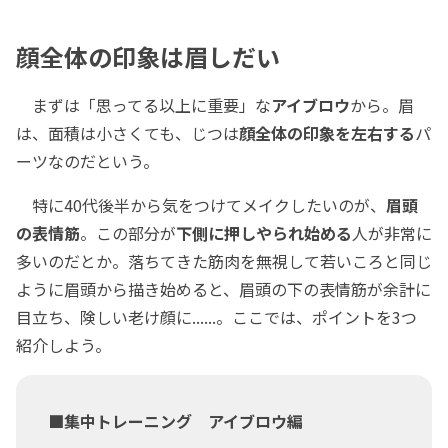
顔全体の印象は眉しだい
まずは「思ってる以上に重要」な
アイブロウ
から。眉
は、面積は小さくても、じつは
顔全体の印象を左右する
パ
ーツなのだという。
特に40代後半から気をつけてメイクしたいのが、
眉頭
の表情筋
。この部分が
下側に押しやられ始める
人が非常に
多いのだとか。落ちてきた筋肉を無視して若いころと同じ
ように眉頭から描き始めると、眉頭の下の表情筋が余計に
目立ち、険しい老け顔に......。ここでは、ポイントを3つ
紹介しよう。
■集中トレーニング アイブロウ編