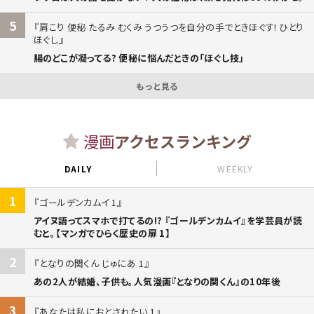
5
肩こり 便秘 たるみ むくみ うつうつを自分の手でときほぐす! ひとり
ほぐし
腸のどこが凝ってる? 便秘に悩んだときの「ほぐし技」
もっと見る
漫画
アクセスランキング
DAILY
WEEKLY
1
ゴールデンカムイ 1
アイヌ語ってスマホで打てるの!? 『ゴールデンカムイ』を学芸員が読
むと。【マンガでひらく歴史の扉 1】
2
となりの関くん じゅにあ 1
あの2人が結婚、子供も。人気漫画『となりの関くん』の10年後
3
あなたは私におとされたい 1