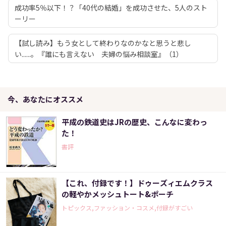
成功率5％以下！？「40代の結婚」を成功させた、5人のスト
ーリー
【試し読み】もう女として終わりなのかなと思うと悲し
い......。『誰にも言えない 夫婦の悩み相談室』（1）
今、あなたにオススメ
平成の鉄道史はJRの歴史、こんなに変わっ
た！
書評
【これ、付録です！】ドゥーズィエムクラス
の軽やかメッシュトート&ポーチ
トピックス,ファッション・コスメ,付録がすごい