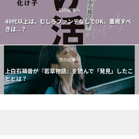
前の記事へ
40代以上は、むしろファンデなしでOK。重視すべ
きは...？
次の記事へ
上白石萌音が『若草物語』を読んで「発見」したこ
ととは？