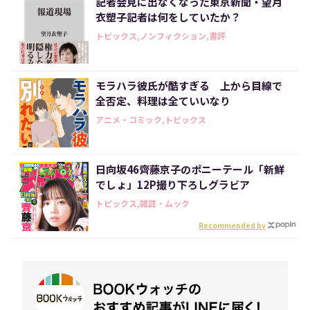
記者会見に出なくなった東京新聞・望月
衣塑子記者は何をしていたか？
トピックス,ノンフィクション,書評
モラハラ彼氏が酷すぎる 上から目線で
全否定、料理は全ていいなり
アニメ・コミック,トピックス
日向坂46齊藤京子のポニーテール「新鮮
でしょ」12P撮り下ろしグラビア
トピックス,雑誌・ムック
Recommended by