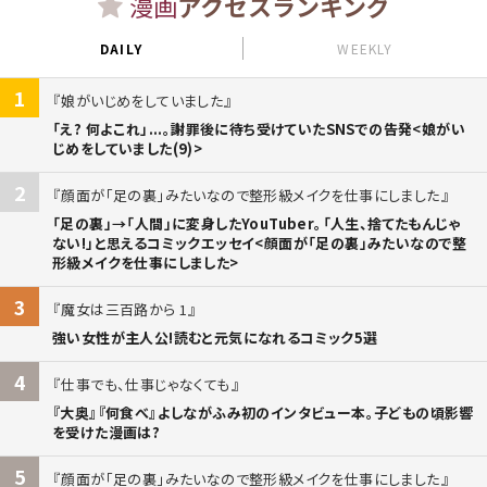
漫画
アクセスランキング
DAILY
WEEKLY
1
娘がいじめをしていました
「え? 何よこれ」...。謝罪後に待ち受けていたSNSでの告発<娘がい
じめをしていました(9)>
2
顔面が「足の裏」みたいなので整形級メイクを仕事にしました
「足の裏」→「人間」に変身したYouTuber。「人生、捨てたもんじゃ
ない!」と思えるコミックエッセイ<顔面が「足の裏」みたいなので整
形級メイクを仕事にしました>
3
魔女は三百路から 1
強い女性が主人公!読むと元気になれるコミック5選
4
仕事でも、仕事じゃなくても
『大奥』『何食べ』よしながふみ初のインタビュー本。子どもの頃影響
を受けた漫画は?
5
顔面が「足の裏」みたいなので整形級メイクを仕事にしました