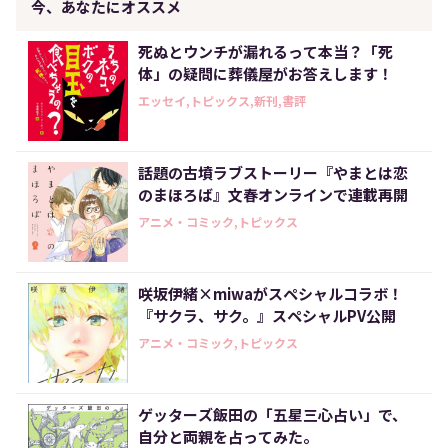
今、あなたにオススメ
死ぬとウンチが漏れるって本当？「死
体」の疑問に葬儀屋がお答えします！
エッセイ,トピックス,新刊,書評
話題の古墳ラブストーリー『やまとは恋
のまほろば』文春オンラインで連載再開
アニメ・コミック,トピックス
咲坂伊緒×miwaがスペシャルコラボ！
『サクラ、サク。』スペシャルPV公開
アニメ・コミック,トピックス
ゲッターズ飯田の「五星三心占い」で、
自分と両親を占ってみた。