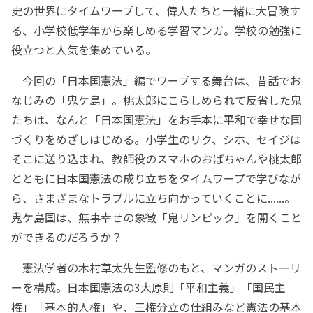
史の世界にタイムワープして、偉人たちと一緒に大冒険す
る、小学校低学年から楽しめる学習マンガ。学校の勉強に
役立つと人気を集めている。
今回の「日本国憲法」編でワープする舞台は、昔話でお
なじみの「鬼ケ島」。桃太郎にこらしめられて反省した鬼
たちは、なんと「日本国憲法」をお手本に平和で幸せな国
づくりをめざしはじめる。小学生のリク、シホ、セイジは
そこに送り込まれ、教師役のスマホのおばちゃんや桃太郎
とともに日本国憲法の成り立ちをタイムワープで学びなが
ら、さまざまなトラブルに立ち向かっていくことに......。
鬼ケ島国は、無事幸せの象徴「鬼リンピック」を開くこと
ができるのだろうか？
憲法学者の木村草太先生監修のもと、マンガのストーリ
ーを構成。日本国憲法の3大原則「平和主義」「国民主
権」「基本的人権」や、三権分立の仕組みなど憲法の基本