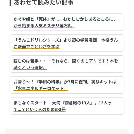
あわせて読みたい記事
かぐや姫と「死体」が...。むかしむかしあるところに、
から始まる人気ミステリ第2弾。
「うんこドリルシリーズ」より初の学習漫画 本格うん
こ漫画でことわざを学ぶ
読むのは苦手・・・それなら、聞くのもアリです！本を
聴くという選択。
お帰り～！『学研の科学』が7月に復刊。実験キットは
「水素エネルギーロケット」
まもなくスタート！ 大河『鎌倉殿の13人』。13人っ
て...？という人のための3冊