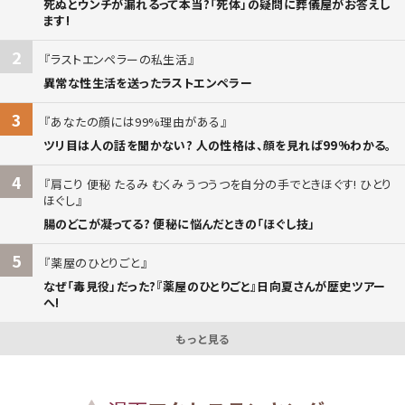
死ぬとウンチが漏れるって本当?「死体」の疑問に葬儀屋がお答えし
ます!
2
ラストエンペラーの私生活
異常な性生活を送ったラストエンペラー
3
あなたの顔には99%理由がある
ツリ目は人の話を聞かない? 人の性格は、顔を見れば99%わかる。
4
肩こり 便秘 たるみ むくみ うつうつを自分の手でときほぐす! ひとり
ほぐし
腸のどこが凝ってる? 便秘に悩んだときの「ほぐし技」
5
薬屋のひとりごと
なぜ「毒見役」だった?『薬屋のひとりごと』日向夏さんが歴史ツアー
へ!
もっと見る