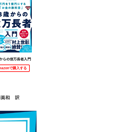
歳からの億万長者入門
mazonで購入する
関美和 訳