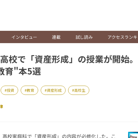
。
インタビュー
連載
試し読み
アクセスランキ
高校で「資産形成」の授業が開始。
教育"本5選
投資
教育
資産形成
高校生
律
ら、高校家庭科で「資産形成」の内容が必修化した。こ