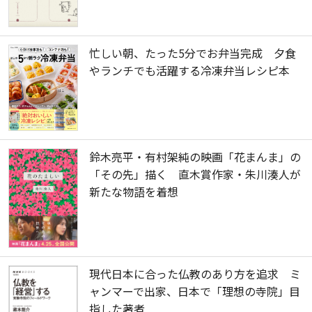
忙しい朝、たった5分でお弁当完成 夕食
やランチでも活躍する冷凍弁当レシピ本
鈴木亮平・有村架純の映画「花まんま」の
「その先」描く 直木賞作家・朱川湊人が
新たな物語を着想
現代日本に合った仏教のあり方を追求 ミ
ャンマーで出家、日本で「理想の寺院」目
指した著者