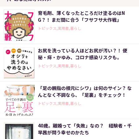
育毛剤、薄くなったところだけ塗るのはN
G？！ まだ間に合う「フサフサ大作戦」
トピックス,実用書,暮らし
お尻を洗っている人ほどお尻が汚い？！ 便
秘・痔・かゆみ、コロナ感染リスクも。
トピックス,実用書,暮らし
「足の親指の根元にシワ」は何のサイン？ な
んとなく不調なら、「足裏」をチェック！
トピックス,実用書,暮らし
40歳。離婚って「失敗」なの？ 経験者・千
早茜が問う幸せのかたち