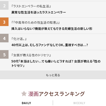
2
ラストエンペラーの私生活
異常な性生活を送ったラストエンペラー
3
『中高年のための性生活の知恵』
挿入はいらない?機能が衰えてもできる夫婦生活の新しい形
4
化け活。
40代以上は、むしろファンデなしでOK。重視すべきは...?
5
女医が教える性のトリセツ
50代「本当はしたい...でも痛い!」どうすれば? 女医が教える「性の
トリセツ」
もっと見る
漫画
アクセスランキング
DAILY
WEEKLY