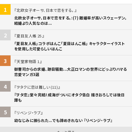
1
北欧女子オーサ、日本で恋をする。
北欧女子オーサ、日本で恋をする。:(7) 離婚率が高いスウェーデン。
結婚より人気なのは...
2
夏目友人帳 25
「夏目友人帳」コラボはんこ「夏目はんこ帳」 キャラクターイラスト
を使用した可愛らしいはんこ
3
天堂家物語 1
御曹司からの求婚、跡目騒動...大正ロマンの世界にどっぷりハマる
恋愛マンガ3選
4
ヲタクに恋は難しい (11)
『ヲタ恋』堂々完結! 成海がついにオタク告白 描きおろしでは後日
譚も
5
リベンジ・ラブ
幼なじみに振られた...でも諦めきれない 『リベンジ・ラブ』