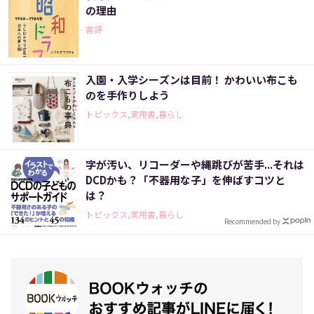
の理由
書評
入園・入学シーズンは目前！ かわいい布こも
のを手作りしよう
トピックス,実用書,暮らし
字が汚い、リコーダーや縄跳びが苦手...それは
DCDかも？「不器用な子」を伸ばすコツと
は？
トピックス,実用書,暮らし
Recommended by