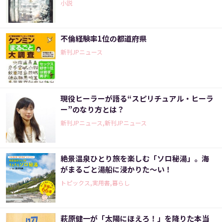
小説
不倫経験率1位の都道府県
新刊JPニュース
現役ヒーラーが語る“スピリチュアル・ヒーラ
ー”のなり方とは？
新刊JPニュース,新刊JPニュース
絶景温泉ひとり旅を楽しむ「ソロ秘湯」。海
がまるごと湯船に浸かりた～い！
トピックス,実用書,暮らし
萩原健一が「太陽にほえろ！」を降りた本当