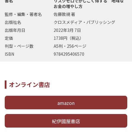
書名
リスクゼロでかしこく得する 地味な
お金の増やし方
監修・編集・著者名
佐藤敦規 著
出版社名
クロスメディア・パブリッシング
出版年月日
2022年3月 7日
定価
1738円（税込）
判型・ページ数
A5判・256ページ
ISBN
9784295406570
オンライン書店
amazon
紀伊國屋書店