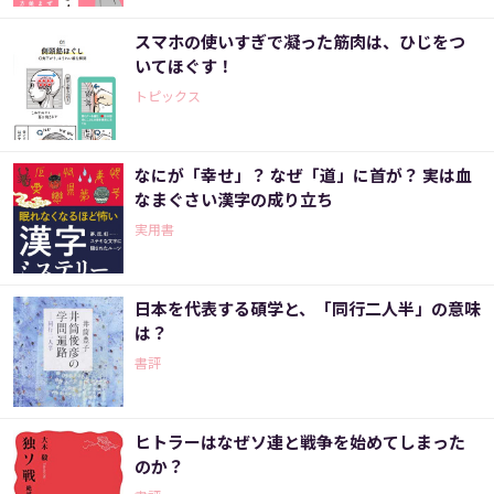
スマホの使いすぎで凝った筋肉は、ひじをつ
いてほぐす！
トピックス
なにが「幸せ」？ なぜ「道」に首が？ 実は血
なまぐさい漢字の成り立ち
実用書
日本を代表する碩学と、「同行二人半」の意味
は？
書評
ヒトラーはなぜソ連と戦争を始めてしまった
のか？