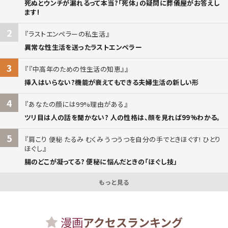
死ぬとウンチが漏れるって本当?「死体」の疑問に葬儀屋がお答えし
ます!
2
ラストエンペラーの私生活
異常な性生活を送ったラストエンペラー
3
『中高年のための性生活の知恵』
挿入はいらない?機能が衰えてもできる夫婦生活の新しい形
4
あなたの顔には99%理由がある
ツリ目は人の話を聞かない? 人の性格は、顔を見れば99%わかる。
5
肩こり 便秘 たるみ むくみ うつうつを自分の手でときほぐす! ひとり
ほぐし
腸のどこが凝ってる? 便秘に悩んだときの「ほぐし技」
もっと見る
漫画
アクセスランキング