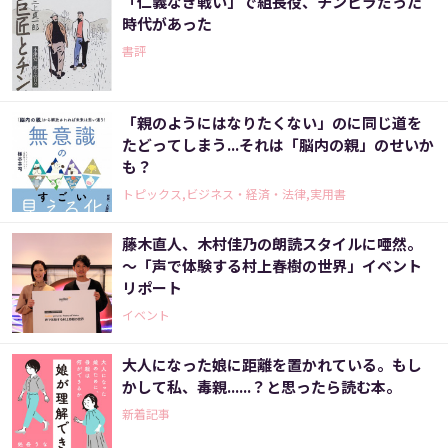
「仁義なき戦い」で組長役、チンピラだった
時代があった
書評
「親のようにはなりたくない」のに同じ道を
たどってしまう...それは「脳内の親」のせいか
も？
トピックス,ビジネス・経済・法律,実用書
藤木直人、木村佳乃の朗読スタイルに唖然。
～「声で体験する村上春樹の世界」イベント
リポート
イベント
大人になった娘に距離を置かれている。もし
かして私、毒親......？と思ったら読む本。
新着記事