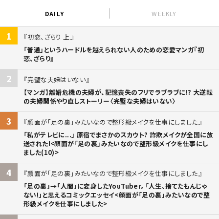
DAILY
WEEKLY
1
初恋、ざらり 上
「普通」というハードルを越えられない人のための恋愛マンガ『初
恋、ざらり』
2
完璧な夫婦はいない
【マンガ】離婚危機の夫婦が、記憶喪失のフリでラブラブに!? 大逆転
の夫婦関係やり直しストーリー〈完璧な夫婦はいない〉
3
顔面が「足の裏」みたいなので整形級メイクを仕事にしました
「私がテレビに...」 原宿でまさかのスカウト? 詐欺メイクが全国に放
送された!<顔面が「足の裏」みたいなので整形級メイクを仕事にし
ました(10)>
4
顔面が「足の裏」みたいなので整形級メイクを仕事にしました
「足の裏」→「人間」に変身したYouTuber。「人生、捨てたもんじゃ
ない!」と思えるコミックエッセイ<顔面が「足の裏」みたいなので整
形級メイクを仕事にしました>