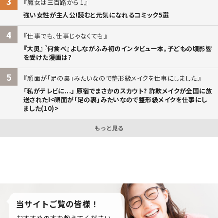
3
魔女は三百路から 1
強い女性が主人公!読むと元気になれるコミック5選
4
仕事でも、仕事じゃなくても
『大奥』『何食べ』よしながふみ初のインタビュー本。子どもの頃影響
を受けた漫画は?
5
顔面が「足の裏」みたいなので整形級メイクを仕事にしました
「私がテレビに...」 原宿でまさかのスカウト? 詐欺メイクが全国に放
送された!<顔面が「足の裏」みたいなので整形級メイクを仕事にし
ました(10)>
もっと見る
当サイトご覧の皆様！