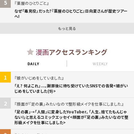
5
薬屋のひとりごと
なぜ「毒見役」だった?『薬屋のひとりごと』日向夏さんが歴史ツアー
へ!
もっと見る
漫画
アクセスランキング
DAILY
WEEKLY
1
娘がいじめをしていました
「え? 何よこれ」...。謝罪後に待ち受けていたSNSでの告発<娘がい
じめをしていました(9)>
2
顔面が「足の裏」みたいなので整形級メイクを仕事にしました
「足の裏」→「人間」に変身したYouTuber。「人生、捨てたもんじゃ
ない!」と思えるコミックエッセイ<顔面が「足の裏」みたいなので整
形級メイクを仕事にしました>