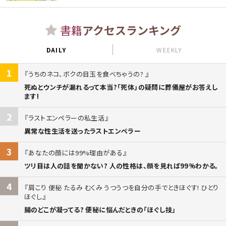
書籍
アクセスランキング
DAILY
WEEKLY
1
うちのネコ、ボクの目玉を食べちゃうの?
死ぬとウンチが漏れるって本当?「死体」の疑問に葬儀屋がお答えし
ます!
2
ラストエンペラーの私生活
異常な性生活を送ったラストエンペラー
3
あなたの顔には99%理由がある
ツリ目は人の話を聞かない? 人の性格は、顔を見れば99%わかる。
4
肩こり 便秘 たるみ むくみ うつうつを自分の手でときほぐす! ひとり
ほぐし
腸のどこが凝ってる? 便秘に悩んだときの「ほぐし技」