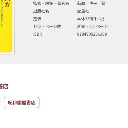
監修・編集・著者名
荻原 博子 著
出版社名
宝島社
定価
本体760円＋税
判型・ページ数
新書・221ページ
ISBN
9784800286369
書店
紀伊國屋書店