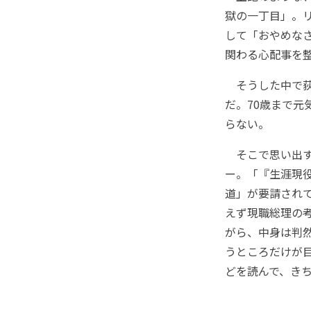
獄の一丁目」。
して「おやめな
関わる心配事を
そうした中で荻
だ。70歳まで
らない。
そこで思い出すの
ー。「『生涯現
道」が要請され
えず現職総理の
がら、中身は判
うところだけが
どを読んで、き