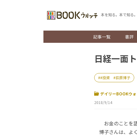
本を知る。本で知る
記事一覧
書評
日経一面ト
#投資 #荻原博子
デイリーBOOKウォ
2018/9/14
お金のことを語
博子さんは、よ