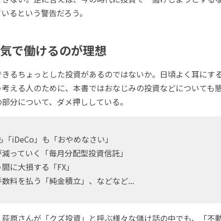
ているという警告だろう。
元気で働けるのが理想
きるちょっとした投資があるのではないか。日頃よく耳にす
う考える人のために、本書ではおなじみの投資などについても
の部分について、ダメ押ししている。
」も「iDeCo」も「おやめなさい」
が減っていく「毎月分配型投資信託」
間に大損する「FX」
数料を払う「純金積立」、などなど...
荻原さんが「クズ投資」と呼ぶ様々な儲け話の中でも、「不