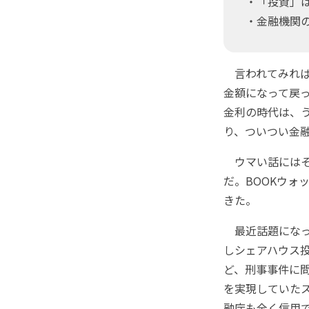
・「投資」
・金融機関
言われてみれば
金額になって戻
金利の時代は、
り、ついつい金
ウマい話にはそ
だ。BOOKウォ
きた。
最近話題になっ
しシェアハウス
ど、刑事事件に
を実現していた
融庁も全く信用