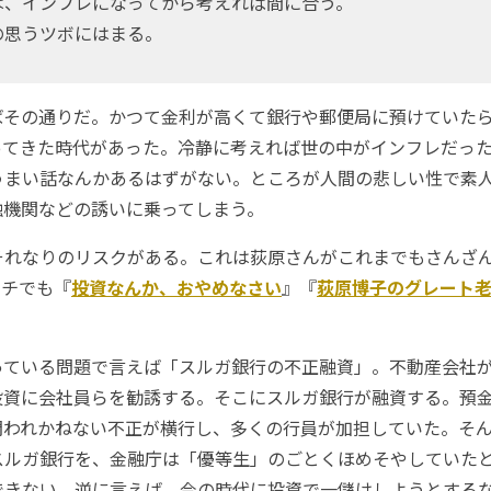
は、インフレになってから考えれば間に合う。
の思うツボにはまる。
その通りだ。かつて金利が高くて銀行や郵便局に預けていた
ってきた時代があった。冷静に考えれば世の中がインフレだっ
うまい話なんかあるはずがない。ところが人間の悲しい性で素
融機関などの誘いに乗ってしまう。
れなりのリスクがある。これは荻原さんがこれまでもさんざ
ッチでも『
投資なんか、おやめなさい
』『
荻原博子のグレート
ている問題で言えば「スルガ銀行の不正融資」。不動産会社
投資に会社員らを勧誘する。そこにスルガ銀行が融資する。預
問われかねない不正が横行し、多くの行員が加担していた。そ
スルガ銀行を、金融庁は「優等生」のごとくほめそやしていた
できない。逆に言えば、今の時代に投資で一儲けしようとする