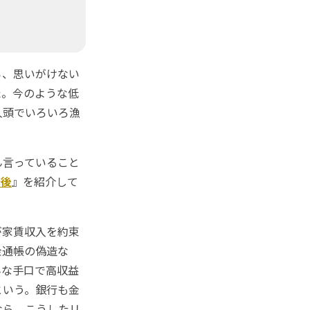
ら、思いがけない
た。今のような低
人頭でいろいろ漁
ん言っていること
老後
』を紹介して
が家賃収入を約束
金通帳の偽造な
んな手口で高収益
という。銀行も金
なら、こうしたリ