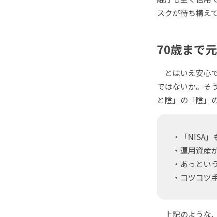
スクが待ち構え
70歳まで
とはいえ安心で
ではないか。そ
と陰」の「陰」
・「NISA
・運用資産
・あっという
・コツコツ手
上記のような、