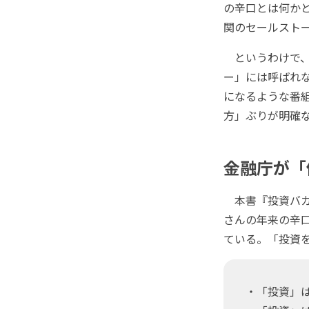
の辛口とは何か
関のセールスト
というわけで、
ー」には呼ばれ
になるような番
方」ぶりが明確
金融庁が「
本書『投資バカ―
さんの年来の辛
ている。「投資
・「投資」