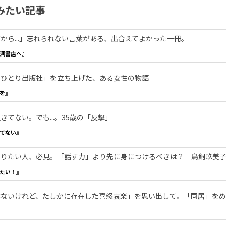
みたい記事
から...」忘れられない言葉がある、出合えてよかった一冊。
洞書店へ』
―「ひとり出版社」を立ち上げた、ある女性の物語
を』
てない。でも...。35歳の「反撃」
てない』
やりたい人、必見。「話す力」より先に身につけるべきは？ 鳥飼玖美
たい！』
ないけれど、たしかに存在した喜怒哀楽」を思い出して。「同居」をめ