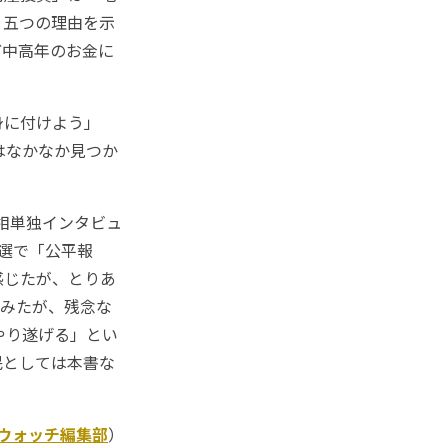
、五つの理由を示
ど中高年のお金に
身に付けよう」
はなかなか見つか
相単独インタビュ
選で「公平報
感じたが、とりあ
でみたが、残念な
やり遂げる」とい
民としては本書な
Kウォッチ編集部
）