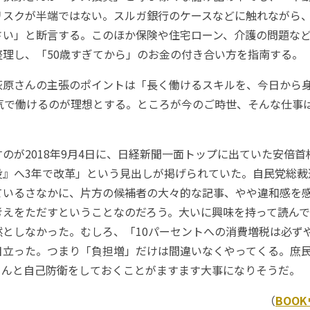
リスクが半端ではない。スルガ銀行のケースなどに触れながら
さい」と断言する。このほか保険や住宅ローン、介護の問題な
整理し、「50歳すぎてから」のお金の付き合い方を指南する。
原さんの主張のポイントは「長く働けるスキルを、今日から
元気で働けるのが理想とする。ところが今のご時世、そんな仕事
が2018年9月4日に、日経新聞一面トップに出ていた安倍首
役』へ3年で改革」という見出しが掲げられていた。自民党総裁
ているさなかに、片方の候補者の大々的な記事、やや違和感を
考えをただすということなのだろう。大いに興味を持って読ん
然としなかった。むしろ、「10パーセントへの消費増税は必ず
目立った。つまり「負担増」だけは間違いなくやってくる。庶
ちんと自己防衛をしておくことがますます大事になりそうだ。
（
BOO