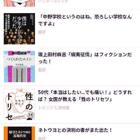
アニメ・コミック
「中野学校というのはね、恐ろしい学校なん
ですよ」
書評
坂上田村麻呂「蝦夷征伐」はフィクションだ
った！
書評
50代「本当はしたい...でも痛い！」どうすれ
ば？ 女医が教える「性のトリセツ」
トピックス,実用書
ネトウヨとの決別の書がまた出た！
書評