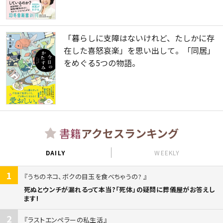
「暮らしに支障はないけれど、たしかに存
在した喜怒哀楽」を思い出して。「同居」
をめぐる5つの物語。
書籍
アクセスランキング
DAILY
WEEKLY
1
うちのネコ、ボクの目玉を食べちゃうの?
死ぬとウンチが漏れるって本当?「死体」の疑問に葬儀屋がお答えし
ます!
2
ラストエンペラーの私生活