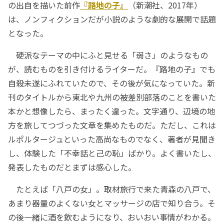
の出自を描いた前作
『路地の子』
（新潮社、2017年）
は、ノンフィクションだが小説のような劇的な展開で話題
となった。
硬派なテーマの中にふと見せる「弱さ」のようなもの
が、読むものを引き付けるライターだ。『路地の子』でも
自殺未遂にふれていたので、その後が気になっていた。新
刊のタイトルから東北や九州の被差別部落のことを書いた
本かと想像したら、まったく違った。文字通り、辺境の地
方を旅してつづった文章を集めたものだ。ただし、これは
ルポルタージュといった高尚なものでなく、著者が見聞き
し、体験した「不幸話と己の恥」ばかり。よく書いたし、
発表したものだとまずは感心した。
たとえば「八戸の女」。取材旅行で来た青森の八戸で、
あまり器量のよくない女とマッサージの店で知り合う。そ
の後一緒に酒を飲むようになり、おいおい事情がわかる。