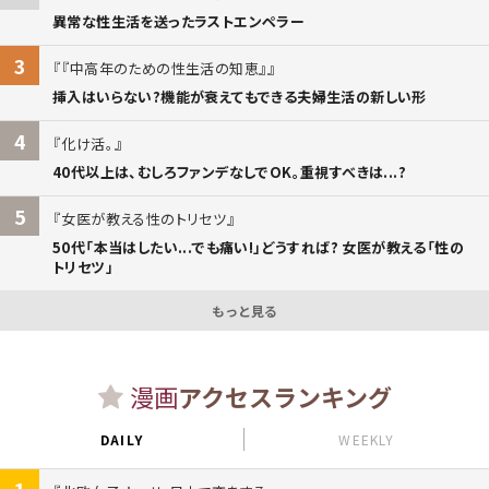
異常な性生活を送ったラストエンペラー
3
『中高年のための性生活の知恵』
挿入はいらない?機能が衰えてもできる夫婦生活の新しい形
4
化け活。
40代以上は、むしろファンデなしでOK。重視すべきは...?
5
女医が教える性のトリセツ
50代「本当はしたい...でも痛い!」どうすれば? 女医が教える「性の
トリセツ」
もっと見る
漫画
アクセスランキング
DAILY
WEEKLY
1