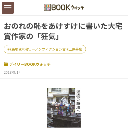
おのれの恥をあけすけに書いた大宅
賞作家の「狂気」
#路地 #大宅壮一ノンフィクション賞 #上原善広
デイリーBOOKウォッチ
2018/9/14