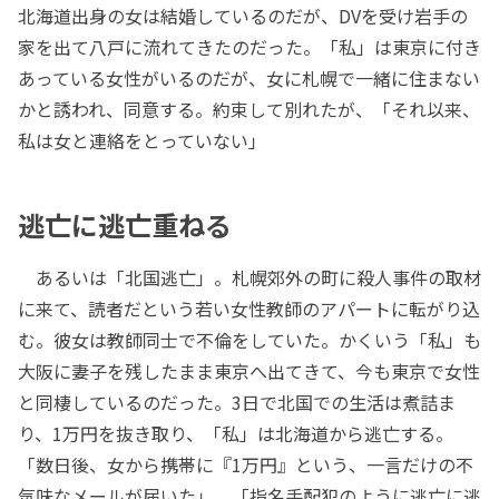
北海道出身の女は結婚しているのだが、DVを受け岩手の
家を出て八戸に流れてきたのだった。「私」は東京に付き
あっている女性がいるのだが、女に札幌で一緒に住まない
かと誘われ、同意する。約束して別れたが、「それ以来、
私は女と連絡をとっていない」
逃亡に逃亡重ねる
あるいは「北国逃亡」。札幌郊外の町に殺人事件の取材
に来て、読者だという若い女性教師のアパートに転がり込
む。彼女は教師同士で不倫をしていた。かくいう「私」も
大阪に妻子を残したまま東京へ出てきて、今も東京で女性
と同棲しているのだった。3日で北国での生活は煮詰ま
り、1万円を抜き取り、「私」は北海道から逃亡する。
「数日後、女から携帯に『1万円』という、一言だけの不
気味なメールが届いた」。「指名手配犯のように逃亡に逃