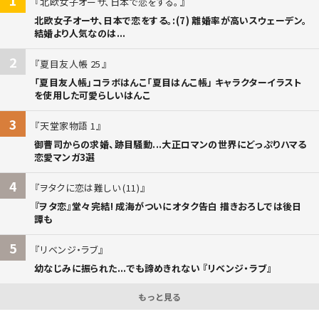
北欧女子オーサ、日本で恋をする。
北欧女子オーサ、日本で恋をする。:(7) 離婚率が高いスウェーデン。
結婚より人気なのは...
2
夏目友人帳 25
「夏目友人帳」コラボはんこ「夏目はんこ帳」 キャラクターイラスト
を使用した可愛らしいはんこ
3
天堂家物語 1
御曹司からの求婚、跡目騒動...大正ロマンの世界にどっぷりハマる
恋愛マンガ3選
4
ヲタクに恋は難しい (11)
『ヲタ恋』堂々完結! 成海がついにオタク告白 描きおろしでは後日
譚も
5
リベンジ・ラブ
幼なじみに振られた...でも諦めきれない 『リベンジ・ラブ』
もっと見る