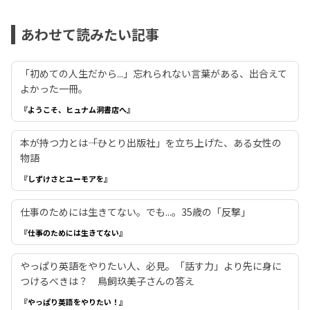
あわせて読みたい記事
「初めての人生だから...」忘れられない言葉がある、出合えて
よかった一冊。
『ようこそ、ヒュナム洞書店へ』
本が持つ力とは――「ひとり出版社」を立ち上げた、ある女性の
物語
『しずけさとユーモアを』
仕事のためには生きてない。でも...。35歳の「反撃」
『仕事のためには生きてない』
やっぱり英語をやりたい人、必見。「話す力」より先に身に
つけるべきは？ 鳥飼玖美子さんの答え
『やっぱり英語をやりたい！』