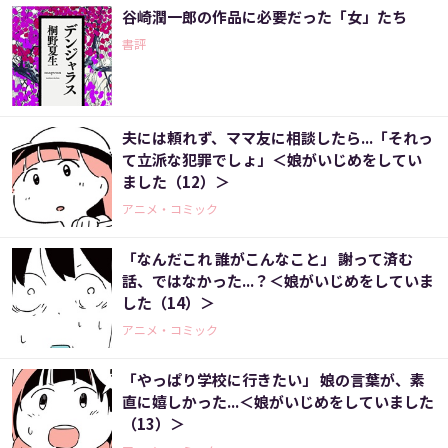
谷崎潤一郎の作品に必要だった「女」たち
書評
夫には頼れず、ママ友に相談したら...「それっ
て立派な犯罪でしょ」＜娘がいじめをしてい
ました（12）＞
アニメ・コミック
「なんだこれ 誰がこんなこと」 謝って済む
話、ではなかった...？＜娘がいじめをしていま
した（14）＞
アニメ・コミック
「やっぱり学校に行きたい」 娘の言葉が、素
直に嬉しかった...＜娘がいじめをしていました
（13）＞