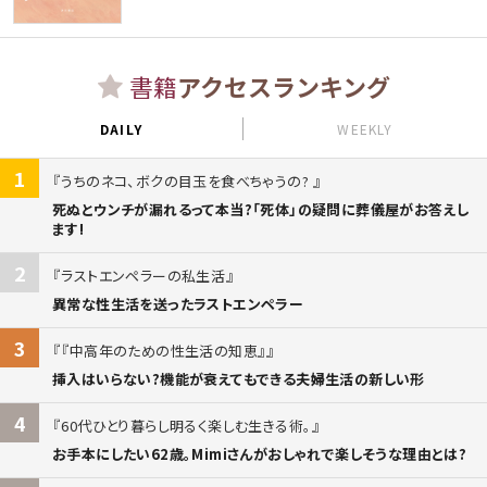
書籍
アクセスランキング
DAILY
WEEKLY
1
うちのネコ、ボクの目玉を食べちゃうの?
死ぬとウンチが漏れるって本当?「死体」の疑問に葬儀屋がお答えし
ます!
2
ラストエンペラーの私生活
異常な性生活を送ったラストエンペラー
3
『中高年のための性生活の知恵』
挿入はいらない?機能が衰えてもできる夫婦生活の新しい形
4
60代ひとり暮らし明るく楽しむ生きる術。
お手本にしたい62歳。Mimiさんがおしゃれで楽しそうな理由とは?