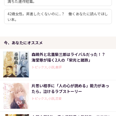
満ちた連作短篇。
42歳女性。昇進したくないのに...？ 働くあなたに読んでほし
い本。
今、あなたにオススメ
森鴎外と北里柴三郎はライバルだった！？
海堂尊が描く2人の「栄光と蹉跌」
トピックス,小説,書評
片思い相手に「人の心が読める」能力があっ
たら。泣けるラブストーリー
トピックス,小説,恋愛