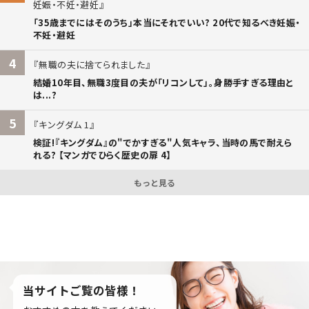
妊娠・不妊・避妊
「35歳までにはそのうち」本当にそれでいい? 20代で知るべき妊娠・
不妊・避妊
4
無職の夫に捨てられました
結婚10年目、無職3度目の夫が「リコンして」。身勝手すぎる理由と
は...?
5
キングダム 1
検証!『キングダム』の"でかすぎる"人気キャラ、当時の馬で耐えら
れる? 【マンガでひらく歴史の扉 4】
もっと見る
当サイトご覧の皆様！