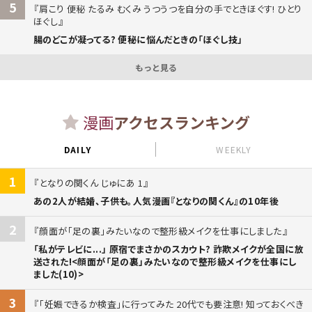
5
肩こり 便秘 たるみ むくみ うつうつを自分の手でときほぐす! ひとり
ほぐし
腸のどこが凝ってる? 便秘に悩んだときの「ほぐし技」
もっと見る
漫画
アクセスランキング
DAILY
WEEKLY
1
となりの関くん じゅにあ 1
あの2人が結婚、子供も。人気漫画『となりの関くん』の10年後
2
顔面が「足の裏」みたいなので整形級メイクを仕事にしました
「私がテレビに...」 原宿でまさかのスカウト? 詐欺メイクが全国に放
送された!<顔面が「足の裏」みたいなので整形級メイクを仕事にし
ました(10)>
3
「妊娠できるか検査」に行ってみた 20代でも要注意! 知っておくべき