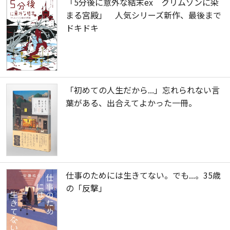
「5分後に意外な結末ex クリムゾンに染
まる宮殿」 人気シリーズ新作、最後まで
ドキドキ
「初めての人生だから...」忘れられない言
葉がある、出合えてよかった一冊。
仕事のためには生きてない。でも...。35歳
の「反撃」