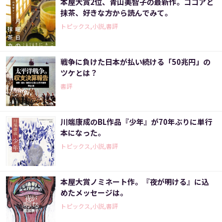
本屋大賞2位、青山美智子の最新作。ココアと
抹茶、好きな方から読んでみて。
トピックス,小説,書評
戦争に負けた日本が払い続ける「50兆円」の
ツケとは？
書評
川端康成のBL作品『少年』が70年ぶりに単行
本になった。
トピックス,小説,書評
本屋大賞ノミネート作。『夜が明ける』に込
めたメッセージは。
トピックス,小説,書評