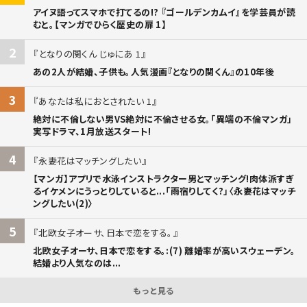
アイヌ語ってスマホで打てるの!? 『ゴールデンカムイ』を学芸員が読
むと。【マンガでひらく歴史の扉 1】
2
となりの関くん じゅにあ 1
あの2人が結婚、子供も。人気漫画『となりの関くん』の10年後
3
あなたは私におとされたい 1
絶対に不倫しない男VS絶対に不倫させる女。「異端の不倫マンガ」
実写ドラマ、1月放送スタート!
4
永妻花はマッチングしたい
【マンガ】アプリで水泳インストラクター男とマッチング!肉体派すぎ
るイケメンにうっとりしていると...「雨宿りしてく?」〈永妻花はマッチ
ングしたい(2)〉
5
北欧女子オーサ、日本で恋をする。
北欧女子オーサ、日本で恋をする。:(7) 離婚率が高いスウェーデン。
結婚より人気なのは...
もっと見る