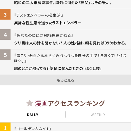
昭和の二大未解決事件。海外に消えた「神父」はその後...。
3
ラストエンペラーの私生活
異常な性生活を送ったラストエンペラー
4
あなたの顔には99%理由がある
ツリ目は人の話を聞かない? 人の性格は、顔を見れば99%わかる。
5
肩こり 便秘 たるみ むくみ うつうつを自分の手でときほぐす! ひとり
ほぐし
腸のどこが凝ってる? 便秘に悩んだときの「ほぐし技」
もっと見る
漫画
アクセスランキング
DAILY
WEEKLY
1
ゴールデンカムイ 1