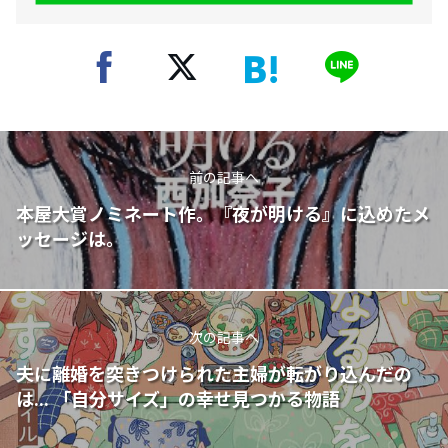
前の記事へ
本屋大賞ノミネート作。『夜が明ける』に込めたメ
ッセージは。
次の記事へ
夫に離婚を突きつけられた主婦が転がり込んだの
は... 「自分サイズ」の幸せ見つかる物語