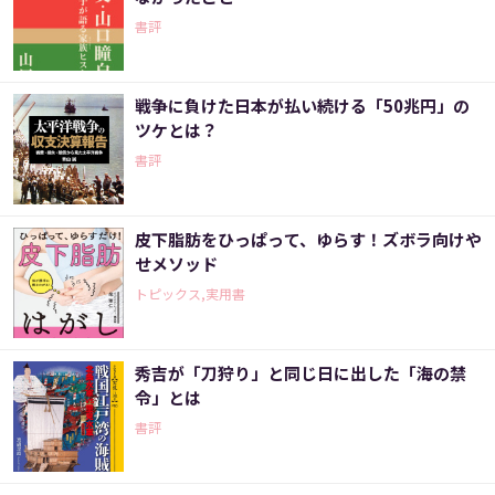
書評
戦争に負けた日本が払い続ける「50兆円」の
ツケとは？
書評
皮下脂肪をひっぱって、ゆらす！ズボラ向けや
せメソッド
トピックス,実用書
秀吉が「刀狩り」と同じ日に出した「海の禁
令」とは
書評