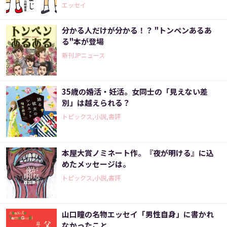
エッセイ
分かる人だけが分かる！？ "トンペンあるあ
る"本が登場
新刊JPニュース
35歳の婚活・妊活。女同士の「見えない差
別」は越えられる？
トピックス,小説,書評
本屋大賞ノミネート作。『夜が明ける』に込
めたメッセージは。
トピックス,小説,書評
山口瞳の名物エッセイ「男性自身」に書かれ
なかったこと