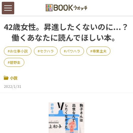
42歳女性。昇進したくないのに...？
働くあなたに読んでほしい本。
お仕事小説
セクハラ
パワハラ
専業主夫
碧野圭
小説
2022/1/31