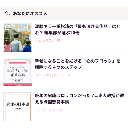
今、あなたにオススメ
涙腺キラー重松清の「最も泣ける作品」はど
れ？ 編集部が選ぶ10冊
トピックス,小説
幸せになることを妨げる「心のブロック」を
解除する４つのステップ
コラム,新刊JPニュース
晩年の家康はロリコンだった？...東大教授が教
える戦国恋愛事情
ノンフィクション