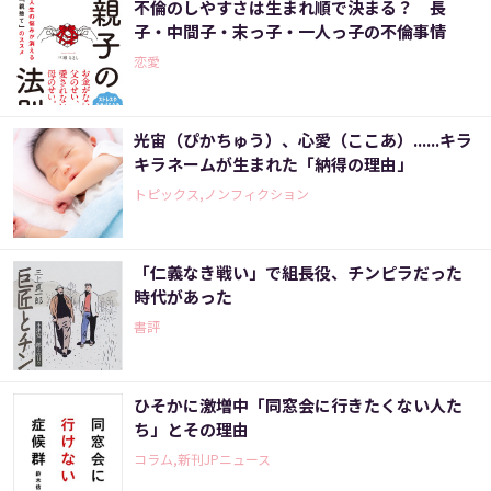
不倫のしやすさは生まれ順で決まる？ 長
子・中間子・末っ子・一人っ子の不倫事情
恋愛
光宙（ぴかちゅう）、心愛（ここあ）......キラ
キラネームが生まれた「納得の理由」
トピックス,ノンフィクション
「仁義なき戦い」で組長役、チンピラだった
時代があった
書評
ひそかに激増中「同窓会に行きたくない人た
ち」とその理由
コラム,新刊JPニュース