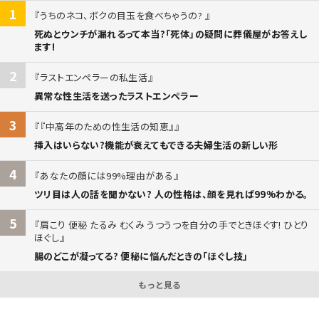
1
うちのネコ、ボクの目玉を食べちゃうの?
死ぬとウンチが漏れるって本当?「死体」の疑問に葬儀屋がお答えし
ます!
2
ラストエンペラーの私生活
異常な性生活を送ったラストエンペラー
3
『中高年のための性生活の知恵』
挿入はいらない?機能が衰えてもできる夫婦生活の新しい形
4
あなたの顔には99%理由がある
ツリ目は人の話を聞かない? 人の性格は、顔を見れば99%わかる。
5
肩こり 便秘 たるみ むくみ うつうつを自分の手でときほぐす! ひとり
ほぐし
腸のどこが凝ってる? 便秘に悩んだときの「ほぐし技」
もっと見る