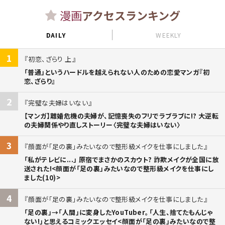
漫画
アクセスランキング
DAILY
WEEKLY
1
初恋、ざらり 上
「普通」というハードルを越えられない人のための恋愛マンガ『初
恋、ざらり』
2
完璧な夫婦はいない
【マンガ】離婚危機の夫婦が、記憶喪失のフリでラブラブに!? 大逆転
の夫婦関係やり直しストーリー〈完璧な夫婦はいない〉
3
顔面が「足の裏」みたいなので整形級メイクを仕事にしました
「私がテレビに...」 原宿でまさかのスカウト? 詐欺メイクが全国に放
送された!<顔面が「足の裏」みたいなので整形級メイクを仕事にし
ました(10)>
4
顔面が「足の裏」みたいなので整形級メイクを仕事にしました
「足の裏」→「人間」に変身したYouTuber。「人生、捨てたもんじゃ
ない!」と思えるコミックエッセイ<顔面が「足の裏」みたいなので整