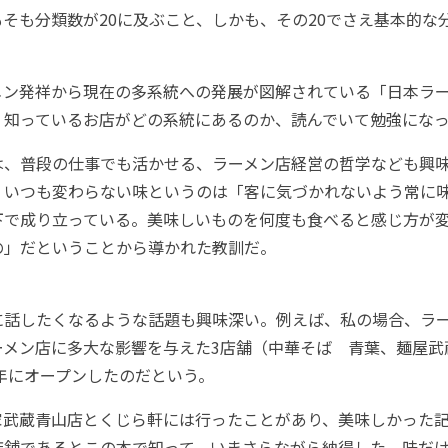
そも分類数が20に及ぶこと、しかも、その20でさえ基本的な
ン発祥から現在の多系統への発展が図解されている「日本ラー
。知っているお店がどの系統にあるのか、読んでいて勉強にな
、普段の仕事でも活かせる、ラーメン店経営の哲学なども興
。いつも変わらない味というのは「客に気づかれないよう常に
下で成り立っている。美味しいものを何度も食べると感じ方が
の」だということから導かれた教訓だ。
話したくなるような話題も興味深い。例えば、私の場合、ラー
ーメン店に多大な影響を与えた3店舗（中華そば 青葉、麺屋武
6年にオープンしたのだという。
武蔵青山店とくじら軒には行ったことがあり、美味しかった記
店舗であるとこの本で知って、いまさらながら納得した。味だ