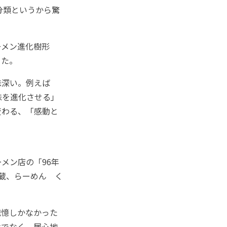
分類というから驚
メン進化樹形
った。
味深い。例えば
味を進化させる」
変わる、「感動と
メン店の「96年
蔵、らーめん く
憶しかなかった
けでなく、居心地