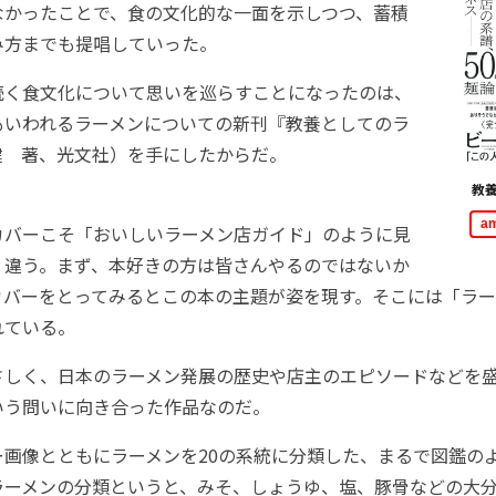
なかったことで、食の文化的な一面を示しつつ、蓄積
み方までも提唱していった。
く食文化について思いを巡らすことになったのは、
もいわれるラーメンについての新刊『教養としてのラ
健 著、光文社）を手にしたからだ。
教
a
バーこそ「おいしいラーメン店ガイド」のように見
く違う。まず、本好きの方は皆さんやるのではないか
カバーをとってみるとこの本の主題が姿を現す。そこには「ラー
れている。
しく、日本のラーメン発展の歴史や店主のエピソードなどを
いう問いに向き合った作品なのだ。
画像とともにラーメンを20の系統に分類した、まるで図鑑の
ラーメンの分類というと、みそ、しょうゆ、塩、豚骨などの大