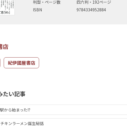
判型・ページ数
四六判・192ページ
ISBN
9784334952884
書店
紀伊國屋書店
みたい記事
駅から始まった!?
たチキンラーメン誕生秘話