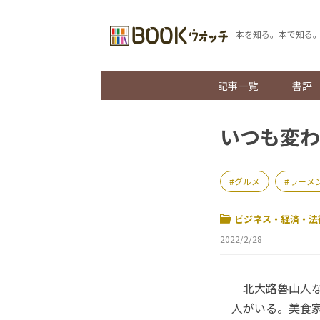
本を知る。本で知る
記事一覧
書評
いつも変わ
グルメ
ラーメ
ビジネス・経済・法
2022/2/28
北大路魯山人な
人がいる。美食