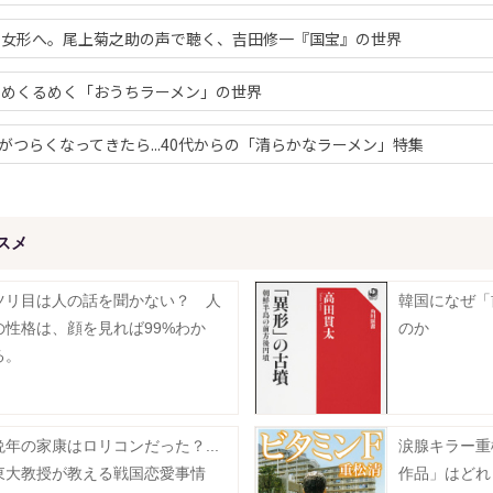
の女形へ。尾上菊之助の声で聴く、吉田修一『国宝』の世界
！めくるめく「おうちラーメン」の世界
がつらくなってきたら...40代からの「清らかなラーメン」特集
スメ
ツリ目は人の話を聞かない？ 人
韓国になぜ「
の性格は、顔を見れば99%わか
のか
る。
晩年の家康はロリコンだった？...
涙腺キラー重
東大教授が教える戦国恋愛事情
作品」はどれ