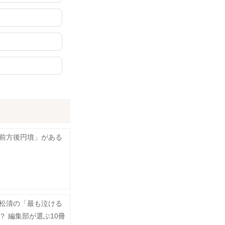
前方後円墳」がある
松清の「最も泣ける
？ 編集部が選ぶ10冊