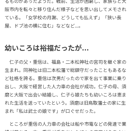
るものがあったようだ。戦前、生活が困窮し、家族らと大
阪市内を転々と移り住んだ様子などを思い出してメモされ
ている。「女学校の月謝、どうしても払えず」「狭い長
屋、ドブ池の横に住む」などなど...。
幼いころは裕福だったが...
仁子の父・重信は、福島・二本松神社の宮司を継ぐ家の
生まれ。同神社は旧二本松藩で総鎮守だったこともあるな
ど社格を誇る。重信は次男だったので家を出て事業に乗り
出し、大阪で経営した人力車の会社が成功。仁子の母、須
磨と大阪で出会い結婚し、仁子ら娘たちも幼いころは恵ま
れた生活を送っていたという。須磨は旧鳥取藩士の家に生
まれ「私は武士の娘です」が口ぐせだった。
ところが重信の人力車の会社は船や市電などの発達で業