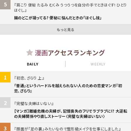
5
肩こり 便秘 たるみ むくみ うつうつを自分の手でときほぐす! ひとり
ほぐし
腸のどこが凝ってる? 便秘に悩んだときの「ほぐし技」
もっと見る
漫画
アクセスランキング
DAILY
WEEKLY
1
初恋、ざらり 上
「普通」というハードルを越えられない人のための恋愛マンガ『初
恋、ざらり』
2
完璧な夫婦はいない
【マンガ】離婚危機の夫婦が、記憶喪失のフリでラブラブに!? 大逆転
の夫婦関係やり直しストーリー〈完璧な夫婦はいない〉
3
顔面が「足の裏」みたいなので整形級メイクを仕事にしました