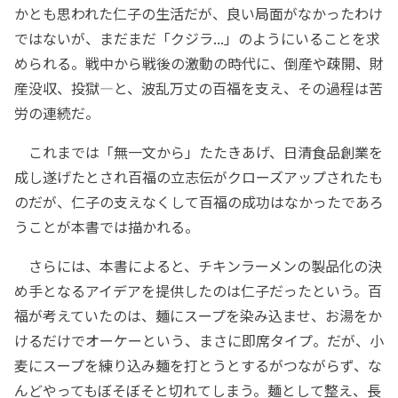
かとも思われた仁子の生活だが、良い局面がなかったわけ
ではないが、まだまだ「クジラ...」のようにいることを求
められる。戦中から戦後の激動の時代に、倒産や疎開、財
産没収、投獄―と、波乱万丈の百福を支え、その過程は苦
労の連続だ。
これまでは「無一文から」たたきあげ、日清食品創業を
成し遂げたとされ百福の立志伝がクローズアップされたも
のだが、仁子の支えなくして百福の成功はなかったであろ
うことが本書では描かれる。
さらには、本書によると、チキンラーメンの製品化の決
め手となるアイデアを提供したのは仁子だったという。百
福が考えていたのは、麺にスープを染み込ませ、お湯をか
けるだけでオーケーという、まさに即席タイプ。だが、小
麦にスープを練り込み麺を打とうとするがつながらず、な
んどやってもぼそぼそと切れてしまう。麺として整え、長