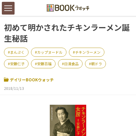
初めて明かされたチキンラーメン誕
生秘話
まんぷく
カップヌードル
チキンラーメン
安藤仁子
安藤百福
日清食品
朝ドラ
デイリーBOOKウォッチ
2018/11/13