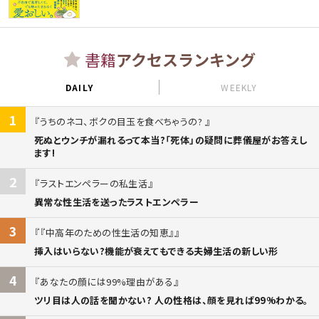
書籍
アクセスランキング
DAILY
WEEKLY
1
うちのネコ、ボクの目玉を食べちゃうの?
死ぬとウンチが漏れるって本当?「死体」の疑問に葬儀屋がお答えし
ます!
2
ラストエンペラーの私生活
異常な性生活を送ったラストエンペラー
3
『中高年のための性生活の知恵』
挿入はいらない?機能が衰えてもできる夫婦生活の新しい形
4
あなたの顔には99%理由がある
ツリ目は人の話を聞かない? 人の性格は、顔を見れば99%わかる。