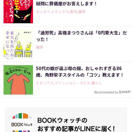
疑問に葬儀屋がお答えします！
エッセイ,トピックス,新刊,書評
「過労死」高橋まつりさんは「0円東大生」だ
った！
書評
50代の娘が選ぶ母の服。おしゃれすぎる86
歳、角野栄子スタイルの「コツ」教えます！
トピックス,ファッション・コスメ,暮らし
Recommended by