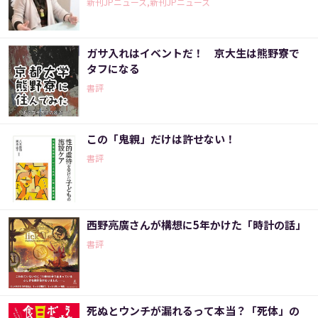
新刊JPニュース,新刊JPニュース
ガサ入れはイベントだ！ 京大生は熊野寮で
タフになる
書評
この「鬼親」だけは許せない！
書評
西野亮廣さんが構想に5年かけた「時計の話」
書評
死ぬとウンチが漏れるって本当？「死体」の