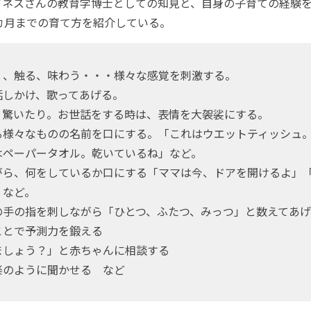
ネスさんの教育学博士としての知見と、自身の子育ての経験を
カ月までの育て方を紹介している。
く、触る、味わう・・・様々な感覚を刺激する。
話しかけ、歌ってあげる。
、驚いたり。お世話をする時は、表情を大袈裟にする。
る様々なものの名前を口にする。「これはウエットティッシュ
はペーパータオル。乾いているね」など。
がら、何をしているか口にする「ママは今、ドアを開けるよ」
」など。
の手の指を刺しながら「ひとつ、ふたつ、みっつ」と数えてあ
ことで予測力を鍛える
ましょう？」と赤ちゃんに相談する
楽のように聞かせる など