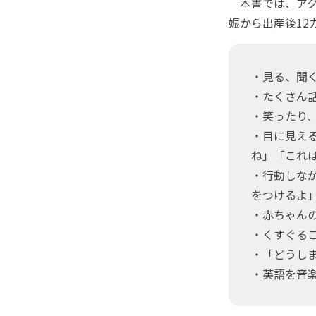
本書では、アグ
娠から出産後12
・見る、聞
・たくさん
・笑ったり
・目に見え
ね」「これ
・行動しな
をつけるよ
・赤ちゃん
・くすぐる
・「どうし
・英語を音