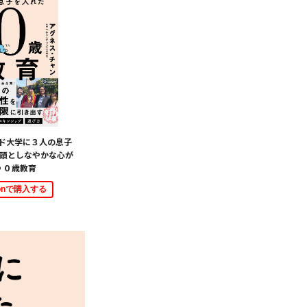
ド大学に３人の息子
い頭としなやかな心が
 ０歳教育
zonで購入する