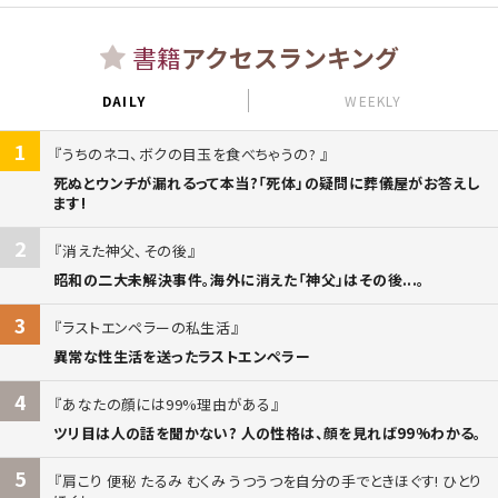
書籍
アクセスランキング
DAILY
WEEKLY
1
うちのネコ、ボクの目玉を食べちゃうの?
死ぬとウンチが漏れるって本当?「死体」の疑問に葬儀屋がお答えし
ます!
2
消えた神父、その後
昭和の二大未解決事件。海外に消えた「神父」はその後...。
3
ラストエンペラーの私生活
異常な性生活を送ったラストエンペラー
4
あなたの顔には99%理由がある
ツリ目は人の話を聞かない? 人の性格は、顔を見れば99%わかる。
5
肩こり 便秘 たるみ むくみ うつうつを自分の手でときほぐす! ひとり