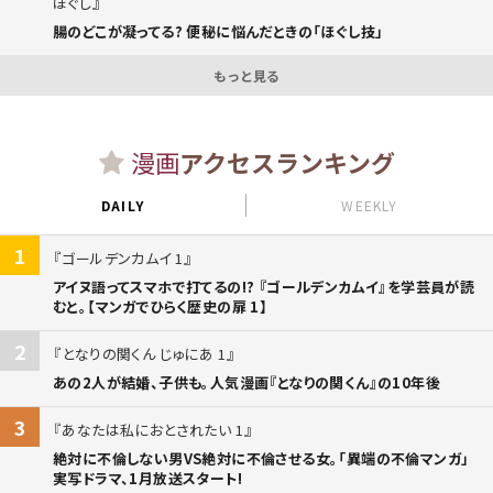
ほぐし
腸のどこが凝ってる? 便秘に悩んだときの「ほぐし技」
もっと見る
漫画
アクセスランキング
DAILY
WEEKLY
1
ゴールデンカムイ 1
アイヌ語ってスマホで打てるの!? 『ゴールデンカムイ』を学芸員が読
むと。【マンガでひらく歴史の扉 1】
2
となりの関くん じゅにあ 1
あの2人が結婚、子供も。人気漫画『となりの関くん』の10年後
3
あなたは私におとされたい 1
絶対に不倫しない男VS絶対に不倫させる女。「異端の不倫マンガ」
実写ドラマ、1月放送スタート!