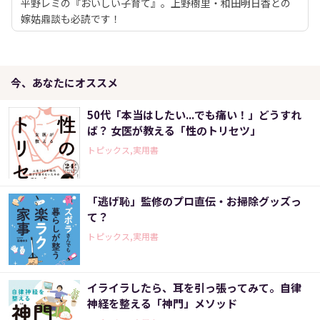
平野レミの『おいしい子育て』。上野樹里・和田明日香との
嫁姑鼎談も必読です！
今、あなたにオススメ
50代「本当はしたい...でも痛い！」どうすれ
ば？ 女医が教える「性のトリセツ」
トピックス,実用書
「逃げ恥」監修のプロ直伝・お掃除グッズっ
て？
トピックス,実用書
イライラしたら、耳を引っ張ってみて。自律
神経を整える「神門」メソッド