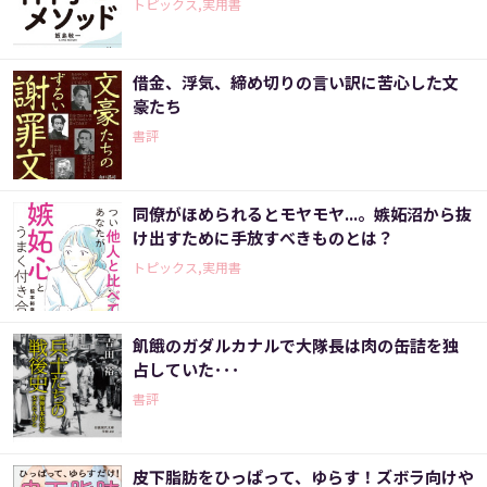
トピックス,実用書
借金、浮気、締め切りの言い訳に苦心した文
豪たち
書評
同僚がほめられるとモヤモヤ...。嫉妬沼から抜
け出すために手放すべきものとは？
トピックス,実用書
飢餓のガダルカナルで大隊長は肉の缶詰を独
占していた･･･
書評
皮下脂肪をひっぱって、ゆらす！ズボラ向けや