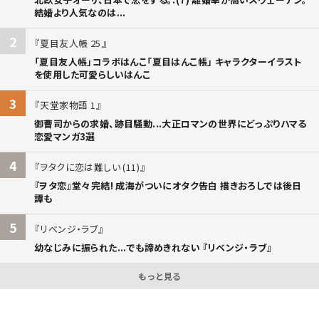
結婚より人気なのは...
2
夏目友人帳 25
「夏目友人帳」コラボはんこ「夏目はんこ帳」 キャラクターイラスト
を使用した可愛らしいはんこ
3
天堂家物語 1
御曹司からの求婚、跡目騒動...大正ロマンの世界にどっぷりハマる
恋愛マンガ3選
4
ヲタクに恋は難しい (11)
『ヲタ恋』堂々完結! 成海がついにオタク告白 描きおろしでは後日
譚も
5
リベンジ・ラブ
幼なじみに振られた...でも諦めきれない 『リベンジ・ラブ』
もっと見る