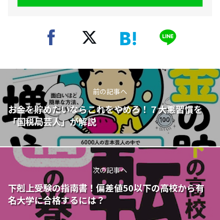
前の記事へ
お金を貯めたいならこれをやめろ！７大悪習慣を
「国税局芸人」が解説
次の記事へ
下剋上受験の指南書！偏差値50以下の高校から有
名大学に合格するには？