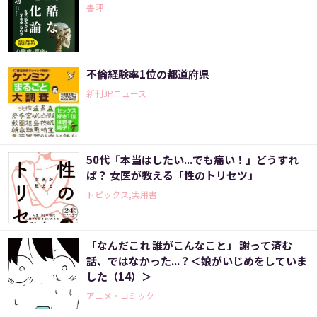
書評
不倫経験率1位の都道府県
新刊JPニュース
50代「本当はしたい...でも痛い！」どうすれ
ば？ 女医が教える「性のトリセツ」
トピックス,実用書
「なんだこれ 誰がこんなこと」 謝って済む
話、ではなかった...？＜娘がいじめをしていま
した（14）＞
アニメ・コミック