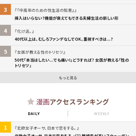
3
『中高年のための性生活の知恵』
挿入はいらない?機能が衰えてもできる夫婦生活の新しい形
4
化け活。
40代以上は、むしろファンデなしでOK。重視すべきは...?
5
女医が教える性のトリセツ
50代「本当はしたい...でも痛い!」どうすれば? 女医が教える「性の
トリセツ」
もっと見る
漫画
アクセスランキング
DAILY
WEEKLY
1
北欧女子オーサ、日本で恋をする。
北欧女子オーサ、日本で恋をする。:(7) 離婚率が高いスウェーデン。