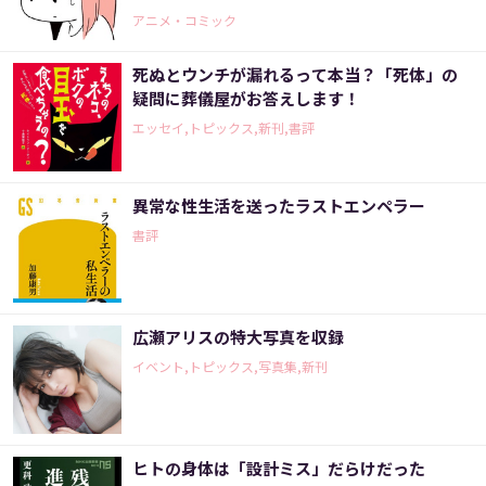
アニメ・コミック
死ぬとウンチが漏れるって本当？「死体」の
疑問に葬儀屋がお答えします！
エッセイ,トピックス,新刊,書評
異常な性生活を送ったラストエンペラー
書評
広瀬アリスの特大写真を収録
イベント,トピックス,写真集,新刊
ヒトの身体は「設計ミス」だらけだった