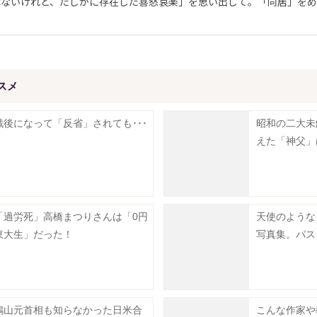
ないけれど、たしかに存在した喜怒哀楽」を思い出して。「同居」をめ
スメ
戦後になって「反省」されても･･･
昭和の二大未
えた「神父」は
「過労死」高橋まつりさんは「0円
天使のような
東大生」だった！
写真集。バス
鳩山元首相も知らなかった日米合
こんな作家や