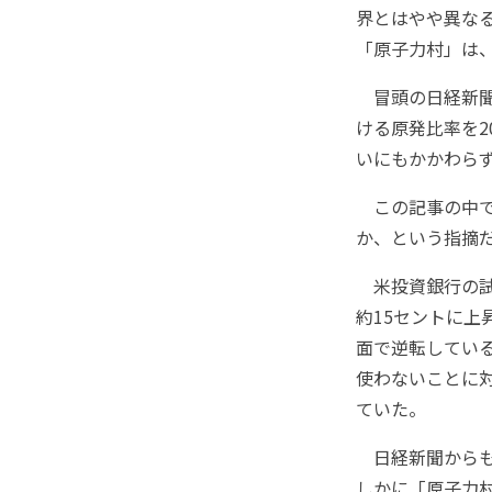
界とはやや異な
「原子力村」は
冒頭の日経新聞
ける原発比率を2
いにもかかわら
この記事の中で
か、という指摘
米投資銀行の試
約15セントに上
面で逆転してい
使わないことに
ていた。
日経新聞からも
しかに「原子力