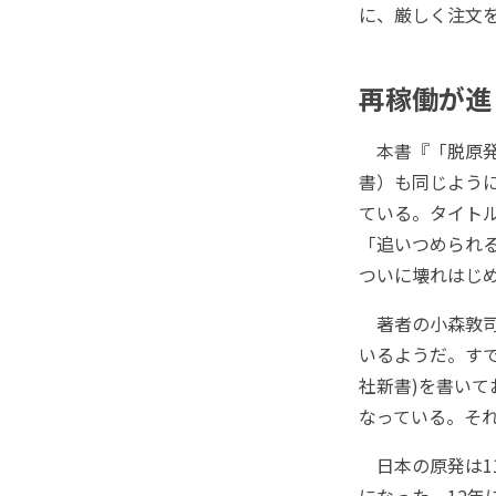
に、厳しく注文
再稼働が進
本書『「脱原発」
書）も同じよう
ている。タイト
「追いつめられ
ついに壊れはじ
著者の小森敦司
いるようだ。すで
社新書)を書い
なっている。そ
日本の原発は1