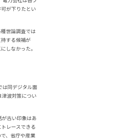
、電力会社は各プ
許可が下りたとい
各種世論調査では
支持する候補が
点にしなかった。
では同デジタル面
は津波対策につい
話が古い印象はあ
にトレースできる
ので、省庁や産業