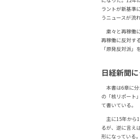
になった。12年
ラントが新基準
うニュースが流
粛々と再稼働に
再稼働に反対す
「原発反対派」
日経新聞に
本書は6章に分
の「核リポート
て書いている。
主に15年から
るが、逆に言え
形になっている