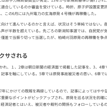
には原子力規制委員会が発足、13年から新規制基準が施行され
に適合しているのか審査を受けている。時折、原子炉設置変更
れ、この6月には九州電力の玄海原発４号機が再稼働した。
向けて進んでいるのかと言えば、状況はそう単純ではない。
る声が半数を超えている。先ごろの新潟知事選では、自民党が
を僅差で当振り切って当選したが、柏崎刈羽原発の再稼働を争
クサされる
かれ、１、2章は朝日新聞の経済面で掲載した記事を、3、4章
」記事を軸にしている。5章では原発事故被災者の思い、6章で
17年にかけての既報を再録しているので、記事によってはやや
ば重要なポイントがピックアップされ、原発を巡る状況を的確
。経済記者とはいえ、被災者や裁判の関係もフォローしている