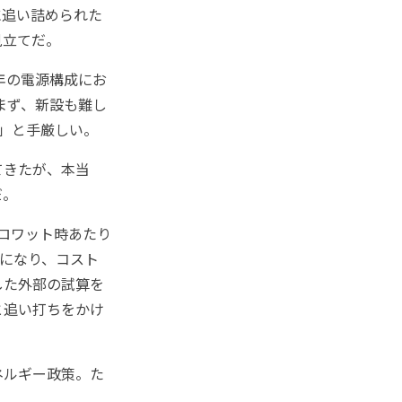
に追い詰められた
見立てだ。
年の電源構成にお
まず、新設も難し
」と手厳しい。
てきたが、本当
だ。
ロワット時あたり
度になり、コスト
した外部の試算を
と追い打ちをかけ
ネルギー政策。た