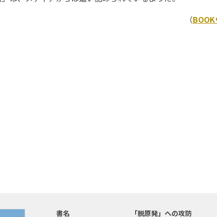
（
BOO
書名
「脱原発」への攻防