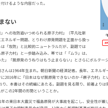
を付けるような内容だった。
まない
への攻防――追いつめられる原子力村』（平凡社新
「
にエネルギー問題、とりわけ原発問題を正面から扱っ
a
ルは「攻防」と比較的ニュートラルだが、副題では
る原子力村」と一歩踏み込み、帯では「『ムラ』は、
めた」「脱原発のうねりはもう止まらない」とさらにボルテー
さんは1964年生まれ。朝日新聞の経済記者。長年、エネルギ
に2016年に『日本はなぜ脱原発できないのか――「原子力村」とい
ており、本書はその続編にあたる。副題を見る限り、前著よりは
れがこの2年間の形勢ということか。
1年の東日本大震災で福島原発が大事故を起こし、安全性が厳