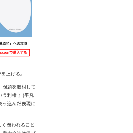
脱原発」への攻防
mazonで購入する
ジを上げる。
ー問題を取材して
う利権 』(平凡
突っ込んだ表現に
しく問われること