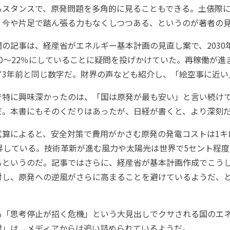
るスタンスで、原発問題を多角的に見ることもできる。土俵際
、今や片足で踏ん張る力もなくしつつある、というのが著者の
の記事は、経産省がエネルギー基本計画の見直し案で、2030
0～22％にしていることに疑問を投げかけていた。再稼働が進
ず3年前と同じ数字だ。財界の声なども紹介し、「絵空事に近い
特に興味深かったのは、「国は原発が最も安い」と言い続け
だ。本書にもそのくだりはあったが、日経が書くと、より深刻
算によると、安全対策で費用がかさむ原発の発電コストは1キ
昇している。技術革新が進む風力や太陽光は世界で5セント程
るというのだ。記事ではさらに、経産省が基本計画作成でこう
対し、原発への逆風がさらに高まることを避けているようだ、
「思考停止が招く危機」という大見出しでクサされる国のエ
村」は、メディアからは追い詰められているようだ。