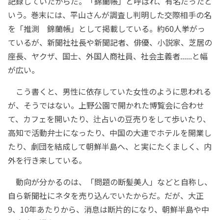
記録していたからだ。「錦蘭帳」と呼ばれ、有名だったと
いう。巻末には、平山さんが調査し判明した交際相手の名
を「推測 錦蘭帳」として掲載している。約60人挙がっ
ているが、新聞社社長や新聞記者、俳優、小説家、芝居の
座長、ヤクザ、国士、外国人商社員、社会主義者......と幅
が広い。
こう書くと、男性に依存していた女性のように思われる
が、そうではない。上野公園で開かれた博覧会に合わせ
て、カフェを開いたり、辻占いの豆売りをして歩いたり、
高知で活動弁士になったり、中国の大連でホテルを開業し
たり、劇団を結成して朝鮮半島へ、と実にたくましく、内
外を行き来している。
動向が分かるのは、「問題の断髪美人」などと自称し、
自ら新聞社にネタを売り込んでいたからだ。だが、大正
9、10年あたりから、消息は断片的になり、朝鮮半島や中