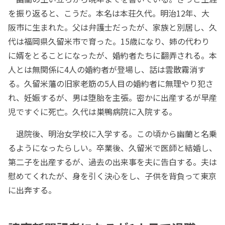
を振り返ると、こうだ。本名は本荘久代。明治12年、大
阪市に生まれた。父は弁護士だったが、家族と別居し、久
代は福岡県久留米市で育った。15歳になり、姉の代わり
に婿をとることになったが、婚約者たちに翻弄される。本
人とは無関係に4人の婚約者が登場し、話は雲散霧消す
る。久留米藩の旧家老筋の5人目の婚約者に無理やり犯さ
れ、妊娠するが、男は堕胎を主張。密かに出産するが早産
児ですぐに死亡。久代は巣鴨病院に入院する。
退院後、明治女学校に入学する。この頃から幽蘭と名乗
るようになったらしい。卒業後、久留米で医師と結婚し、
第二子を出産するが、過去の出来事を夫に告白する。夫は
慰めてくれたが、身を引く決心をし、子供を背負って東京
に出奔する。