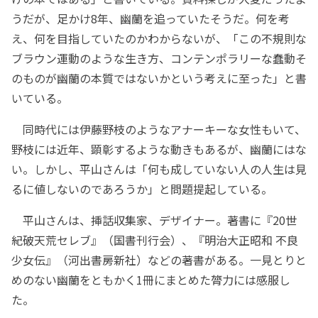
うだが、足かけ8年、幽蘭を追っていたそうだ。何を考
え、何を目指していたのかわからないが、「この不規則な
ブラウン運動のような生き方、コンテンポラリーな蠢動そ
のものが幽蘭の本質ではないかという考えに至った」と書
いている。
同時代には伊藤野枝のようなアナーキーな女性もいて、
野枝には近年、顕彰するような動きもあるが、幽蘭にはな
い。しかし、平山さんは「何も成していない人の人生は見
るに値しないのであろうか」と問題提起している。
平山さんは、挿話収集家、デザイナー。著書に『20世
紀破天荒セレブ』（国書刊行会）、『明治大正昭和 不良
少女伝』（河出書房新社）などの著書がある。一見とりと
めのない幽蘭をともかく1冊にまとめた膂力には感服し
た。