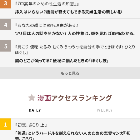
3
『中高年のための性生活の知恵』
挿入はいらない?機能が衰えてもできる夫婦生活の新しい形
4
あなたの顔には99%理由がある
ツリ目は人の話を聞かない? 人の性格は、顔を見れば99%わかる。
5
肩こり 便秘 たるみ むくみ うつうつを自分の手でときほぐす! ひとり
ほぐし
腸のどこが凝ってる? 便秘に悩んだときの「ほぐし技」
もっと見る
漫画
アクセスランキング
DAILY
WEEKLY
1
初恋、ざらり 上
「普通」というハードルを越えられない人のための恋愛マンガ『初
恋、ざらり』