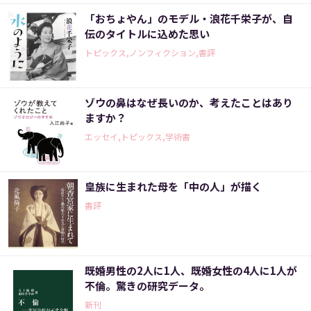
「おちょやん」のモデル・浪花千栄子が、自
伝のタイトルに込めた思い
トピックス,ノンフィクション,書評
ゾウの鼻はなぜ長いのか、考えたことはあり
ますか？
エッセイ,トピックス,学術書
皇族に生まれた母を「中の人」が描く
書評
既婚男性の2人に1人、既婚女性の4人に1人が
不倫。驚きの研究データ。
新刊