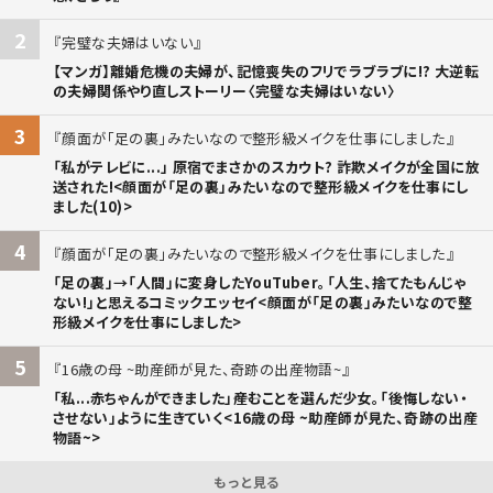
2
完璧な夫婦はいない
【マンガ】離婚危機の夫婦が、記憶喪失のフリでラブラブに!? 大逆転
の夫婦関係やり直しストーリー〈完璧な夫婦はいない〉
3
顔面が「足の裏」みたいなので整形級メイクを仕事にしました
「私がテレビに...」 原宿でまさかのスカウト? 詐欺メイクが全国に放
送された!<顔面が「足の裏」みたいなので整形級メイクを仕事にし
ました(10)>
4
顔面が「足の裏」みたいなので整形級メイクを仕事にしました
「足の裏」→「人間」に変身したYouTuber。「人生、捨てたもんじゃ
ない!」と思えるコミックエッセイ<顔面が「足の裏」みたいなので整
形級メイクを仕事にしました>
5
16歳の母 ~助産師が見た、奇跡の出産物語~
「私...赤ちゃんができました」――産むことを選んだ少女。「後悔しない・
させない」ように生きていく<16歳の母 ~助産師が見た、奇跡の出産
物語~>
もっと見る