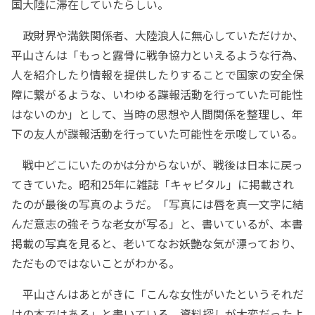
国大陸に滞在していたらしい。
政財界や満鉄関係者、大陸浪人に無心していただけか、
平山さんは「もっと露骨に戦争協力といえるような行為、
人を紹介したり情報を提供したりすることで国家の安全保
障に繋がるような、いわゆる諜報活動を行っていた可能性
はないのか」として、当時の思想や人間関係を整理し、年
下の友人が諜報活動を行っていた可能性を示唆している。
戦中どこにいたのかは分からないが、戦後は日本に戻っ
てきていた。昭和25年に雑誌「キャピタル」に掲載され
たのが最後の写真のようだ。「写真には唇を真一文字に結
んだ意志の強そうな老女が写る」と、書いているが、本書
掲載の写真を見ると、老いてなお妖艶な気が漂っており、
ただものではないことがわかる。
平山さんはあとがきに「こんな女性がいたというそれだ
けの本ではある」と書いている。資料探しが大変だったよ