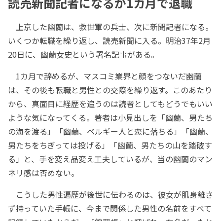
読売新聞記者になるが1カ月で退職
上京した幽蘭は、救世軍の兵士、次に新聞記者になる。
いくつか転職を繰り返し、読売新聞に入る。明治37年2月
20日に、幽蘭女史という署名記事がある。
1カ月で辞めるが、マスコミ業界と顔をつないだ幽蘭
は、その後も転職と男性との交際を繰り返す。このあたり
から、真面目に経歴を追うのは読者としてもどうでもいい
ような気になってくる。著者は小見出しを「幽蘭、男たち
の海を渡る」「幽蘭、ベルギー人と恋に落ちる」「幽蘭、
男たちをちぎっては投げる」「幽蘭、男たちの山を踏破す
る」と、手を変え品変え工夫しているが、当の幽蘭のマン
ネリ感は否めない。
こうした男性遍歴が後世に伝わるのは、彼女が肌身離さ
ず持っていた手帳に、今まで関係した男性の名前をすべて