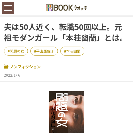
夫は50人近く、転職50回以上。元
祖モダンガール「本荘幽蘭」とは。
問題の女
平山亜佐子
本荘幽蘭
ノンフィクション
2022/1/ 6