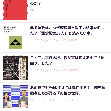
のか？
書評
北条時政は、なぜ源頼朝と政子の結婚を許し
た？「鎌倉殿の13人」と読みたい本。
トピックス,ノンフィクション,書評
二・二六事件の謎。秩父宮は何故あえて「遠
回り」した？
トピックス,ノンフィクション,書評
あの世でも“仲間外れ”は存在する？ 臨死体
験者たちが語る「死後の世界」
新刊JPニュース,新刊JPニュース