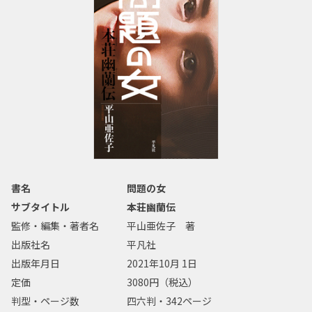
書名
問題の女
サブタイトル
本荘幽蘭伝
監修・編集・著者名
平山亜佐子 著
出版社名
平凡社
出版年月日
2021年10月 1日
定価
3080円（税込）
判型・ページ数
四六判・342ページ