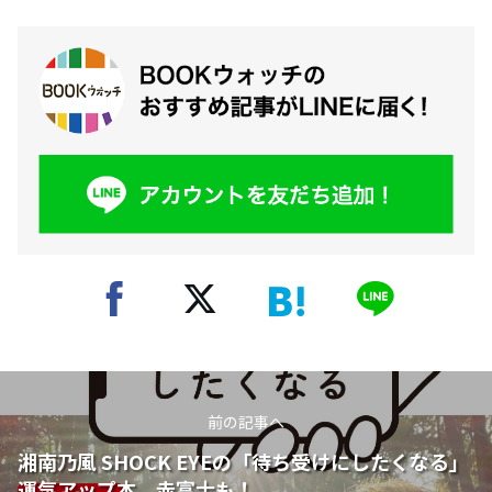
前の記事へ
湘南乃風 SHOCK EYEの「待ち受けにしたくなる」
運気アップ本。赤富士も！