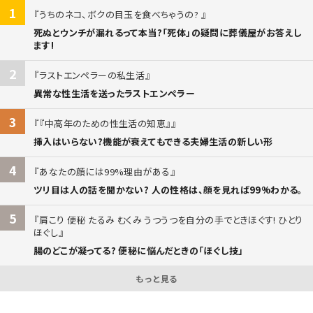
1
うちのネコ、ボクの目玉を食べちゃうの?
死ぬとウンチが漏れるって本当?「死体」の疑問に葬儀屋がお答えし
ます!
2
ラストエンペラーの私生活
異常な性生活を送ったラストエンペラー
3
『中高年のための性生活の知恵』
挿入はいらない?機能が衰えてもできる夫婦生活の新しい形
4
あなたの顔には99%理由がある
ツリ目は人の話を聞かない? 人の性格は、顔を見れば99%わかる。
5
肩こり 便秘 たるみ むくみ うつうつを自分の手でときほぐす! ひとり
ほぐし
腸のどこが凝ってる? 便秘に悩んだときの「ほぐし技」
もっと見る