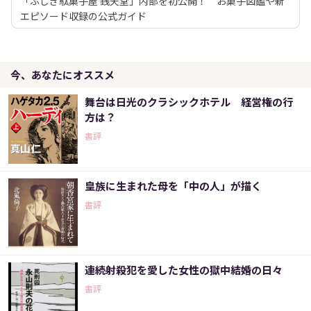
「ふしぎ駄菓子屋 銭天堂」内部を初公開！ お菓子図鑑や新
エピソード収録の公式ガイド
今、あなたにオススメ
舞台は日光のクラシックホテル 経営権の行
方は？
書評
皇族に生まれた母を「中の人」が描く
書評
連続射殺犯を愛した女性の獄中結婚の日々
書評