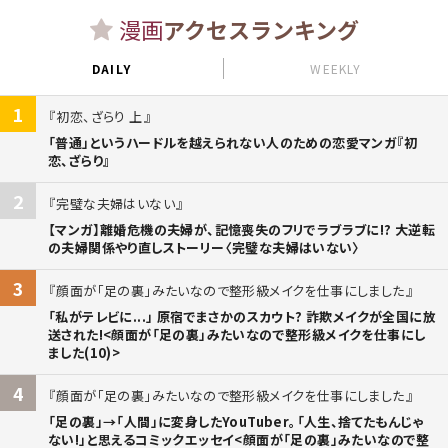
漫画
アクセスランキング
DAILY
WEEKLY
1
初恋、ざらり 上
「普通」というハードルを越えられない人のための恋愛マンガ『初
恋、ざらり』
2
完璧な夫婦はいない
【マンガ】離婚危機の夫婦が、記憶喪失のフリでラブラブに!? 大逆転
の夫婦関係やり直しストーリー〈完璧な夫婦はいない〉
3
顔面が「足の裏」みたいなので整形級メイクを仕事にしました
「私がテレビに...」 原宿でまさかのスカウト? 詐欺メイクが全国に放
送された!<顔面が「足の裏」みたいなので整形級メイクを仕事にし
ました(10)>
4
顔面が「足の裏」みたいなので整形級メイクを仕事にしました
「足の裏」→「人間」に変身したYouTuber。「人生、捨てたもんじゃ
ない!」と思えるコミックエッセイ<顔面が「足の裏」みたいなので整