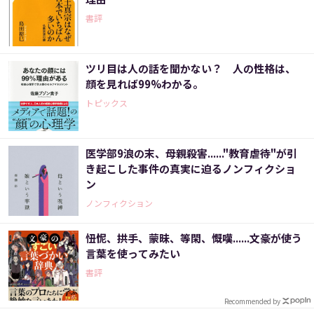
書評
ツリ目は人の話を聞かない？ 人の性格は、
顔を見れば99%わかる。
トピックス
医学部9浪の末、母親殺害......"教育虐待"が引
き起こした事件の真実に迫るノンフィクショ
ン
ノンフィクション
忸怩、拱手、蒙昧、等閑、慨嘆......文豪が使う
言葉を使ってみたい
書評
Recommended by