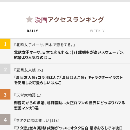
漫画
アクセスランキング
DAILY
WEEKLY
1
北欧女子オーサ、日本で恋をする。
北欧女子オーサ、日本で恋をする。:(7) 離婚率が高いスウェーデン。
結婚より人気なのは...
2
夏目友人帳 25
「夏目友人帳」コラボはんこ「夏目はんこ帳」 キャラクターイラスト
を使用した可愛らしいはんこ
3
天堂家物語 1
御曹司からの求婚、跡目騒動...大正ロマンの世界にどっぷりハマる
恋愛マンガ3選
4
ヲタクに恋は難しい (11)
『ヲタ恋』堂々完結! 成海がついにオタク告白 描きおろしでは後日