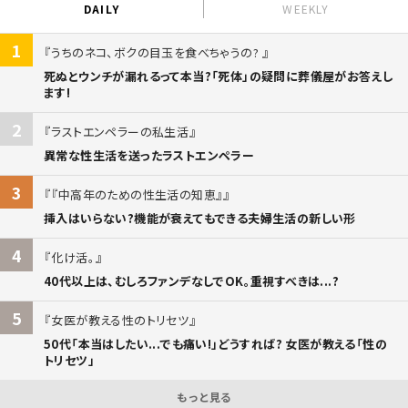
DAILY
WEEKLY
1
うちのネコ、ボクの目玉を食べちゃうの?
死ぬとウンチが漏れるって本当?「死体」の疑問に葬儀屋がお答えし
ます!
2
ラストエンペラーの私生活
異常な性生活を送ったラストエンペラー
3
『中高年のための性生活の知恵』
挿入はいらない?機能が衰えてもできる夫婦生活の新しい形
4
化け活。
40代以上は、むしろファンデなしでOK。重視すべきは...?
5
女医が教える性のトリセツ
50代「本当はしたい...でも痛い!」どうすれば? 女医が教える「性の
トリセツ」
もっと見る