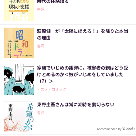
時代の体験語る
書評
萩原健一が「太陽にほえろ！」を降りた本当
の理由
書評
家族でいじめの謝罪に。被害者の親はどう受
けとめるのか＜娘がいじめをしていました
（7）＞
アニメ・コミック
東野圭吾さんは常に期待を裏切らない
書評
Recommended by