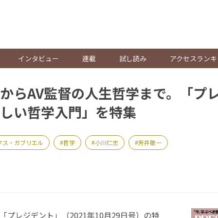
。
インタビュー
連載
試し読み
アクセスランキ
からAV監督の人生哲学まで。「プ
しい哲学入門」を特集
クス・ガブリエル
哲学
小川仁志
芳井敬一
「プレジデント」（2021年10月29日号）の特