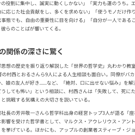
分の役割に集中し、誠実に動くしかない」「実力も運のうち。
力に応じた社会貢献をし、多くを求めない」「使うモノだけ作
常事態でも、自由の重要性に目を向ける」「自分が一人である
、彼らのことばが響いてくる。
の関係の深さに驚く
思想の歴史を振り返り解説した「世界の哲学史」丸わかり教
監督の村西とおるさんら9人による人生相談も面白い。同僚がバ
、娘の友人が好き......など、「絶対、口に出せない悩み」を
どうしても怖い」という相談に、村西さんは「失敗して、死に
」と挑戦する気構えの大切さを説いている。
社長の芳井敬一さんら哲学科出身の経営トップ3人が語る「座
は影響を受けた哲学書として、マルクス・アウレリウス・アン
）を挙げている。ほかにも、アップルの創業者スティーブ・ジ