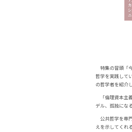
特集の冒頭「今
哲学を実践して
の哲学者を紹介
「倫理資本主義
デル、孤独にな
公共哲学を専門
えを示してくれ