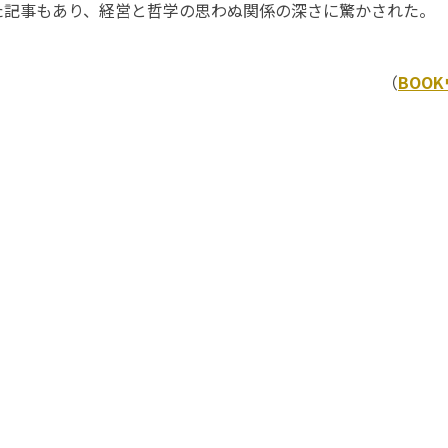
た記事もあり、経営と哲学の思わぬ関係の深さに驚かされた。
（
BOO