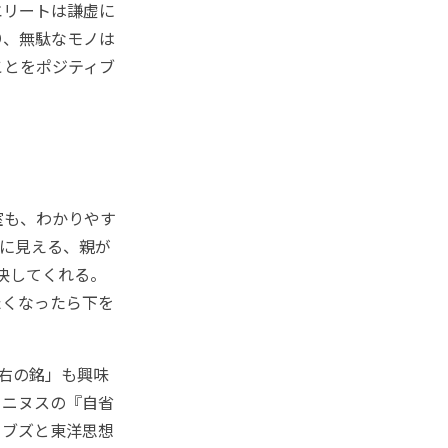
エリートは謙虚に
り、無駄なモノは
ことをポジティブ
室も、わかりやす
カに見える、親が
解決してくれる。
たくなったら下を
右の銘」も興味
トニヌスの『自省
ョブズと東洋思想