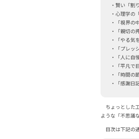
・賢い「割
・心理学の
・「視界の
・「親切の
・「やる気
・「プレッ
・「人に自
・「平凡で
・「時間の
・「感謝日
ちょっとした工
ような「不思議
目次は下記の通