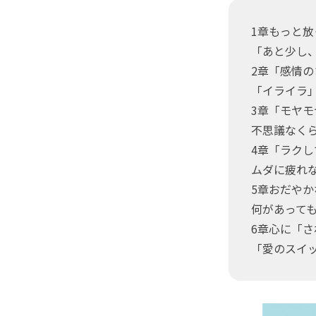
1章もっと
「あと少し
2章「感情
「イライラ
3章「モヤ
不思議なく
4章「ラク
ムダに疲れ
5章おだや
何があって
6章心に「
「愛のスイ