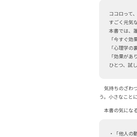
ココロって
すごく元気
本書では、
「今すぐ効
「心理学の
「効果があ
ひとつ、試
気持ちのざわつ
う。小さなこと
本書の気になる
・「他人の