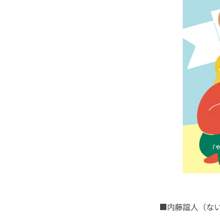
■内藤誼人（な