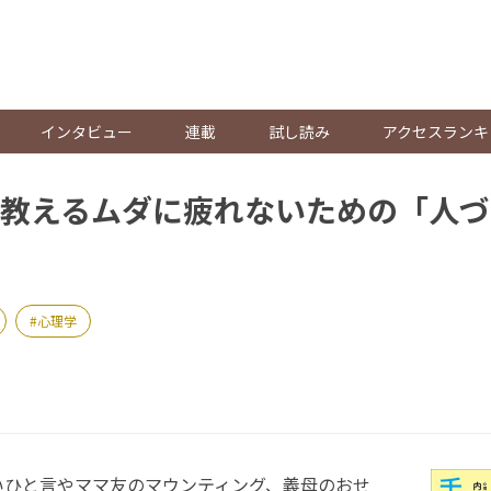
。
インタビュー
連載
試し読み
アクセスランキ
教えるムダに疲れないための「人づ
心理学
ひと言やママ友のマウンティング、義母のおせ