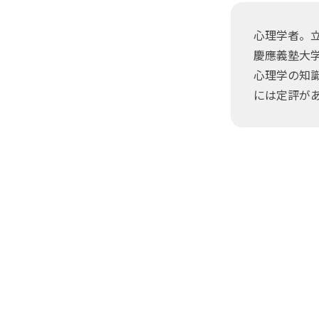
心理学者。
慶應義塾大
心理学の知
には定評が