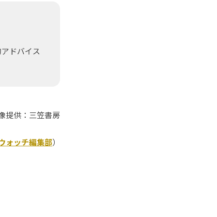
。
的アドバイス
像提供：三笠書房
Kウォッチ編集部
）