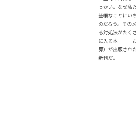
っかい――。なぜ
些細なことにい
のだろう。その
る対処法がたく
に入る本―――
房）が出版された
新刊だ。