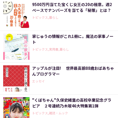
9500万円当てた宝くじ女王の20の極意。週2
ペースでナンバーズを当てる「秘策」とは？
トピックス,暮らし
家じゅうの情報がこれ1冊に。魔法の家事ノー
ト
トピックス,実用書,暮らし
アップルが注目! 世界最高齢88歳おばあちゃ
んプログラマー
エッセイ
"くぼちゃん"久保史緒里の高校卒業記念グラ
ビア ２号連続乃木坂46大特集第1弾
トピックス,雑誌・ムック