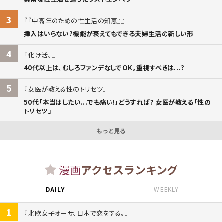
3
『中高年のための性生活の知恵』
挿入はいらない?機能が衰えてもできる夫婦生活の新しい形
4
化け活。
40代以上は、むしろファンデなしでOK。重視すべきは...?
5
女医が教える性のトリセツ
50代「本当はしたい...でも痛い!」どうすれば? 女医が教える「性の
トリセツ」
もっと見る
漫画
アクセスランキング
DAILY
WEEKLY
1
北欧女子オーサ、日本で恋をする。