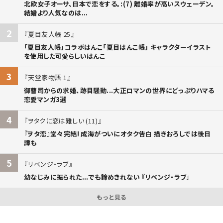
北欧女子オーサ、日本で恋をする。:(7) 離婚率が高いスウェーデン。
結婚より人気なのは...
2
夏目友人帳 25
「夏目友人帳」コラボはんこ「夏目はんこ帳」 キャラクターイラスト
を使用した可愛らしいはんこ
3
天堂家物語 1
御曹司からの求婚、跡目騒動...大正ロマンの世界にどっぷりハマる
恋愛マンガ3選
4
ヲタクに恋は難しい (11)
『ヲタ恋』堂々完結! 成海がついにオタク告白 描きおろしでは後日
譚も
5
リベンジ・ラブ
幼なじみに振られた...でも諦めきれない 『リベンジ・ラブ』
もっと見る