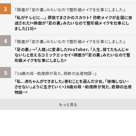
3
顔面が「足の裏」みたいなので整形級メイクを仕事にしました
「私がテレビに...」 原宿でまさかのスカウト? 詐欺メイクが全国に放
送された!<顔面が「足の裏」みたいなので整形級メイクを仕事にし
ました(10)>
4
顔面が「足の裏」みたいなので整形級メイクを仕事にしました
「足の裏」→「人間」に変身したYouTuber。「人生、捨てたもんじゃ
ない!」と思えるコミックエッセイ<顔面が「足の裏」みたいなので整
形級メイクを仕事にしました>
5
16歳の母 ~助産師が見た、奇跡の出産物語~
「私...赤ちゃんができました」――産むことを選んだ少女。「後悔しない・
させない」ように生きていく<16歳の母 ~助産師が見た、奇跡の出産
物語~>
もっと見る