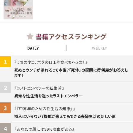
書籍
アクセスランキング
DAILY
WEEKLY
1
うちのネコ、ボクの目玉を食べちゃうの?
死ぬとウンチが漏れるって本当?「死体」の疑問に葬儀屋がお答えし
ます!
2
ラストエンペラーの私生活
異常な性生活を送ったラストエンペラー
3
『中高年のための性生活の知恵』
挿入はいらない?機能が衰えてもできる夫婦生活の新しい形
4
あなたの顔には99%理由がある