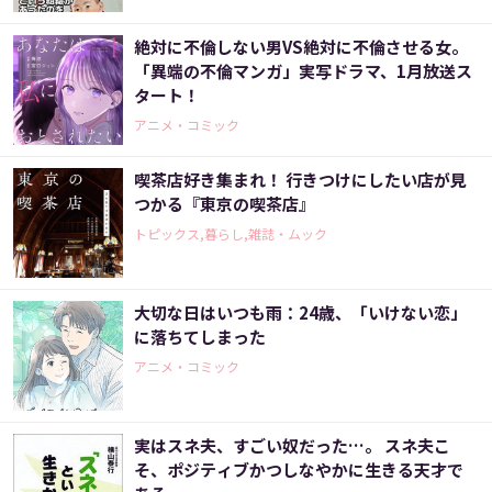
絶対に不倫しない男VS絶対に不倫させる女。
「異端の不倫マンガ」実写ドラマ、1月放送ス
タート！
アニメ・コミック
喫茶店好き集まれ！ 行きつけにしたい店が見
つかる『東京の喫茶店』
トピックス,暮らし,雑誌・ムック
大切な日はいつも雨：24歳、「いけない恋」
に落ちてしまった
アニメ・コミック
実はスネ夫、すごい奴だった…。 スネ夫こ
そ、ポジティブかつしなやかに生きる天才で