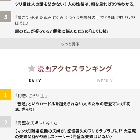
ツリ目は人の話を聞かない? 人の性格は、顔を見れば99%わかる。
5
肩こり 便秘 たるみ むくみ うつうつを自分の手でときほぐす! ひとり
ほぐし
腸のどこが凝ってる? 便秘に悩んだときの「ほぐし技」
もっと見る
漫画
アクセスランキング
DAILY
WEEKLY
1
初恋、ざらり 上
「普通」というハードルを越えられない人のための恋愛マンガ『初
恋、ざらり』
2
完璧な夫婦はいない
【マンガ】離婚危機の夫婦が、記憶喪失のフリでラブラブに!? 大逆転
の夫婦関係やり直しストーリー〈完璧な夫婦はいない〉