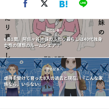
前の記事へ
6畳1間。阿佐ヶ谷姉妹のふたり暮らしは40代独身
女性の理想のルームシェア？
次の記事へ
虐待を受けて育った8人の過去と現在。『こんな家
族なら、いらない』