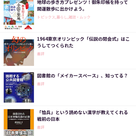
地球の歩き方プレゼンツ！御朱印帳を持って
開運散歩に出かけよう。
トピックス,暮らし,雑誌・ムック
1964東京オリンピック「伝説の閉会式」はこ
うしてつくられた
書評
図書館の「メイカースペース」、知ってる？
書評
「恤兵」という読めない漢字が教えてくれる
戦前の日本
書評