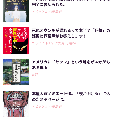
完全に裏切られた。
トピックス,小説,書評
死ぬとウンチが漏れるって本当？「死体」の
疑問に葬儀屋がお答えします！
エッセイ,トピックス,新刊,書評
アメリカに「サツマ」という地名が４か所も
ある理由
書評
本屋大賞ノミネート作。『夜が明ける』に込
めたメッセージは。
トピックス,小説,書評