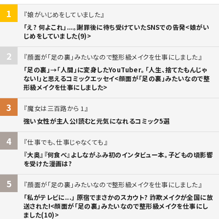
1
娘がいじめをしていました
「え? 何よこれ」...。謝罪後に待ち受けていたSNSでの告発<娘がい
じめをしていました(9)>
2
顔面が「足の裏」みたいなので整形級メイクを仕事にしました
「足の裏」→「人間」に変身したYouTuber。「人生、捨てたもんじゃ
ない!」と思えるコミックエッセイ<顔面が「足の裏」みたいなので整
形級メイクを仕事にしました>
3
魔女は三百路から 1
強い女性が主人公!読むと元気になれるコミック5選
4
仕事でも、仕事じゃなくても
『大奥』『何食べ』よしながふみ初のインタビュー本。子どもの頃影響
を受けた漫画は?
5
顔面が「足の裏」みたいなので整形級メイクを仕事にしました
「私がテレビに...」 原宿でまさかのスカウト? 詐欺メイクが全国に放
送された!<顔面が「足の裏」みたいなので整形級メイクを仕事にし
ました(10)>