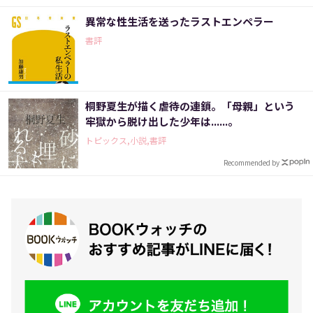
異常な性生活を送ったラストエンペラー
書評
桐野夏生が描く虐待の連鎖。「母親」という
牢獄から脱け出した少年は......。
トピックス,小説,書評
Recommended by