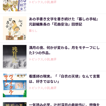
トピックス,小説,書評
あの手書き文字を書き続けた『暮しの手帖』
元副編集長の「花森安治」回想記
暮らし
満月の夜、何かが変わる。月をモチーフにし
た3つの作品。
トピックス,小説,書評
看護師の現実。「『白衣の天使』なんて言葉
は、好きではない」
トピックス,小説,書評
一気読み必至。辻村深月の最新作に、想像を