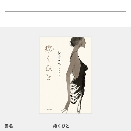
書名
疼くひと