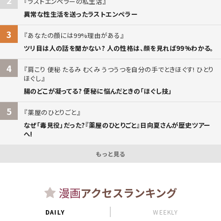
ラストエンペラーの私生活
異常な性生活を送ったラストエンペラー
3
あなたの顔には99%理由がある
ツリ目は人の話を聞かない? 人の性格は、顔を見れば99%わかる。
4
肩こり 便秘 たるみ むくみ うつうつを自分の手でときほぐす! ひとり
ほぐし
腸のどこが凝ってる? 便秘に悩んだときの「ほぐし技」
5
薬屋のひとりごと
なぜ「毒見役」だった?『薬屋のひとりごと』日向夏さんが歴史ツアー
へ!
もっと見る
漫画
アクセスランキング
DAILY
WEEKLY