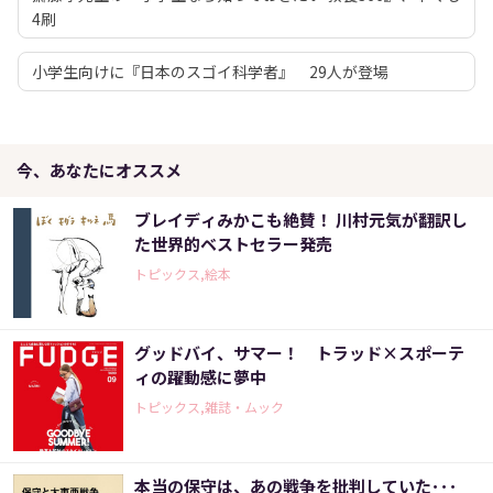
4刷
小学生向けに『日本のスゴイ科学者』 29人が登場
今、あなたにオススメ
ブレイディみかこも絶賛！ 川村元気が翻訳し
た世界的ベストセラー発売
トピックス,絵本
グッドバイ、サマー！ トラッド×スポーテ
ィの躍動感に夢中
トピックス,雑誌・ムック
本当の保守は、あの戦争を批判していた･･･