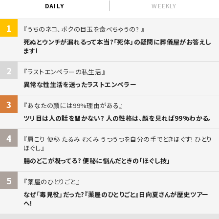
DAILY
WEEKLY
1
うちのネコ、ボクの目玉を食べちゃうの?
死ぬとウンチが漏れるって本当?「死体」の疑問に葬儀屋がお答えし
ます!
2
ラストエンペラーの私生活
異常な性生活を送ったラストエンペラー
3
あなたの顔には99%理由がある
ツリ目は人の話を聞かない? 人の性格は、顔を見れば99%わかる。
4
肩こり 便秘 たるみ むくみ うつうつを自分の手でときほぐす! ひとり
ほぐし
腸のどこが凝ってる? 便秘に悩んだときの「ほぐし技」
5
薬屋のひとりごと
なぜ「毒見役」だった?『薬屋のひとりごと』日向夏さんが歴史ツアー
へ!