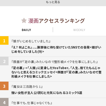
もっと見る
漫画
アクセスランキング
DAILY
WEEKLY
1
娘がいじめをしていました
「え? 何よこれ」...。謝罪後に待ち受けていたSNSでの告発<娘がい
じめをしていました(9)>
2
顔面が「足の裏」みたいなので整形級メイクを仕事にしました
「足の裏」→「人間」に変身したYouTuber。「人生、捨てたもんじゃ
ない!」と思えるコミックエッセイ<顔面が「足の裏」みたいなので整
形級メイクを仕事にしました>
3
魔女は三百路から 1
強い女性が主人公!読むと元気になれるコミック5選
4
仕事でも、仕事じゃなくても