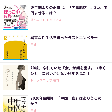
更年期太りの正体は、「内臓脂肪」。2カ月で
凹ませるには？
ダイエット,トピックス
異常な性生活を送ったラストエンペラー
書評
70歳、忘れていた「女」が顔を出す。『疼く
ひと』に思いがけない極地を見た！
トピックス,小説,書評
2020年回顧4 「中国一強」はありうるの
か？
書評