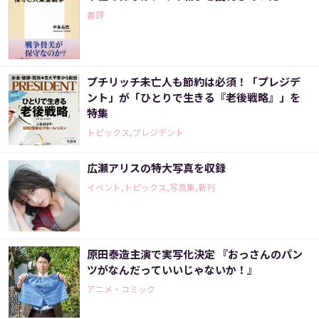
書評
プチリッチ未亡人も節約は必須！「プレジデ
ント」が「ひとりで生きる『老後戦略』」を
特集
トピックス,プレジデント
広瀬アリスの特大写真を収録
イベント,トピックス,写真集,新刊
原田泰造主演で実写化決定 『おっさんのパン
ツがなんだっていいじゃないか！』
アニメ・コミック