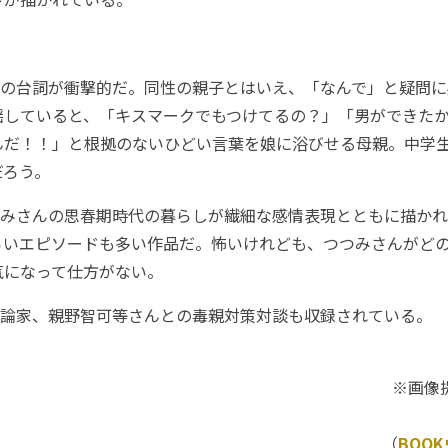
の台詞が衝撃的だ。同性の親子とはいえ、「なんで」と疑問に
揺していると、「キスマークでもつけてるの？」「男ができた
んだ！！」と根拠のないひどい言葉を娘に浴びせる母親。中学
だろう。
みさんの思春期時代の暮らしが繊細な感情表現とともに描かれ
らいエピソードも多い作品だ。怖いけれども、つつみさんがど
気になって仕方がない。
論家、親野智可等さんとの毒親対策対談も収録されている。
※画像提
（
BOO