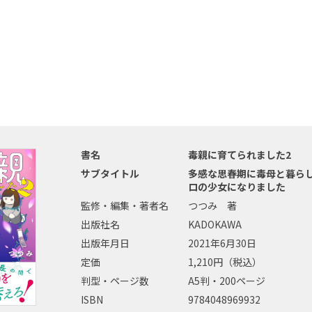
書名
毒親に育てられました2
サブタイトル
多感な思春期に毒母と暮らし
ロの少女になりました
監修・編集・著者名
つつみ 著
出版社名
KADOKAWA
出版年月日
2021年6月30日
定価
1,210円（税込）
判型・ページ数
A5判・200ページ
ISBN
9784048969932