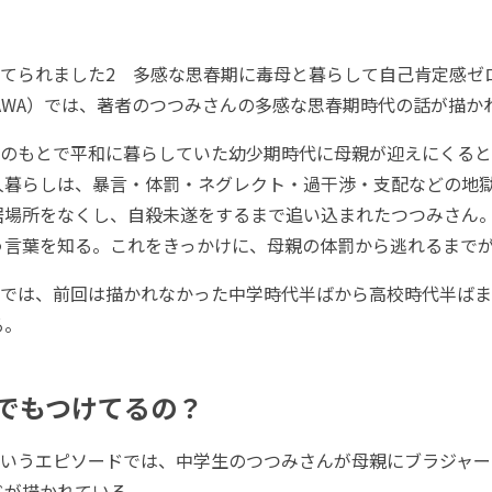
てられました2 多感な思春期に毒母と暮らして自己肯定感ゼ
KAWA）では、著者のつつみさんの多感な思春期時代の話が描か
のもとで平和に暮らしていた幼少期時代に母親が迎えにくると
人暮らしは、暴言・体罰・ネグレクト・過干渉・支配などの地
居場所をなくし、自殺未遂をするまで追い込まれたつつみさん
う言葉を知る。これをきっかけに、母親の体罰から逃れるまで
では、前回は描かれなかった中学時代半ばから高校時代半ばま
る。
でもつけてるの？
いうエピソードでは、中学生のつつみさんが母親にブラジャー
ドが描かれている。