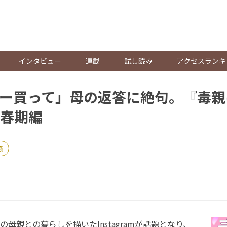
。
インタビュー
連載
試し読み
アクセスランキ
ー買って」母の返答に絶句。『毒親
春期編
感
母親との暮らしを描いたInstagramが話題となり、