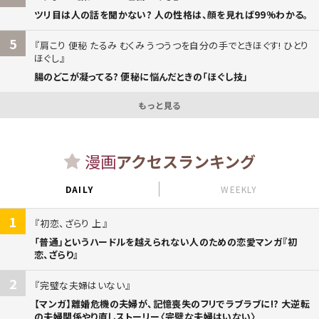
ツリ目は人の話を聞かない? 人の性格は、顔を見れば99%わかる。
5
肩こり 便秘 たるみ むくみ うつうつを自分の手でときほぐす! ひとり
ほぐし
腸のどこが凝ってる? 便秘に悩んだときの「ほぐし技」
もっと見る
漫画
アクセスランキング
DAILY
WEEKLY
1
初恋、ざらり 上
「普通」というハードルを越えられない人のための恋愛マンガ『初
恋、ざらり』
2
完璧な夫婦はいない
【マンガ】離婚危機の夫婦が、記憶喪失のフリでラブラブに!? 大逆転
の夫婦関係やり直しストーリー〈完璧な夫婦はいない〉