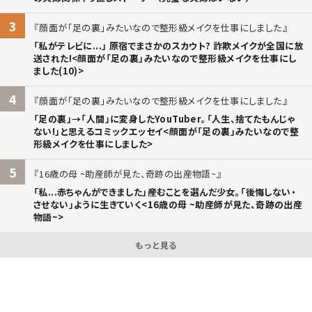
3
顔面が「足の裏」みたいなので整形級メイクを仕事にしました
「私がテレビに...」 原宿でまさかのスカウト? 詐欺メイクが全国に放
送された!<顔面が「足の裏」みたいなので整形級メイクを仕事にし
ました(10)>
4
顔面が「足の裏」みたいなので整形級メイクを仕事にしました
「足の裏」→「人間」に変身したYouTuber。「人生、捨てたもんじゃ
ない!」と思えるコミックエッセイ<顔面が「足の裏」みたいなので整
形級メイクを仕事にしました>
5
16歳の母 ~助産師が見た、奇跡の出産物語~
「私...赤ちゃんができました」――産むことを選んだ少女。「後悔しない・
させない」ように生きていく<16歳の母 ~助産師が見た、奇跡の出産
物語~>
もっと見る