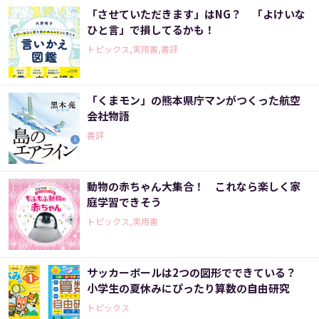
「させていただきます」はNG？ 「よけいな
ひと言」で損してるかも！
トピックス,実用書,書評
「くまモン」の熊本県庁マンがつくった航空
会社物語
書評
動物の赤ちゃん大集合！ これなら楽しく家
庭学習できそう
トピックス,実用書
サッカーボールは2つの図形でできている？
小学生の夏休みにぴったり算数の自由研究
トピックス