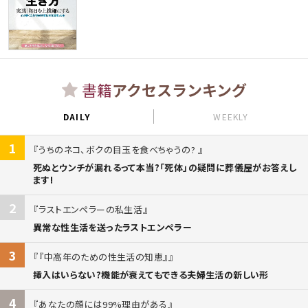
書籍
アクセスランキング
DAILY
WEEKLY
1
うちのネコ、ボクの目玉を食べちゃうの?
死ぬとウンチが漏れるって本当?「死体」の疑問に葬儀屋がお答えし
ます!
2
ラストエンペラーの私生活
異常な性生活を送ったラストエンペラー
3
『中高年のための性生活の知恵』
挿入はいらない?機能が衰えてもできる夫婦生活の新しい形
4
あなたの顔には99%理由がある