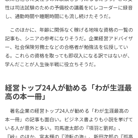
性は司法試験のための予備校の講義をICレコーダーに録音
し、通勤時間や睡眠時間にも流し続けたそうだ。
このほかに、年齢に関係なく稼げる地味な資格の一覧の
記事も、シニアの参考になりそうだ。企業経営アドバイザ
ー、社会保険労務士などの合格者が勉強法を伝授してい
る。これらの資格を取っても即収入になる訳ではないが、
学んだことが人生後半戦に役立ちそうだ。
経営トップ24人が勧める「わが生涯最
高の本一冊」
著名企業の経営トップ24人が勧める「わが生涯最高の
本一冊」の記事も面白い。ビジネス書よりも小説を挙げて
いる人が意外と多い。司馬遼太郎の『項羽と劉邦』、
『峠』のほか、宮本輝の『流転の海』、新田次郎の『孤高