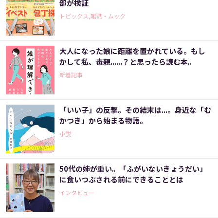
部が検証
トピックス,雑誌・ムック
大人になった娘に距離を置かれている。もし
かして私、毒親......？と思ったら読む本。
新着記事
「いい子」の反撃。その結末は...。身近な「む
かつき」から始まる物語。
小説
50代の姉が重い。「ふがいないきょうだい」
に食いつぶされる前にできることとは
インタビュー