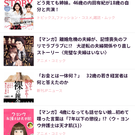
どう見ても姉妹。46歳の内田有紀が18歳の自
分と共演！
トピックス,ファッション・コスメ,雑誌・ムック
【マンガ】離婚危機の夫婦が、記憶喪失のフ
リでラブラブに⁉ 大逆転の夫婦関係やり直し
ストーリー〈完璧な夫婦はいない〉
アニメ・コミック
「お金とは一体何？」 32歳の若き経営者は
何と答えたのか
新刊JPニュース
【マンガ】4歳になっても話せない娘...初めて
喋った言葉は「7年以下の懲役」!?〈ウ・ヨン
ウ弁護士は天才肌(1)〉
アニメ・コミック