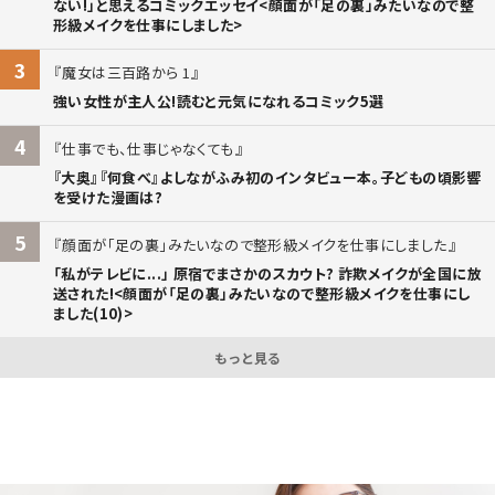
ない!」と思えるコミックエッセイ<顔面が「足の裏」みたいなので整
形級メイクを仕事にしました>
3
魔女は三百路から 1
強い女性が主人公!読むと元気になれるコミック5選
4
仕事でも、仕事じゃなくても
『大奥』『何食べ』よしながふみ初のインタビュー本。子どもの頃影響
を受けた漫画は?
5
顔面が「足の裏」みたいなので整形級メイクを仕事にしました
「私がテレビに...」 原宿でまさかのスカウト? 詐欺メイクが全国に放
送された!<顔面が「足の裏」みたいなので整形級メイクを仕事にし
ました(10)>
もっと見る