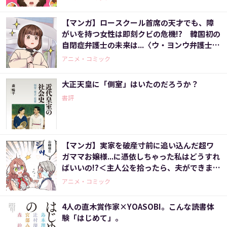
【マンガ】ロースクール首席の天才でも、障
がいを持つ女性は即刻クビの危機!? 韓国初の
自閉症弁護士の未来は...〈ウ・ヨンウ弁護士は
天才肌(2)〉
アニメ・コミック
大正天皇に「側室」はいたのだろうか？
書評
【マンガ】実家を破産寸前に追い込んだ超ワ
ガママお嬢様...に憑依しちゃった私はどうすれ
ばいいの!?＜主人公を拾ったら、夫ができまし
た 2話＞
アニメ・コミック
4人の直木賞作家×YOASOBI。こんな読書体
験「はじめて」。