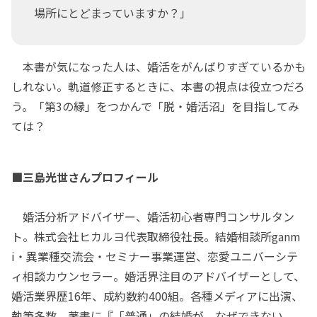
場所にとどまっていますか？」
本書が気になった人は、婚活をがんばりすぎているかも
しれない。軌道修正するときに、本書の視点は役立つだろ
う。「第3の縁」をつかんで「脱・婚活沼」を目指してみ
ては？
■三島光世さんプロフィール
婚活分析アドバイザー、婚活初心者専門コンサルタン
ト。株式会社ヒカルヨ代表取締役社長。結婚相談所ganm
i・異業種交流会・セミナー事業運営、恋愛ユニバーシテ
ィ相談カウンセラー。婚活界注目のアドバイザーとして、
婚活業界歴16年、成約数約400組。各種メディアに出演、
執筆多数。著書に『「普通」の結婚が、なぜできない