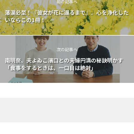
前の記事へ
落涙必至！『彼女が花に還るまで』。心を浄化した
いならこの1冊！
次の記事へ
南明奈、夫よゐこ濱口との夫婦円満の秘訣明かす
「食事をするときは、一口目は絶対」