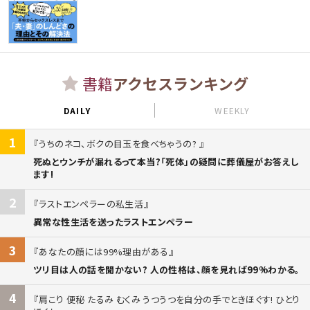
書籍
アクセスランキング
DAILY
WEEKLY
1
うちのネコ、ボクの目玉を食べちゃうの?
死ぬとウンチが漏れるって本当?「死体」の疑問に葬儀屋がお答えし
ます!
2
ラストエンペラーの私生活
異常な性生活を送ったラストエンペラー
3
あなたの顔には99%理由がある
ツリ目は人の話を聞かない? 人の性格は、顔を見れば99%わかる。
4
肩こり 便秘 たるみ むくみ うつうつを自分の手でときほぐす! ひとり