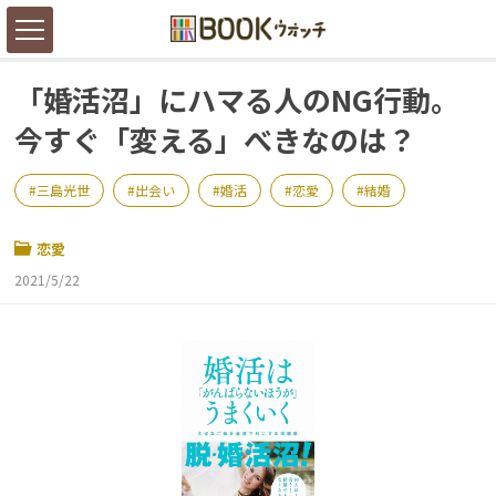
「婚活沼」にハマる人のNG行動。
今すぐ「変える」べきなのは？
三島光世
出会い
婚活
恋愛
結婚
恋愛
2021/5/22