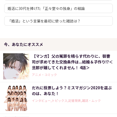
婚活に30代を捧げた「正々堂々の独身」の結論
「婚活」という言葉を最初に使った雑誌は？
今、あなたにオススメ
【マンガ】父の冤罪を晴らす代わりに、御曹
司が求めてきた交換条件は...結婚＆子作り!?＜
旦那が離してくれません！ 4話＞
アニメ・コミック
だれに投票しよう？ミスマガジン2020を選ぶ
のは、あなた！
インタビュー,トピックス,記者発表,雑誌・ムック