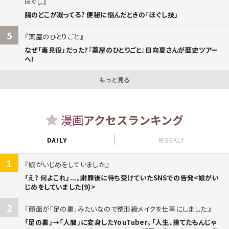
ほぐし
腸のどこが凝ってる? 便秘に悩んだときの「ほぐし技」
5
薬屋のひとりごと
なぜ「毒見役」だった?『薬屋のひとりごと』日向夏さんが歴史ツアー
へ!
もっと見る
漫画
アクセスランキング
DAILY
WEEKLY
1
娘がいじめをしていました
「え? 何よこれ」...。謝罪後に待ち受けていたSNSでの告発<娘がい
じめをしていました(9)>
2
顔面が「足の裏」みたいなので整形級メイクを仕事にしました
「足の裏」→「人間」に変身したYouTuber。「人生、捨てたもんじゃ